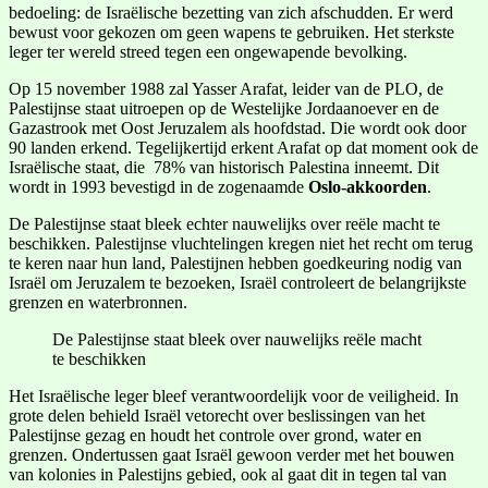
bedoeling: de Israëlische bezetting van zich afschudden. Er werd
bewust voor gekozen om geen wapens te gebruiken. Het sterkste
leger ter wereld streed tegen een ongewapende bevolking.
Op 15 november 1988 zal Yasser Arafat, leider van de PLO, de
Palestijnse staat uitroepen op de Westelijke Jordaanoever en de
Gazastrook met Oost Jeruzalem als hoofdstad. Die wordt ook door
90 landen erkend. Tegelijkertijd erkent Arafat op dat moment ook de
Israëlische staat, die 78% van historisch Palestina inneemt. Dit
wordt in 1993 bevestigd in de zogenaamde
Oslo-akkoorden
.
De Palestijnse staat bleek echter nauwelijks over reële macht te
beschikken. Palestijnse vluchtelingen kregen niet het recht om terug
te keren naar hun land, Palestijnen hebben goedkeuring nodig van
Israël om Jeruzalem te bezoeken, Israël controleert de belangrijkste
grenzen en waterbronnen.
De Palestijnse staat bleek over nauwelijks reële macht
te beschikken
Het Israëlische leger bleef verantwoordelijk voor de veiligheid. In
grote delen behield Israël vetorecht over beslissingen van het
Palestijnse gezag en houdt het controle over grond, water en
grenzen. Ondertussen gaat Israël gewoon verder met het bouwen
van kolonies in Palestijns gebied, ook al gaat dit in tegen tal van