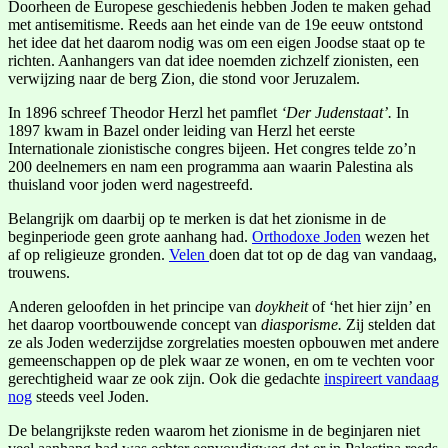
Doorheen de Europese geschiedenis hebben Joden te maken gehad
met antisemitisme. Reeds aan het einde van de 19e eeuw ontstond
het idee dat het daarom nodig was om een eigen Joodse staat op te
richten. Aanhangers van dat idee noemden zichzelf zionisten, een
verwijzing naar de berg Zion, die stond voor Jeruzalem.
In 1896 schreef Theodor Herzl het pamflet
‘Der Judenstaat’.
In
1897 kwam in Bazel onder leiding van Herzl het eerste
Internationale zionistische congres bijeen. Het congres telde zo’n
200 deelnemers en nam een programma aan waarin Palestina als
thuisland voor joden werd nagestreefd.
Belangrijk om daarbij op te merken is dat het zionisme in de
beginperiode geen grote aanhang had.
Orthodoxe Joden
wezen het
af op religieuze gronden.
Velen
doen dat tot op de dag van vandaag,
trouwens.
Anderen geloofden in het principe van
doykheit
of ‘het hier zijn’ en
het daarop voortbouwende concept van
diasporisme.
Zij stelden dat
ze als Joden wederzijdse zorgrelaties moesten opbouwen met andere
gemeenschappen op de plek waar ze wonen, en om te vechten voor
gerechtigheid waar ze ook zijn. Ook die gedachte
inspireert vandaag
nog
steeds veel Joden.
De belangrijkste reden waarom het zionisme in de beginjaren niet