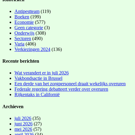
Antipestteam
(119)
Boeken
(199)
Economie
(577)
Geen categorie
(3)
Onderwijs
(308)
Sectoren
(490)
Varia
(406)
Verkiezingen 2024
(136)
Recente berichten
Wat verandert er in juli 2026
Vakbondsactie in Brussel
Een derde van het zorgpersoneel draait wekelijks overuren
Federale regering debatteert verder over overuren
Rijkentaks in Californië
Archieven
juli 2026
(35)
juni 2026
(27)
mei 2026
(57)
april 2026
(34)