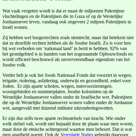
Wat vaak vergeten wordt is dat er naast de miljoenen Palestijnse
vluchtelingen en de Palestijnen die in Gaza of op de Westelijke
Jordaanoever leven, vandaag ook ongeveer 2 miljoen Palestijnen in
Israël wonen.
Zij hebben wel burgerrechten zoals stemrecht, maar dat betekent niet
dat ze dezelfde rechten hebben als de Joodse Israëli. Zo is voor hen
bij wet verboden om ‘nationaal land’ in bezit te hebben. 92% van
het grondgebied is in handen van het zogenaamde Opbouwfonds en
wordt officieel beschouwd als onvervreemdbaar eigendom van het
Joodse volk.
Verder heb je ook het Joods Nationaal Fonds dat voorziet in wegen,
irrigatie, riolering, asfaltering, onderwijs en gezondheid, enkel voor
Joden. Er zijn aparte scholen, wegen, nutsvoorzieningen,
woongebieden en nummerplaten. Joodse kolonisten op de
Westelijke Jordaanoever vallen onder de Israëlische wet. Palestijnen
die op de Westelijke Jordaanoever wonen vallen onder de Jordaanse
wet, aangevuld met duizend militaire uitzonderingswetten.
Er zijn dus zelfs twee aparte rechtsstelsels van kracht. Wie onder
welk stelsel valt, wordt niet bepaald door de plaats waar men woont,
maar door de etnische achtergrond waartoe men behoort. Dat is wat
men apartheid noemt. Ook de
Verenigde Naties
gebruikt daarvoor