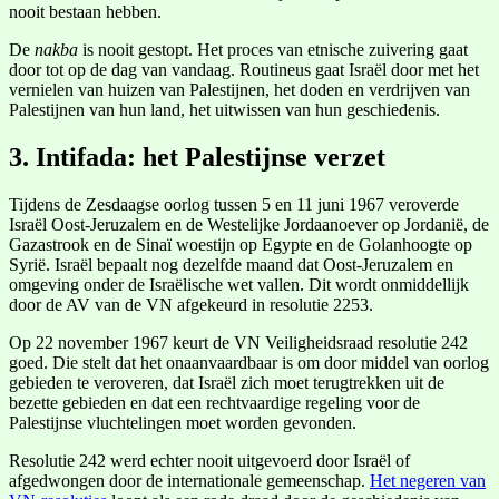
nooit bestaan hebben.
De
nakba
is nooit gestopt. Het proces van etnische zuivering gaat
door tot op de dag van vandaag. Routineus gaat Israël door met het
vernielen van huizen van Palestijnen, het doden en verdrijven van
Palestijnen van hun land, het uitwissen van hun geschiedenis.
3. Intifada: het Palestijnse verzet
Tijdens de Zesdaagse oorlog tussen 5 en 11 juni 1967 veroverde
Israël Oost-Jeruzalem en de Westelijke Jordaanoever op Jordanië, de
Gazastrook en de Sinaï woestijn op Egypte en de Golanhoogte op
Syrië. Israël bepaalt nog dezelfde maand dat Oost-Jeruzalem en
omgeving onder de Israëlische wet vallen. Dit wordt onmiddellijk
door de AV van de VN afgekeurd in resolutie 2253.
Op 22 november 1967 keurt de VN Veiligheidsraad resolutie 242
goed. Die stelt dat het onaanvaardbaar is om door middel van oorlog
gebieden te veroveren, dat Israël zich moet terugtrekken uit de
bezette gebieden en dat een rechtvaardige regeling voor de
Palestijnse vluchtelingen moet worden gevonden.
Resolutie 242 werd echter nooit uitgevoerd door Israël of
afgedwongen door de internationale gemeenschap.
Het negeren van