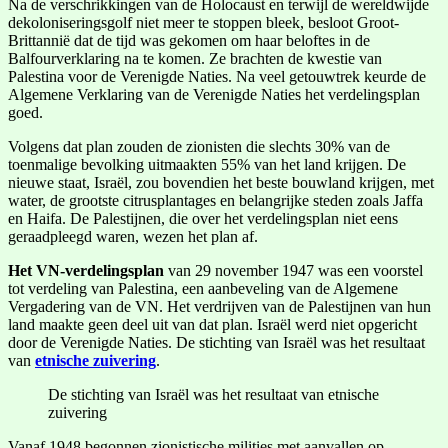
Na de verschrikkingen van de Holocaust en terwijl de wereldwijde
dekoloniseringsgolf niet meer te stoppen bleek, besloot Groot-
Brittannië dat de tijd was gekomen om haar beloftes in de
Balfourverklaring na te komen. Ze brachten de kwestie van
Palestina voor de Verenigde Naties. Na veel getouwtrek keurde de
Algemene Verklaring van de Verenigde Naties het verdelingsplan
goed.
Volgens dat plan zouden de zionisten die slechts 30% van de
toenmalige bevolking uitmaakten 55% van het land krijgen. De
nieuwe staat, Israël, zou bovendien het beste bouwland krijgen, met
water, de grootste citrusplantages en belangrijke steden zoals Jaffa
en Haifa. De Palestijnen, die over het verdelingsplan niet eens
geraadpleegd waren, wezen het plan af.
Het VN-verdelingsplan
van 29 november 1947 was een voorstel
tot verdeling van Palestina, een aanbeveling van de Algemene
Vergadering van de VN. Het verdrijven van de Palestijnen van hun
land maakte geen deel uit van dat plan. Israël werd niet opgericht
door de Verenigde Naties. De stichting van Israël was het resultaat
van
etnische zuivering
.
De stichting van Israël was het resultaat van etnische
zuivering
Vanaf 1948 begonnen zionistische milities met aanvallen op