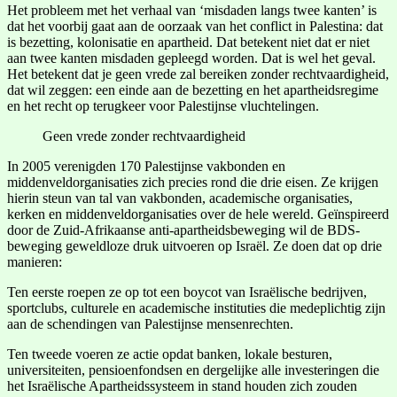
Het probleem met het verhaal van ‘misdaden langs twee kanten’ is
dat het voorbij gaat aan de oorzaak van het conflict in Palestina: dat
is bezetting, kolonisatie en apartheid. Dat betekent niet dat er niet
aan twee kanten misdaden gepleegd worden. Dat is wel het geval.
Het betekent dat je geen vrede zal bereiken zonder rechtvaardigheid,
dat wil zeggen: een einde aan de bezetting en het apartheidsregime
en het recht op terugkeer voor Palestijnse vluchtelingen.
Geen vrede zonder rechtvaardigheid
In 2005 verenigden 170 Palestijnse vakbonden en
middenveldorganisaties zich precies rond die drie eisen. Ze krijgen
hierin steun van tal van vakbonden, academische organisaties,
kerken en middenveldorganisaties over de hele wereld. Geïnspireerd
door de Zuid-Afrikaanse anti-apartheidsbeweging wil de BDS-
beweging geweldloze druk uitvoeren op Israël. Ze doen dat op drie
manieren:
Ten eerste roepen ze op tot een boycot van Israëlische bedrijven,
sportclubs, culturele en academische instituties die medeplichtig zijn
aan de schendingen van Palestijnse mensenrechten.
Ten tweede voeren ze actie opdat banken, lokale besturen,
universiteiten, pensioenfondsen en dergelijke alle investeringen die
het Israëlische Apartheidssysteem in stand houden zich zouden