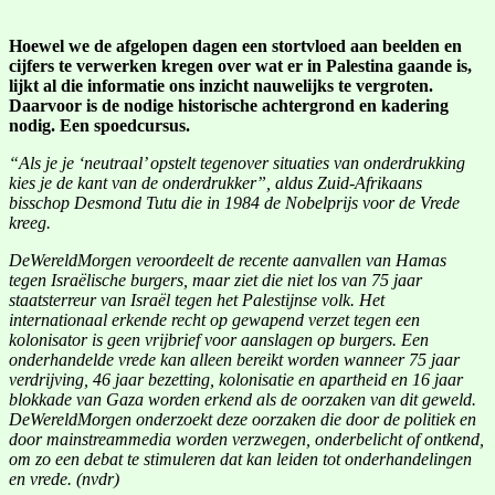
Hoewel we de afgelopen dagen een stortvloed aan beelden en
cijfers te verwerken kregen over wat er in Palestina gaande is,
lijkt al die informatie ons inzicht nauwelijks te vergroten.
Daarvoor is de nodige historische achtergrond en kadering
nodig. Een spoedcursus.
“Als je je ‘neutraal’ opstelt tegenover situaties van onderdrukking
kies je de kant van de onderdrukker”, aldus Zuid-Afrikaans
bisschop Desmond Tutu die in 1984 de Nobelprijs voor de Vrede
kreeg.
DeWereldMorgen veroordeelt de recente aanvallen van Hamas
tegen Israëlische burgers, maar ziet die niet los van 75 jaar
staatsterreur van Israël tegen het Palestijnse volk. Het
internationaal erkende recht op gewapend verzet tegen een
kolonisator is geen vrijbrief voor aanslagen op burgers. Een
onderhandelde vrede kan alleen bereikt worden wanneer 75 jaar
verdrijving, 46 jaar bezetting, kolonisatie en apartheid en 16 jaar
blokkade van Gaza worden erkend als de oorzaken van dit geweld.
DeWereldMorgen onderzoekt deze oorzaken die door de politiek en
door mainstreammedia worden verzwegen, onderbelicht of ontkend,
om zo een debat te stimuleren dat kan leiden tot onderhandelingen
en vrede.
(nvdr)