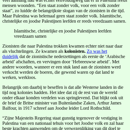
veel aanhang had was echter eenvoudigweg dat er in Palestina reeds
mensen woonden. “Een staat zonder volk, voor een volk zonder
staat”, zo luidde de belangrijkste slogan van de zionisten in die tijd.
Maar Palestina was helemaal geen staat zonder volk. Islamitische,
christelijke en joodse Palestijnen leefden er reeds vreedzaam samen.
Islamitische, christelijke en joodse Palestijnen leefden
vreedzaam samen
Zionisten die naar Palestina trokken kwamen echter niet naar daar
als vluchtelingen. Ze kwamen als
kolonisten.
Zo was het
duidelijk
dat de zionistische nederzettingen als eerste de ‘Arabische
arbeid’ afschaften, en vervingen door ‘Hebreeuwse arbeid’. Met
andere woorden, wanneer er een stuk land aan de zionisten werd
verkocht werden de boeren, die gewend waren op dat land te
werken, werkloos.
Belangrijk om daarbij te beseffen is dat alle Westerse landen in die
tijd nog kolonies hadden. Het idee dat zij de rest van de wereld
onder elkaar konden verdelen was springlevend. Dat blijkt ook uit
de brief de Britse minister van Buitenlandse Zaken, Arthur James
Balfour, in 1917 schreef aan Joodse leider Lord Rothschild.
“Zijne Majesteits Regering staat gunstig tegenover de vestiging in
Palestina van een nationaal tehuis voor het Joodse volk en zal haar
beste krachten aanwenden om de verwezenlijking van dit doel te