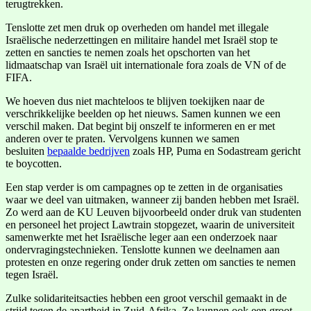
terugtrekken.
Tenslotte zet men druk op overheden om handel met illegale
Israëlische nederzettingen en militaire handel met Israël stop te
zetten en sancties te nemen zoals het opschorten van het
lidmaatschap van Israël uit internationale fora zoals de VN of de
FIFA.
We hoeven dus niet machteloos te blijven toekijken naar de
verschrikkelijke beelden op het nieuws. Samen kunnen we een
verschil maken. Dat begint bij onszelf te informeren en er met
anderen over te praten. Vervolgens kunnen we samen
besluiten
bepaalde bedrijven
zoals HP, Puma en Sodastream gericht
te boycotten.
Een stap verder is om campagnes op te zetten in de organisaties
waar we deel van uitmaken, wanneer zij banden hebben met Israël.
Zo werd aan de KU Leuven bijvoorbeeld onder druk van studenten
en personeel het project Lawtrain stopgezet, waarin de universiteit
samenwerkte met het Israëlische leger aan een onderzoek naar
ondervragingstechnieken. Tenslotte kunnen we deelnamen aan
protesten en onze regering onder druk zetten om sancties te nemen
tegen Israël.
Zulke solidariteitsacties hebben een groot verschil gemaakt in de
strijd tegen de apartheid in Zuid-Afrika. Ze kunnen ook een groot