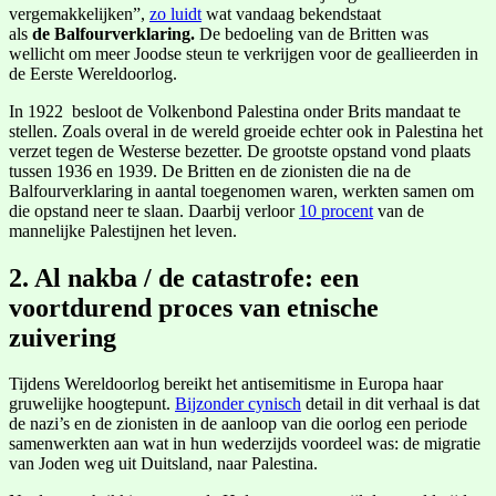
vergemakkelijken”,
zo luidt
wat vandaag bekendstaat
als
de
Balfourverklaring.
De bedoeling van de Britten was
wellicht om meer Joodse steun te verkrijgen voor de geallieerden in
de Eerste Wereldoorlog.
In 1922 besloot de Volkenbond Palestina onder Brits mandaat te
stellen. Zoals overal in de wereld groeide echter ook in Palestina het
verzet tegen de Westerse bezetter. De grootste opstand vond plaats
tussen 1936 en 1939. De Britten en de zionisten die na de
Balfourverklaring in aantal toegenomen waren, werkten samen om
die opstand neer te slaan. Daarbij verloor
10 procent
van de
mannelijke Palestijnen het leven.
2. Al nakba / de catastrofe: een
voortdurend proces van etnische
zuivering
Tijdens Wereldoorlog bereikt het antisemitisme in Europa haar
gruwelijke hoogtepunt.
Bijzonder cynisch
detail in dit verhaal is dat
de nazi’s en de zionisten in de aanloop van die oorlog een periode
samenwerkten aan wat in hun wederzijds voordeel was: de migratie
van Joden weg uit Duitsland, naar Palestina.