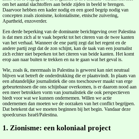
om het aantal slachtoffers aan beide zijden in beeld te brengen.
Daarvoor hebben een kader nodig en een goed begrip nodig van
concepten zoals zionisme, kolonialisme, etnische zuivering,
Apartheid, enzoverder.
Een derde beperking van de dominante berichtgeving over Palestina
is dat men zich al te vaak beperkt tot het citeren van de twee kanten
van het verhaal. Wanneer de ene partij zegt dat het regent en de
andere partij zegt dat de zon schijnt, kan de taak van een journalist
zich echter niet beperken tot het citeren van beide kanten. Het komt
erop aan naar buiten te trekken en na te gaan wat het geval is.
Wie, zoals ik, meermaals in Palestina is geweest kan niet neutraal
blijven wat betreft de onderdrukking die er plaatsvindt. In plaats van
een afstandelijke journalistiek die ons toeschouwer maakt van erge
gebeurtenissen die ons schijnbaar overkomen, is er daarom nood aan
een meer betrokken vorm van journalistiek die ook perspectieven
biedt voor wat we kunnen ondernemen. Willen we actie
ondernemen dan moeten we de oorzaken van het conflict begrijpen.
Dat betekent dat we moeten beginnen bij het begin. Vandaar deze
spoedcursus Israël/Palestina.
1. Zionisme: een koloniaal project