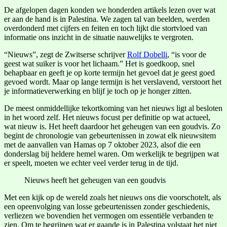
De afgelopen dagen konden we honderden artikels lezen over wat
er aan de hand is in Palestina. We zagen tal van beelden, werden
overdonderd met cijfers en feiten en toch lijkt die stortvloed van
informatie ons inzicht in de situatie nauwelijks te vergroten.
“Nieuws”, zegt de Zwitserse schrijver
Rolf Dobelli
, “is voor de
geest wat suiker is voor het lichaam.” Het is goedkoop, snel
behapbaar en geeft je op korte termijn het gevoel dat je geest goed
gevoed wordt. Maar op lange termijn is het verslavend, verstoort het
je informatieverwerking en blijf je toch op je honger zitten.
De meest onmiddellijke tekortkoming van het nieuws ligt al besloten
in het woord zelf. Het nieuws focust per definitie op wat actueel,
wat nieuw is. Het heeft daardoor het geheugen van een goudvis. Zo
begint de chronologie van gebeurtenissen in zowat elk nieuwsitem
met de aanvallen van Hamas op 7 oktober 2023, alsof die een
donderslag bij heldere hemel waren. Om werkelijk te begrijpen wat
er speelt, moeten we echter veel verder terug in de tijd.
Nieuws heeft het geheugen van een goudvis
Met een kijk op de wereld zoals het nieuws ons die voorschotelt, als
een opeenvolging van losse gebeurtenissen zonder geschiedenis,
verliezen we bovendien het vermogen om essentiële verbanden te
zien. Om te begrijpen wat er gaande is in Palestina volstaat het niet