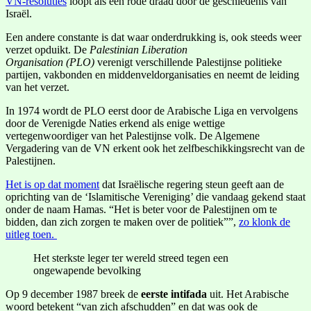
VN-resoluties
loopt als een rode draad door de geschiedenis van
Israël.
Een andere constante is dat waar onderdrukking is, ook steeds weer
verzet opduikt. De
Palestinian Liberation
Organisation
(PLO)
verenigt verschillende Palestijnse politieke
partijen, vakbonden en middenveldorganisaties en neemt de leiding
van het verzet.
In 1974 wordt de PLO eerst door de Arabische Liga en vervolgens
door de Verenigde Naties erkend als enige wettige
vertegenwoordiger van het Palestijnse volk. De Algemene
Vergadering van de VN erkent ook het zelfbeschikkingsrecht van de
Palestijnen.
Het is op dat moment
dat Israëlische regering steun geeft aan de
oprichting van de ‘Islamitische Vereniging’ die vandaag gekend staat
onder de naam Hamas. “Het is beter voor de Palestijnen om te
bidden, dan zich zorgen te maken over de politiek””,
zo klonk de
uitleg toen.
Het sterkste leger ter wereld streed tegen een
ongewapende bevolking
Op 9 december 1987 breek de
eerste intifada
uit. Het Arabische
woord betekent “van zich afschudden” en dat was ook de