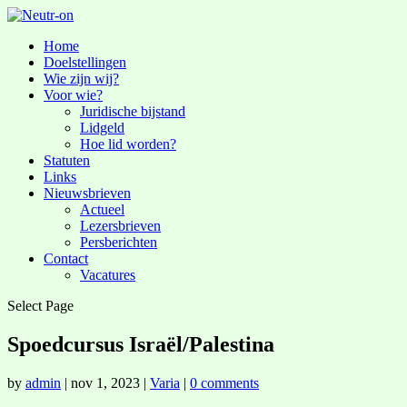
Home
Doelstellingen
Wie zijn wij?
Voor wie?
Juridische bijstand
Lidgeld
Hoe lid worden?
Statuten
Links
Nieuwsbrieven
Actueel
Lezersbrieven
Persberichten
Contact
Vacatures
Select Page
Spoedcursus Israël/Palestina
by
admin
|
nov 1, 2023
|
Varia
|
0 comments