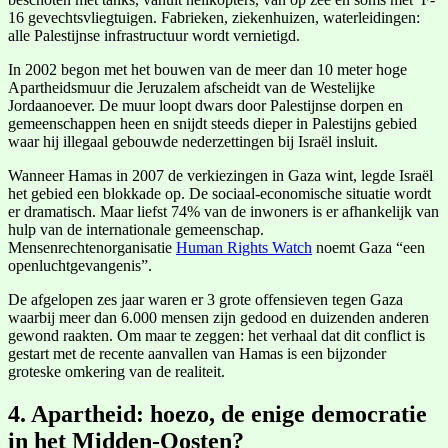
16 gevechtsvliegtuigen. Fabrieken, ziekenhuizen, waterleidingen:
alle Palestijnse infrastructuur wordt vernietigd.
In 2002 begon met het bouwen van de meer dan 10 meter hoge
Apartheidsmuur die Jeruzalem afscheidt van de Westelijke
Jordaanoever. De muur loopt dwars door Palestijnse dorpen en
gemeenschappen heen en snijdt steeds dieper in Palestijns gebied
waar hij illegaal gebouwde nederzettingen bij Israël insluit.
Wanneer Hamas in 2007 de verkiezingen in Gaza wint, legde Israël
het gebied een blokkade op. De sociaal-economische situatie wordt
er dramatisch. Maar liefst 74% van de inwoners is er afhankelijk van
hulp van de internationale gemeenschap.
Mensenrechtenorganisatie
Human Rights Watch
noemt Gaza “een
openluchtgevangenis”.
De afgelopen zes jaar waren er 3 grote offensieven tegen Gaza
waarbij meer dan 6.000 mensen zijn gedood en duizenden anderen
gewond raakten. Om maar te zeggen: het verhaal dat dit conflict is
gestart met de recente aanvallen van Hamas is een bijzonder
groteske omkering van de realiteit.
4. Apartheid: hoezo, de enige democratie
in het Midden-Oosten?