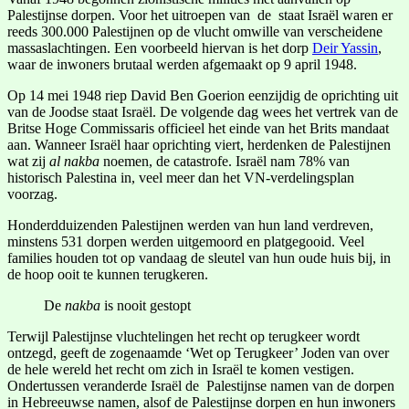
Palestijnse dorpen. Voor het uitroepen van de staat Israël waren er
reeds 300.000 Palestijnen op de vlucht omwille van verscheidene
massaslachtingen. Een voorbeeld hiervan is het dorp
Deir Yassin
,
waar de inwoners brutaal werden afgemaakt op 9 april 1948.
Op 14 mei 1948 riep David Ben Goerion eenzijdig de oprichting uit
van de Joodse staat Israël. De volgende dag wees het vertrek van de
Britse Hoge Commissaris officieel het einde van het Brits mandaat
aan. Wanneer Israël haar oprichting viert, herdenken de Palestijnen
wat zij
al nakba
noemen, de catastrofe. Israël nam 78% van
historisch Palestina in, veel meer dan het VN-verdelingsplan
voorzag.
Honderdduizenden Palestijnen werden van hun land verdreven,
minstens 531 dorpen werden uitgemoord en platgegooid. Veel
families houden tot op vandaag de sleutel van hun oude huis bij, in
de hoop ooit te kunnen terugkeren.
De
nakba
is nooit gestopt
Terwijl Palestijnse vluchtelingen het recht op terugkeer wordt
ontzegd, geeft de zogenaamde ‘Wet op Terugkeer’ Joden van over
de hele wereld het recht om zich in Israël te komen vestigen.
Ondertussen veranderde Israël de Palestijnse namen van de dorpen
in Hebreeuwse namen, alsof de Palestijnse dorpen en hun inwoners