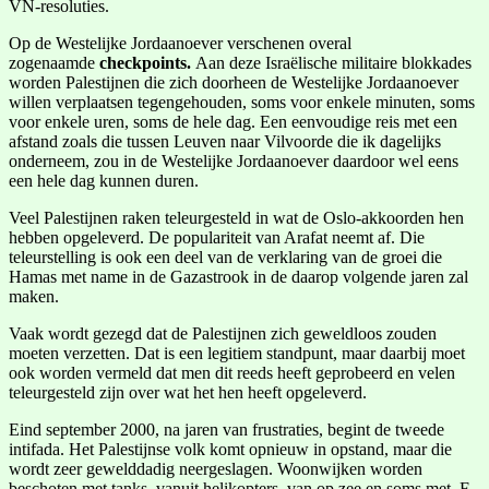
VN-resoluties.
Op de Westelijke Jordaanoever verschenen overal
zogenaamde
checkpoints.
Aan deze Israëlische militaire blokkades
worden Palestijnen die zich doorheen de Westelijke Jordaanoever
willen verplaatsen tegengehouden, soms voor enkele minuten, soms
voor enkele uren, soms de hele dag. Een eenvoudige reis met een
afstand zoals die tussen Leuven naar Vilvoorde die ik dagelijks
onderneem, zou in de Westelijke Jordaanoever daardoor wel eens
een hele dag kunnen duren.
Veel Palestijnen raken teleurgesteld in wat de Oslo-akkoorden hen
hebben opgeleverd. De populariteit van Arafat neemt af. Die
teleurstelling is ook een deel van de verklaring van de groei die
Hamas met name in de Gazastrook in de daarop volgende jaren zal
maken.
Vaak wordt gezegd dat de Palestijnen zich geweldloos zouden
moeten verzetten. Dat is een legitiem standpunt, maar daarbij moet
ook worden vermeld dat men dit reeds heeft geprobeerd en velen
teleurgesteld zijn over wat het hen heeft opgeleverd.
Eind september 2000, na jaren van frustraties, begint de tweede
intifada. Het Palestijnse volk komt opnieuw in opstand, maar die
wordt zeer gewelddadig neergeslagen. Woonwijken worden
beschoten met tanks, vanuit helikopters, van op zee en soms met F-