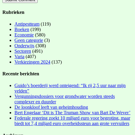
Rubrieken
Antipestteam
(119)
Boeken
(199)
Economie
(580)
Geen categorie
(3)
Onderwijs
(308)
Sectoren
(491)
Varia
(407)
Verkiezingen 2024
(137)
Recente berichten
Guido’s boerderij werd onteigend: “Ik rij 2,5 uur naar mijn
velden”
Vergunningsdossiers voor grondwater worden steeds
complexer en duurder
De loonkloof leeft van geheimhouding
Bert Engelaar ‘Dit is The Truman Show van Bart De Wever’
Federale regering zoekt 10 miljard euro voor begroting, maar
biedt tot 7,4 miljard euro overheidssteun aan grote vervuilers