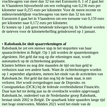
vrachtwagens van meer dan 32 ton met Euronorm 0, 1 of 2 gaat het
in Vlaanderen bijvoorbeeld om een verhoging van 0,236 euro per
kilometer naar 0,255 euro per kilometer. Voor de meest recente en
milieuvriendelijkste vrachtwagens van meer dan 32 ton met
Euronorm 6 gaat het in Vlaanderen om een toename van 0,159 euro
per kilometer naar 0,172 euro per kilometer.
Er komen op 1 juli geen betalende tolwegen bij. In Wallonië werden
de tarieven voor de kilometerheffing geïndexeerd op 1 januari.
•
Rabobank.be sluit spaarrekeningen af
Rabobank.be zet een nieuwe stap in het stopzetten van haar
spaaractiviteiten in België. Op 1 juli worden de spaarrekeningen
afgesloten. Het geld dat nog op die rekeningen staat, wordt
automatisch op de zichtrekening geplaatst.
Klanten hebben nu nog drie maanden de tijd om hun geld te
verhuizen naar een andere bank. Want de zichtrekeningen worden
op 1 september afgesloten, meteen het einde van de activiteiten van
Rabobank.be. Het geld dat dan nog bij de bank staat, is niet
verloren. Het wordt overgedragen naar de Deposito- en
Consignatiekas (DCK) bij de federale overheidsdienst Financiën.
Daar kan het tot dertig jaar na de overdracht worden opgevraagd.
Rabobank.be, onderdeel van de Nederlandse groep Rabobank,
bestaat sinds 2002 in België. De spaarbank lokte spaarders lange tijd
met hoge rentevoeten. Midden 2021 werd het einde van de