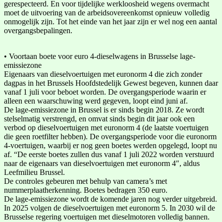
gerespecteerd. En voor tijdelijke werkloosheid wegens overmacht
moet de uitvoering van de arbeidsovereenkomst opnieuw volledig
onmogelijk zijn. Tot het einde van het jaar zijn er wel nog een aantal
overgangsbepalingen.
• Voortaan boete voor euro 4-dieselwagens in Brusselse lage-
emissiezone
Eigenaars van dieselvoertuigen met euronorm 4 die zich zonder
dagpas in het Brussels Hoofdstedelijk Gewest begeven, kunnen daar
vanaf 1 juli voor beboet worden. De overgangsperiode waarin er
alleen een waarschuwing werd gegeven, loopt eind juni af.
De lage-emissiezone in Brussel is er sinds begin 2018. Ze wordt
stelselmatig verstrengd, en omvat sinds begin dit jaar ook een
verbod op dieselvoertuigen met euronorm 4 (de laatste voertuigen
die geen roetfilter hebben). De overgangsperiode voor die euronorm
4-voertuigen, waarbij er nog geen boetes werden opgelegd, loopt nu
af. “De eerste boetes zullen dus vanaf 1 juli 2022 worden verstuurd
naar de eigenaars van dieselvoertuigen met euronorm 4″, aldus
Leefmilieu Brussel.
De controles gebeuren met behulp van camera’s met
nummerplaatherkenning. Boetes bedragen 350 euro.
De lage-emissiezone wordt de komende jaren nog verder uitgebreid.
In 2025 volgen de dieselvoertuigen met euronorm 5. In 2030 wil de
Brusselse regering voertuigen met dieselmotoren volledig bannen.