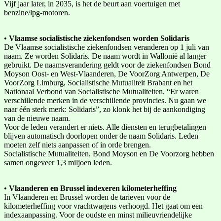
Vijf jaar later, in 2035, is het de beurt aan voertuigen met
benzine/lpg-motoren.
•
Vlaamse socialistische ziekenfondsen worden Solidaris
De Vlaamse socialistische ziekenfondsen veranderen op 1 juli van
naam. Ze worden Solidaris. De naam wordt in Wallonië al langer
gebruikt. De naamsverandering geldt voor de ziekenfondsen Bond
Moyson Oost- en West-Vlaanderen, De VoorZorg Antwerpen, De
VoorZorg Limburg, Socialistische Mutualiteit Brabant en het
Nationaal Verbond van Socialistische Mutualiteiten. “Er waren
verschillende merken in de verschillende provincies. Nu gaan we
naar één sterk merk: Solidaris”, zo klonk het bij de aankondiging
van de nieuwe naam.
Voor de leden verandert er niets. Alle diensten en terugbetalingen
blijven automatisch doorlopen onder de naam Solidaris. Leden
moeten zelf niets aanpassen of in orde brengen.
Socialistische Mutualiteiten, Bond Moyson en De Voorzorg hebben
samen ongeveer 1,3 miljoen leden.
•
Vlaanderen en Brussel indexeren kilometerheffing
In Vlaanderen en Brussel worden de tarieven voor de
kilometerheffing voor vrachtwagens verhoogd. Het gaat om een
indexaanpassing. Voor de oudste en minst milieuvriendelijke