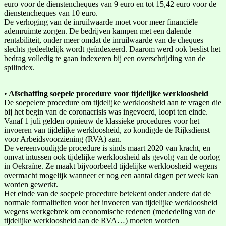
euro voor de dienstencheques van 9 euro en tot 15,42 euro voor de
dienstencheques van 10 euro.
De verhoging van de inruilwaarde moet voor meer financiële
ademruimte zorgen. De bedrijven kampen met een dalende
rentabiliteit, onder meer omdat de inruilwaarde van de cheques
slechts gedeeltelijk wordt geïndexeerd. Daarom werd ook beslist het
bedrag volledig te gaan indexeren bij een overschrijding van de
spilindex.
•
Afschaffing soepele procedure voor tijdelijke werkloosheid
De soepelere procedure om tijdelijke werkloosheid aan te vragen die
bij het begin van de coronacrisis was ingevoerd, loopt ten einde.
Vanaf 1 juli gelden opnieuw de klassieke procedures voor het
invoeren van tijdelijke werkloosheid, zo kondigde de Rijksdienst
voor Arbeidsvoorziening (RVA) aan.
De vereenvoudigde procedure is sinds maart 2020 van kracht, en
omvat intussen ook tijdelijke werkloosheid als gevolg van de oorlog
in Oekraïne. Ze maakt bijvoorbeeld tijdelijke werkloosheid wegens
overmacht mogelijk wanneer er nog een aantal dagen per week kan
worden gewerkt.
Het einde van de soepele procedure betekent onder andere dat de
normale formaliteiten voor het invoeren van tijdelijke werkloosheid
wegens werkgebrek om economische redenen (mededeling van de
tijdelijke werkloosheid aan de RVA…) moeten worden