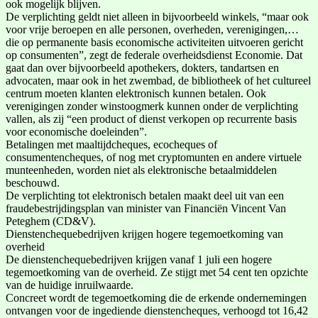
ook mogelijk blijven.
De verplichting geldt niet alleen in bijvoorbeeld winkels, “maar ook
voor vrije beroepen en alle personen, overheden, verenigingen,…
die op permanente basis economische activiteiten uitvoeren gericht
op consumenten”, zegt de federale overheidsdienst Economie. Dat
gaat dan over bijvoorbeeld apothekers, dokters, tandartsen en
advocaten, maar ook in het zwembad, de bibliotheek of het cultureel
centrum moeten klanten elektronisch kunnen betalen. Ook
verenigingen zonder winstoogmerk kunnen onder de verplichting
vallen, als zij “een product of dienst verkopen op recurrente basis
voor economische doeleinden”.
Betalingen met maaltijdcheques, ecocheques of
consumentencheques, of nog met cryptomunten en andere virtuele
munteenheden, worden niet als elektronische betaalmiddelen
beschouwd.
De verplichting tot elektronisch betalen maakt deel uit van een
fraudebestrijdingsplan van minister van Financiën Vincent Van
Peteghem (CD&V).
Dienstenchequebedrijven krijgen hogere tegemoetkoming van
overheid
De dienstenchequebedrijven krijgen vanaf 1 juli een hogere
tegemoetkoming van de overheid. Ze stijgt met 54 cent ten opzichte
van de huidige inruilwaarde.
Concreet wordt de tegemoetkoming die de erkende ondernemingen
ontvangen voor de ingediende dienstencheques, verhoogd tot 16,42