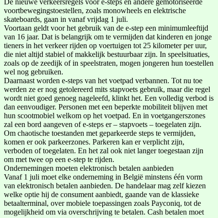
De nieuwe verkeersregels voor e-steps en andere gemotoriseerde
voortbewegingstoestellen, zoals monowheels en elektrische
skateboards, gaan in vanaf vrijdag 1 juli.
Voortaan geldt voor het gebruik van de e-step een minimumleeftijd
van 16 jaar. Dat is belangrijk om te vermijden dat kinderen en jonge
tieners in het verkeer rijden op voertuigen tot 25 kilometer per uur,
die niet altijd stabiel of makkelijk bestuurbaar zijn. In speelsituaties,
zoals op de zeedijk of in speelstraten, mogen jongeren hun toestellen
wel nog gebruiken.
Daarnaast worden e-steps van het voetpad verbannen. Tot nu toe
werden ze er nog getolereerd mits stapvoets gebruik, maar die regel
wordt niet goed genoeg nageleefd, klinkt het. Een volledig verbod is
dan eenvoudiger. Personen met een beperkte mobiliteit blijven met
hun scootmobiel welkom op het voetpad. En in voetgangerszones
zal een bord aangeven of e-steps er – stapvoets – toegelaten zijn.
Om chaotische toestanden met geparkeerde steps te vermijden,
komen er ook parkeerzones. Parkeren kan er verplicht zijn,
verboden of toegelaten. En het zal ook niet langer toegestaan zijn
om met twee op een e-step te rijden.
Ondernemingen moeten elektronisch betalen aanbieden
Vanaf 1 juli moet elke onderneming in België minstens één vorm
van elektronisch betalen aanbieden. De handelaar mag zelf kiezen
welke optie hij de consument aanbiedt, gaande van de klassieke
betaalterminal, over mobiele toepassingen zoals Payconiq, tot de
mogelijkheid om via overschrijving te betalen. Cash betalen moet