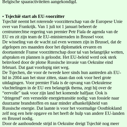
Belgische spaaractiviteiten aangekondigd.
•
Tsjechië start als EU-voorzitter
Tsjechië neemt het roterende voorzitterschap van de Europese Unie
over van Frankrijk. Van 1 juli tot 1 januari beheert de
centrumrechtse regering van premier Petr Fiala de agenda van de
EU en zit zijn team de EU-ministerraden in Brussel voor.
De wisseling van de wacht zal even wennen zijn in Brussel, dat de
afgelopen zes maanden door het diplomatiek ervaren en
doortastende Franse voorzitterschap door tal van belangrijke wetten,
afspraken en plannen is geloodst. Het EU-beleid werd ook sterk
beïnvloed door de plotse Russische invasie van Oekraïne eind
februari. Dat gaat voorlopig niet weg.
De Tsjechen, die voor de tweede keer sinds hun aantreden als EU-
lid in 2004 aan het stuur zitten, staan dan ook voor heel grote
uitdagingen. Voor premier Fiala is de opvang van Oekraïense
vluchtelingen in de EU een belangrijk thema, zegt hij over de
“eervolle” taak voor zijn land het komende halfjaar. Ook is
“dringend” een versnelde energietransitie nodig: van fossiele naar
duurzame brandstoffen en naar minder afhankelijkheid van
Russische energie. Dat laatste is voor het voormalige Oostblokland
zelf nog een hele opgave en het heeft de hulp van andere EU-landen
en Brussel nodig.
Door de aanhoudende strijd in Oekraïne dreigt Tsjechië nog meer