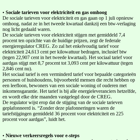
•
Sociale tarieven voor elektriciteit en gas omhoog
De sociale tarieven voor elektriciteit en gas gaan op 1 juli opnieuw
omhoog, nadat ze in het tweede kwartaal dankzij een btw-verlaging
nog licht gedaald waren.
De sociale tarieven voor elektriciteit stijgen met gemiddeld 7,4
procent ten opzichte van de huidige prijzen, zegt de federale
energieregulator CREG. Zo zal het enkelvoudig tarief voor
elektriciteit 24,613 cent per kilowattuur bedragen, inclusief btw
(tegen 22,907 cent in het tweede kwartaal). Het sociaal tarief voor
aardgas stijgt met 8,7 procent tot 3,093 cent per kilowattuur (tegen
2,846 cent nu).
Het sociaal tarief is een verminderd tarief voor bepaalde categorieën
personen of huishoudens, bijvoorbeeld mensen die recht hebben op
een leefloon, bewoners van een sociale woning of ouderen met
inkomensgarantie. Het tarief is bij alle energieleveranciers hetzelfde,
en wordt elke drie maanden vastgelegd door de CREG.
De regulator wijst erop dat de stijging van de sociale tarieven
geplafonneerd is. “Zonder deze plafonneringen waren de
tariefstijgingen gemiddeld 36 procent voor elektriciteit en 225
procent voor aardgas”, luidt het.
•
Nieuwe verkeersregels voor e-steps