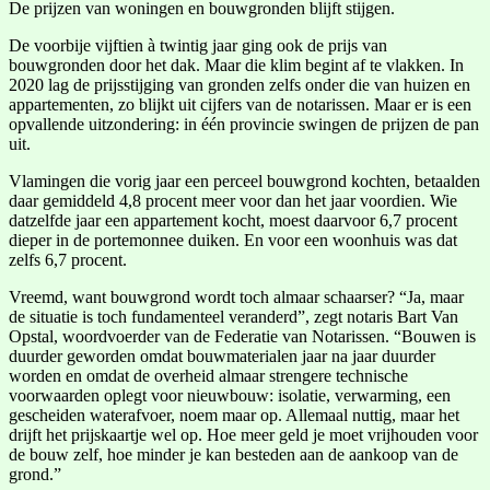
De prijzen van woningen en bouwgronden blijft stijgen.
De voorbije vijftien à twintig jaar ging ook de prijs van
bouwgronden door het dak. Maar die klim begint af te vlakken. In
2020 lag de prijsstijging van gronden zelfs onder die van huizen en
appartementen, zo blijkt uit cijfers van de notarissen. Maar er is een
opvallende uitzondering: in één provincie swingen de prijzen de pan
uit.
Vlamingen die vorig jaar een perceel bouwgrond kochten, betaalden
daar gemiddeld 4,8 procent meer voor dan het jaar voordien. Wie
datzelfde jaar een appartement kocht, moest daarvoor 6,7 procent
dieper in de portemonnee duiken. En voor een woonhuis was dat
zelfs 6,7 procent.
Vreemd, want bouwgrond wordt toch almaar schaarser? “Ja, maar
de situatie is toch fundamenteel veranderd”, zegt notaris Bart Van
Opstal, woordvoerder van de Federatie van Notarissen. “Bouwen is
duurder geworden omdat bouwmaterialen jaar na jaar duurder
worden en omdat de overheid almaar strengere technische
voorwaarden oplegt voor nieuwbouw: isolatie, verwarming, een
gescheiden waterafvoer, noem maar op. Allemaal nuttig, maar het
drijft het prijskaartje wel op. Hoe meer geld je moet vrijhouden voor
de bouw zelf, hoe minder je kan besteden aan de aankoop van de
grond.”