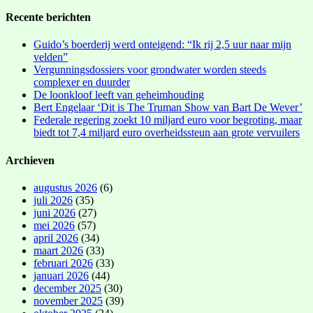
Recente berichten
Guido’s boerderij werd onteigend: “Ik rij 2,5 uur naar mijn
velden”
Vergunningsdossiers voor grondwater worden steeds
complexer en duurder
De loonkloof leeft van geheimhouding
Bert Engelaar ‘Dit is The Truman Show van Bart De Wever’
Federale regering zoekt 10 miljard euro voor begroting, maar
biedt tot 7,4 miljard euro overheidssteun aan grote vervuilers
Archieven
augustus 2026
(6)
juli 2026
(35)
juni 2026
(27)
mei 2026
(57)
april 2026
(34)
maart 2026
(33)
februari 2026
(33)
januari 2026
(44)
december 2025
(30)
november 2025
(39)