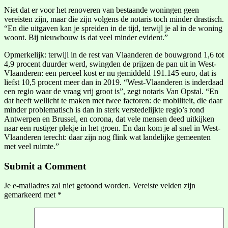
Niet dat er voor het renoveren van bestaande woningen geen
vereisten zijn, maar die zijn volgens de notaris toch minder drastisch.
“En die uitgaven kan je spreiden in de tijd, terwijl je al in de woning
woont. Bij nieuwbouw is dat veel minder evident.”
Opmerkelijk: terwijl in de rest van Vlaanderen de bouwgrond 1,6 tot
4,9 procent duurder werd, swingden de prijzen de pan uit in West-
Vlaanderen: een perceel kost er nu gemiddeld 191.145 euro, dat is
liefst 10,5 procent meer dan in 2019. “West-Vlaanderen is inderdaad
een regio waar de vraag vrij groot is”, zegt notaris Van Opstal. “En
dat heeft wellicht te maken met twee factoren: de mobiliteit, die daar
minder problematisch is dan in sterk verstedelijkte regio’s rond
Antwerpen en Brussel, en corona, dat vele mensen deed uitkijken
naar een rustiger plekje in het groen. En dan kom je al snel in West-
Vlaanderen terecht: daar zijn nog flink wat landelijke gemeenten
met veel ruimte.”
Submit a Comment
Je e-mailadres zal niet getoond worden.
Vereiste velden zijn
gemarkeerd met
*