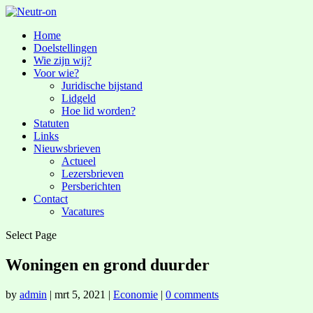
Home
Doelstellingen
Wie zijn wij?
Voor wie?
Juridische bijstand
Lidgeld
Hoe lid worden?
Statuten
Links
Nieuwsbrieven
Actueel
Lezersbrieven
Persberichten
Contact
Vacatures
Select Page
Woningen en grond duurder
by
admin
|
mrt 5, 2021
|
Economie
|
0 comments