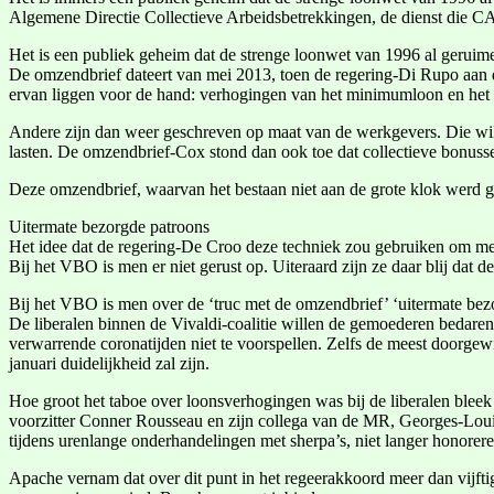
Algemene Directie Collectieve Arbeidsbetrekkingen, de dienst die C
Het is een publiek geheim dat de strenge loonwet van 1996 al gerui
De omzendbrief dateert van mei 2013, toen de regering-Di Rupo aan 
ervan liggen voor de hand: verhogingen van het minimumloon en het
Andere zijn dan weer geschreven op maat van de werkgevers. Die will
lasten. De omzendbrief-Cox stond dan ook toe dat collectieve bonuss
Deze omzendbrief, waarvan het bestaan niet aan de grote klok werd g
Uitermate bezorgde patroons
Het idee dat de regering-De Croo deze techniek zou gebruiken om me
Bij het VBO is men er niet gerust op. Uiteraard zijn ze daar blij dat
Bij het VBO is men over de ‘truc met de omzendbrief’ ‘uitermate bez
De liberalen binnen de Vivaldi-coalitie willen de gemoederen bedaren.
verwarrende coronatijden niet te voorspellen. Zelfs de meest doorge
januari duidelijkheid zal zijn.
Hoe groot het taboe over loonsverhogingen was bij de liberalen blee
voorzitter Conner Rousseau en zijn collega van de MR, Georges-Lou
tijdens urenlange onderhandelingen met sherpa’s, niet langer honorere
Apache vernam dat over dit punt in het regeerakkoord meer dan vijftig