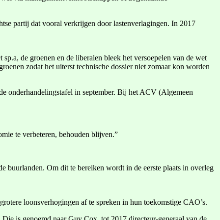
e partij dat vooral verkrijgen door lastenverlagingen. In 2017
sp.a, de groenen en de liberalen bleek het versoepelen van de wet
oenen zodat het uiterst technische dossier niet zomaar kon worden
 de onderhandelingstafel in september. Bij het ACV (Algemeen
mie te verbeteren, behouden blijven.”
 buurlanden. Om dit te bereiken wordt in de eerste plaats in overleg
n grotere loonsverhogingen af te spreken in hun toekomstige CAO’s.
 Die is genoemd naar Guy Cox, tot 2017 directeur-generaal van de