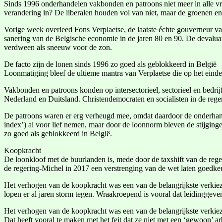
Sinds 1996 onderhandelen vakbonden en patroons niet meer in alle v
verandering in? De liberalen houden vol van niet, maar de groenen e
Vorige week overleed Fons Verplaetse, de laatste échte gouverneur va
sanering van de Belgische economie in de jaren 80 en 90. De devalu
verdween als sneeuw voor de zon.
De facto zijn de lonen sinds 1996 zo goed als geblokkeerd in België
Loonmatiging bleef de ultieme mantra van Verplaetse die op het eind
Vakbonden en patroons konden op intersectorieel, sectorieel en bedr
Nederland en Duitsland. Christendemocraten en socialisten in de reg
De patroons waren er erg verheugd mee, omdat daardoor de onderhan
index’) al voor lief nemen, maar door de loonnorm bleven de stijgin
zo goed als geblokkeerd in België.
Koopkracht
De loonkloof met de buurlanden is, mede door de taxshift van de rege
de regering-Michel in 2017 een verstrenging van de wet laten goedke
Het verhogen van de koopkracht was een van de belangrijkste verkie
lopen er al jaren storm tegen. Wraakroepend is vooral dat leidingge
Het verhogen van de koopkracht was een van de belangrijkste verkiez
Dat heeft vooral te maken met het feit dat ze niet met een ‘gewoon