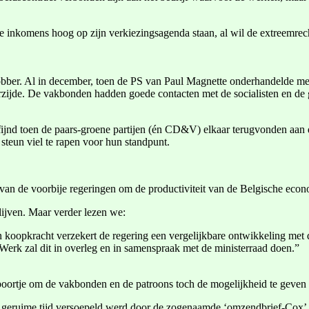
nkomens hoog op zijn verkiezingsagenda staan, al wil de extreemrechts
ber. Al in december, toen de PS van Paul Magnette onderhandelde met 
ijde. De vakbonden hadden goede contacten met de socialisten en de gr
fijnd toen de paars-groene partijen (én CD&V) elkaar terugvonden aan
steun viel te rapen voor hun standpunt.
an de voorbije regeringen om de productiviteit van de Belgische econo
ijven. Maar verder lezen we:
koopkracht verzekert de regering een vergelijkbare ontwikkeling met de
Werk zal dit in overleg en in samenspraak met de ministerraad doen.”
erpoortje om de vakbonden en de patroons toch de mogelijkheid te geve
l geruime tijd versoepeld werd door de zogenaamde ‘omzendbrief-Cox’.