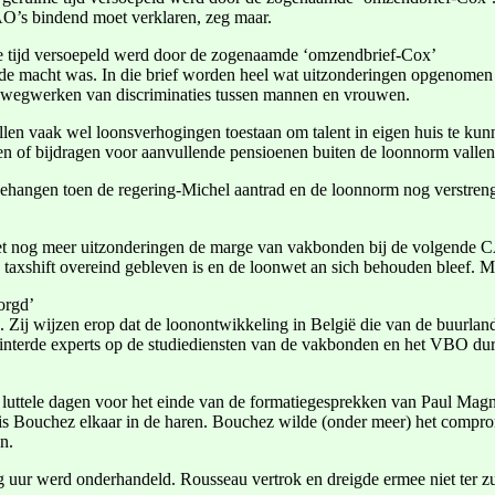
AO’s bindend moet verklaren, zeg maar.
me tijd versoepeld werd door de zogenaamde ‘omzendbrief-Cox’
de macht was. In die brief worden heel wat uitzonderingen opgenomen 
 wegwerken van discriminaties tussen mannen en vrouwen.
en vaak wel loonsverhogingen toestaan om talent in eigen huis te kunn
en of bijdragen voor aanvullende pensioenen buiten de loonnorm vallen
ehangen toen de regering-Michel aantrad en de loonnorm nog verstrengd
t nog meer uitzonderingen de marge van vakbonden bij de volgende CA
 de taxshift overeind gebleven is en de loonwet an sich behouden bleef.
orgd’
 Zij wijzen erop dat de loonontwikkeling in België die van de buurlande
winterde experts op de studiediensten van de vakbonden en het VBO dur
k luttele dagen voor het einde van de formatiegesprekken van Paul Mag
is Bouchez elkaar in de haren. Bouchez wilde (onder meer) het comp
n.
 uur werd onderhandeld. Rousseau vertrok en dreigde ermee niet ter zul