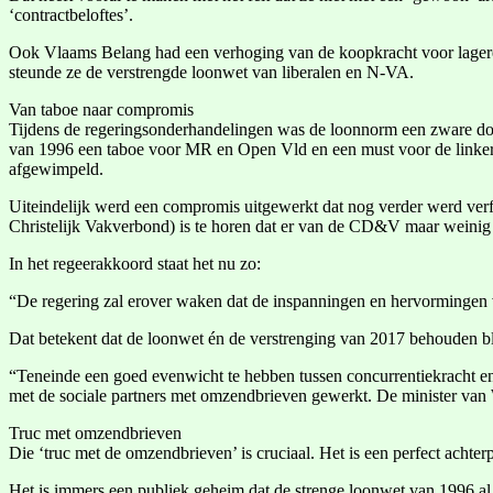
‘contractbeloftes’.
Ook Vlaams Belang had een verhoging van de koopkracht voor lagere i
steunde ze de verstrengde loonwet van liberalen en N-VA.
Van taboe naar compromis
Tijdens de regeringsonderhandelingen was de loonnorm een zware dob
van 1996 een taboe voor MR en Open Vld en een must voor de linkerz
afgewimpeld.
Uiteindelijk werd een compromis uitgewerkt dat nog verder werd ver
Christelijk Vakverbond) is te horen dat er van de CD&V maar weinig 
In het regeerakkoord staat het nu zo:
“De regering zal erover waken dat de inspanningen en hervormingen v
Dat betekent dat de loonwet én de verstrenging van 2017 behouden bl
“Teneinde een goed evenwicht te hebben tussen concurrentiekracht en 
met de sociale partners met omzendbrieven gewerkt. De minister van 
Truc met omzendbrieven
Die ‘truc met de omzendbrieven’ is cruciaal. Het is een perfect acht
Het is immers een publiek geheim dat de strenge loonwet van 1996 a