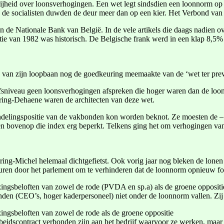
rijheid over loonsverhogingen. Een wet legt sindsdien een loonnorm o
n de socialisten duwden de deur meer dan op een kier. Het Verbond van
n de Nationale Bank van België. In de vele artikels die daags nadien o
atie van 1982 was historisch. De Belgische frank werd in een klap 8,
e van zijn loopbaan nog de goedkeuring meemaakte van de ‘wet ter pre
ijfsniveau geen loonsverhogingen afspreken die hoger waren dan de loo
ering-Dehaene waren de architecten van deze wet.
delingspositie van de vakbonden kon worden beknot. Ze moesten de – 
gen bovenop die index erg beperkt. Telkens ging het om verhogingen va
ring-Michel helemaal dichtgefietst. Ook vorig jaar nog bleken de lonen
uren door het parlement om te verhinderen dat de loonnorm opnieuw fo
zingsbeloften van zowel de rode (PVDA en sp.a) als de groene opposit
venden (CEO’s, hoger kaderpersoneel) niet onder de loonnorm vallen. Zi
ingsbeloften van zowel de rode als de groene oppositie
’ arbeidscontract verbonden zijn aan het bedrijf waarvoor ze werken, 