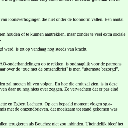
van loonsverhogingen die niet onder de loonnorm vallen. Een aantal
en houden of te kunnen aantrekken, maar zonder te veel extra sociale
.
 werd, is tot op vandaag nog steeds van kracht.
O-onderhandelingen op te rekken, is ondraaglijk voor de patroons.
 Maar over de ‘truc met de omzendbrief’ is men “uitermate bezorgd”.
n zal moeten blijven volgen. En hoe die eruit zal zien, is in deze
ven daar nu nog niets over zeggen. Ze verwachten dat er pas eind
nette en Egbert Lachaert. Op een bepaald moment vlogen sp.a-
romis met de omzendbrieven, dat moeizaam tot stand gekomen was
len terugkeren als Bouchez niet zou inbinden. Uiteindelijk bleef het