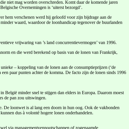
p die niet mag worden overschreden. Komt daar de komende jaren
 Belgische Overnemingen is ‘uiterst bezorgd’.
ver hem verschenen werd hij geloofd voor zijn bijdrage aan de
5% minder waard, waardoor de loonhandicap tegenover de buurlanden
ventieve vrijwaring van ’s land concurrentievermogen’ van 1996.
nnorm en die werd berekend op basis van de lonen van Frankrijk,
unieke – koppeling van de lonen aan de consumptieprijzen (‘de
n een paar punten achter de komma. De facto zijn de lonen sinds 1996
 in België minder snel te stijgen dan elders in Europa. Daarom moest
rs de pan zou uitswingen.
ie. De loonwet is al lang een doorn in hun oog. Ook de vakbonden
j kunnen dus à volonté hogere lonen onderhandelen.
maar wel via managementvennootschappen of zogenaamde