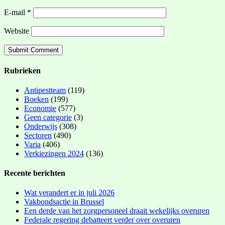
E-mail
*
Website
Rubrieken
Antipestteam
(119)
Boeken
(199)
Economie
(577)
Geen categorie
(3)
Onderwijs
(308)
Sectoren
(490)
Varia
(406)
Verkiezingen 2024
(136)
Recente berichten
Wat verandert er in juli 2026
Vakbondsactie in Brussel
Een derde van het zorgpersoneel draait wekelijks overuren
Federale regering debatteert verder over overuren