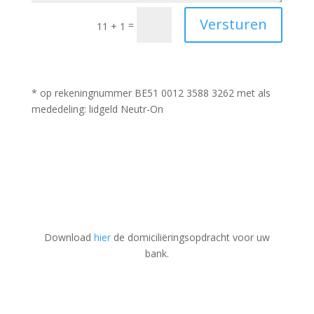
Versturen
=
11 + 1
* op rekeningnummer BE51 0012 3588 3262 met als
mededeling: lidgeld Neutr-On
Download
hier
de domiciliëringsopdracht voor uw
bank.