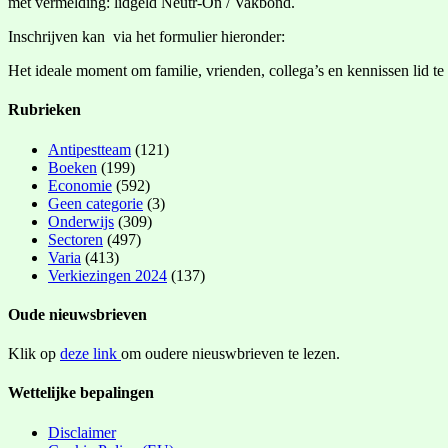
met vermelding: lidgeld Neutr-On / Vakbond.
Inschrijven kan via het formulier hieronder:
Het ideale moment om familie, vrienden, collega’s en kennissen lid t
Rubrieken
Antipestteam
(121)
Boeken
(199)
Economie
(592)
Geen categorie
(3)
Onderwijs
(309)
Sectoren
(497)
Varia
(413)
Verkiezingen 2024
(137)
Oude nieuwsbrieven
Klik op
deze link
om oudere nieuswbrieven te lezen.
Wettelijke bepalingen
Disclaimer