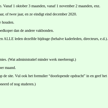
hap. Vanaf 1 oktober 3 maanden, vanaf 1 november 2 maanden, enz.
aar, of twee jaar, en ze eindigt eind december 2020.
te houden.
oedkoper dan de andere vakbonden.
en ALLE leden dezelfde bijdrage (behalve kaderleden, directeurs, e.d.).
mies. (Wat administratief minder werk meebrengt.)
 per maand.
op de site. Vul ook het formulier “doorlopende opdracht” in en geef he
oneerd of nog studeren.)