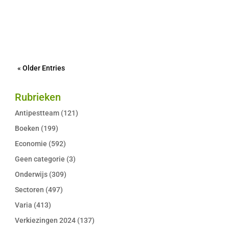
De Duitse autobouwer BMW wil wereldwijd zowat
8.000 banen schrappen. De inkrimping van het...
« Older Entries
Rubrieken
Antipestteam
(121)
Boeken
(199)
Economie
(592)
Geen categorie
(3)
Onderwijs
(309)
Sectoren
(497)
Varia
(413)
Verkiezingen 2024
(137)