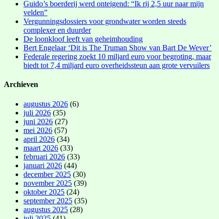
Guido’s boerderij werd onteigend: “Ik rij 2,5 uur naar mijn
velden”
Vergunningsdossiers voor grondwater worden steeds
complexer en duurder
De loonkloof leeft van geheimhouding
Bert Engelaar ‘Dit is The Truman Show van Bart De Wever’
Federale regering zoekt 10 miljard euro voor begroting, maar
biedt tot 7,4 miljard euro overheidssteun aan grote vervuilers
Archieven
augustus 2026
(6)
juli 2026
(35)
juni 2026
(27)
mei 2026
(57)
april 2026
(34)
maart 2026
(33)
februari 2026
(33)
januari 2026
(44)
december 2025
(30)
november 2025
(39)
oktober 2025
(24)
september 2025
(35)
augustus 2025
(28)
juli 2025
(41)