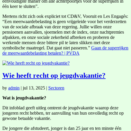
eenvoudigste manier om alle achterpoortjes voor de superrijken in
één keer te sluiten”.
Mertens richt zich ook expliciet tot CD&V, Vooruit en Les Engagés:
“Een meerwaardebelasting is geen vrijgeleide voor het verderzetten
van de sociale afbraak van deze regering. Jullie willen onze
pensioenen aanvallen, sjoemelen met de index, onze nachtpremies
afpakken, en onze sociale zekerheid afbreken en proberen de
werkende mensen deze bittere pil te laten slikken met deze
symbolische maatregel. Dat gaat niet passeren.”
Gaan de superrijken
de meerwaardebelasting betalen? | PVDA
Wie heeft recht op jeugdvakantie?
by
admin
|
jul 13, 2025
|
Sectoren
Wat is jeugdvakantie?
Dit infoblad geeft uitleg omtrent de jeugdvakantie waarop deze
jongeren recht hebben, ter aanvulling van hun onvolledig recht op
gewone betaalde vakantie.
De jongere die afstudeert, jonger is dan 25 jaar en ten minste één