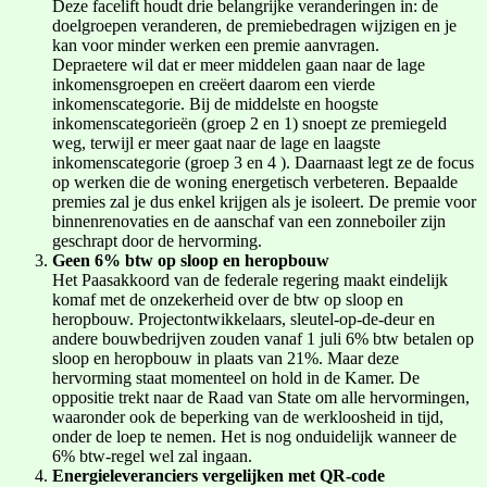
Deze facelift houdt drie belangrijke veranderingen in: de
doelgroepen veranderen, de premiebedragen wijzigen en je
kan voor minder werken een premie aanvragen.
Depraetere wil dat er meer middelen gaan naar de lage
inkomensgroepen en creëert daarom een vierde
inkomenscategorie. Bij de middelste en hoogste
inkomenscategorieën (groep 2 en 1) snoept ze premiegeld
weg, terwijl er meer gaat naar de lage en laagste
inkomenscategorie (groep 3 en 4 ). Daarnaast legt ze de focus
op werken die de woning energetisch verbeteren. Bepaalde
premies zal je dus enkel krijgen als je isoleert. De premie voor
binnenrenovaties en de aanschaf van een zonneboiler zijn
geschrapt door de hervorming.
Geen 6% btw op sloop en heropbouw
Het Paasakkoord van de federale regering maakt eindelijk
komaf met de onzekerheid over de btw op sloop en
heropbouw. Projectontwikkelaars, sleutel-op-de-deur en
andere bouwbedrijven zouden vanaf 1 juli 6% btw betalen op
sloop en heropbouw in plaats van 21%. Maar deze
hervorming staat momenteel on hold in de Kamer. De
oppositie trekt naar de Raad van State om alle hervormingen,
waaronder ook de beperking van de werkloosheid in tijd,
onder de loep te nemen. Het is nog onduidelijk wanneer de
6% btw-regel wel zal ingaan.
Energieleveranciers vergelijken met QR-code