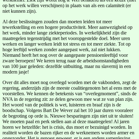
op het werk willen verschijnen) in plaats van als een calamiteit (er
niet kunnen zijn).
Al deze beslissingen zouden dan moeten leiden tot meer
tewerkstelling en een hogere productiviteit. Meer aanwezigheid op
het werk, minder lange ziekteperiodes. In werkelijkheid zijn die
maatregelen tegenstrijdig met het vooropgestelde doel. Meer uren
werken en langer werken leidt tot stress en tot meer ziekte. Tot op
hoge leeftijd werken zonder aangepast werk, zal niet lukken.
Niemand heeft het nog over de aangepaste pensioenleeftijd voor
zware beroepen! We keren terug naar de arbeidsomstandigheden
van 100 jaar geleden: dezelfde uitbuiting, maar nu slavernij in een
modern jasje!
Over dit alles moet nog overlegd worden met de vakbonden, zegt de
regering, anderzijds zijn de meeste coalitiegenoten het al eens met de
voorstellen. We kennen de betekenis van “overlegmoment”, sinds de
NVA in de regering zit: ze delen gewoon mee wat ze van plan zijn.
Het woord van de politiek is wet, luisteren en braaf zijn is de
boodschap. Volgens Bart De Wever zal het 10 jaar duren vooraleer
de begroting op orde is. Nieuwe besparingen zijn niet uit te sluiten!
We moeten paal en perk stellen aan al deze maatregelen! Al jaren
horen we hetzelfde: het is crisis, dus moet er bezuinigd worden. In
realiteit worden de bazen rijker en de werknemers worden armer en
ongezonder. Het is genoeg geweest, er is een andere samenleving