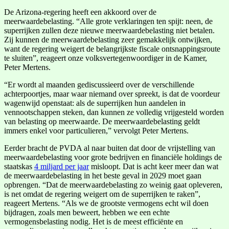
De Arizona-regering heeft een akkoord over de
meerwaardebelasting. “Alle grote verklaringen ten spijt: neen, de
superrijken zullen deze nieuwe meerwaardebelasting niet betalen.
Zij kunnen de meerwaardebelasting zeer gemakkelijk ontwijken,
want de regering weigert de belangrijkste fiscale ontsnappingsroute
te sluiten”, reageert onze volksvertegenwoordiger in de Kamer,
Peter Mertens.
“Er wordt al maanden gediscussieerd over de verschillende
achterpoortjes, maar waar niemand over spreekt, is dat de voordeur
wagenwijd openstaat: als de superrijken hun aandelen in
vennootschappen steken, dan kunnen ze volledig vrijgesteld worden
van belasting op meerwaarde. De meerwaardebelasting geldt
immers enkel voor particulieren,” vervolgt Peter Mertens.
Eerder bracht de PVDA al naar buiten dat door de vrijstelling van
meerwaardebelasting voor grote bedrijven en financiële holdings de
staatskas
4 miljard per jaar
misloopt. Dat is acht keer meer dan wat
de meerwaardebelasting in het beste geval in 2029 moet gaan
opbrengen. “Dat de meerwaardebelasting zo weinig gaat opleveren,
is net omdat de regering weigert om de superrijken te raken”,
reageert Mertens. “Als we de grootste vermogens echt wil doen
bijdragen, zoals men beweert, hebben we een echte
vermogensbelasting nodig. Het is de meest efficiënte en