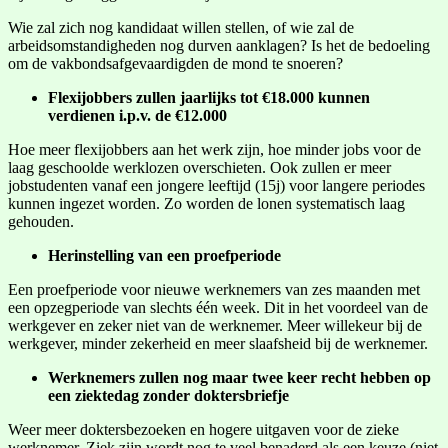
Wie zal zich nog kandidaat willen stellen, of wie zal de
arbeidsomstandigheden nog durven aanklagen? Is het de bedoeling
om de vakbondsafgevaardigden de mond te snoeren?
Flexijobbers zullen jaarlijks tot €18.000 kunnen
verdienen i.p.v. de €12.000
Hoe meer flexijobbers aan het werk zijn, hoe minder jobs voor de
laag geschoolde werklozen overschieten. Ook zullen er meer
jobstudenten vanaf een jongere leeftijd (15j) voor langere periodes
kunnen ingezet worden. Zo worden de lonen systematisch laag
gehouden.
Herinstelling van een proefperiode
Een proefperiode voor nieuwe werknemers van zes maanden met
een opzegperiode van slechts één week. Dit in het voordeel van de
werkgever en zeker niet van de werknemer. Meer willekeur bij de
werkgever, minder zekerheid en meer slaafsheid bij de werknemer.
Werknemers zullen nog maar twee keer recht hebben op
een ziektedag zonder doktersbriefje
Weer meer doktersbezoeken en hogere uitgaven voor de zieke
werknemer. Ziek zijn wordt nog te veel benaderd als een keuze (niet