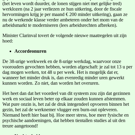
(het leven wordt duurder, de lonen stijgen niet met gelijke tred)
werklozen (na 2 jaar verliezen ze hun uitkering, door de fiscale
hervormingen krijg je per maand € 200 minder uitkering), gaan ze
nu de werkende klasse verder ambeteren onder het mom van de
arbeidsmarkt te moderniseren (lees arbeidsrechten afbreken).
Minister Clarinval tovert de volgende nieuwe maatregelen uit zijn
hoed:
Accordeonuren
De 38-urige werkweek en de 8-urige werkdag, waarvoor onze
voorouders gevochten hebben, worden afgeschaft: je zal tot 13 u per
dag mogen werken, tot 48 u per week. Het is mogelijk dat er,
wanneer het minder druk is, dan evenredig minder uren gewerkt
kunnen worden. Zo niet, dan worden het overuren.
Het heet dan dat het voordeel van dit systeem zou zijn dat gezinnen
werk en sociaal leven beter op elkaar zouden kunnen afstemmen.
Wat pure onzin is, het zal de druk integendeel opvoeren binnen het
gezin, het zal de werknemer vlugger een burn-out opleveren.
Niemand heeft hier baat bij. Hoe meer stress, hoe meer fysische en
psychische aandoeningen, dat hebben tientallen studies al uit den
treure aangetoond!