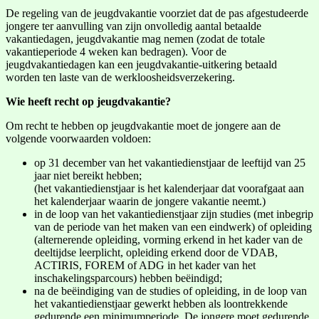
De regeling van de jeugdvakantie voorziet dat de pas afgestudeerde
jongere ter aanvulling van zijn onvolledig aantal betaalde
vakantiedagen, jeugdvakantie mag nemen (zodat de totale
vakantieperiode 4 weken kan bedragen). Voor de
jeugdvakantiedagen kan een jeugdvakantie-uitkering betaald
worden ten laste van de werkloosheidsverzekering.
Wie heeft recht op jeugdvakantie?
Om recht te hebben op jeugdvakantie moet de jongere aan de
volgende voorwaarden voldoen:
op 31 december van het vakantiedienstjaar de leeftijd van 25
jaar niet bereikt hebben;
(het vakantiedienstjaar is het kalenderjaar dat voorafgaat aan
het kalenderjaar waarin de jongere vakantie neemt.)
in de loop van het vakantiedienstjaar zijn studies (met inbegrip
van de periode van het maken van een eindwerk) of opleiding
(alternerende opleiding, vorming erkend in het kader van de
deeltijdse leerplicht, opleiding erkend door de VDAB,
ACTIRIS, FOREM of ADG in het kader van het
inschakelingsparcours) hebben beëindigd;
na de beëindiging van de studies of opleiding, in de loop van
het vakantiedienstjaar gewerkt hebben als loontrekkende
gedurende een minimumperiode. De jongere moet gedurende