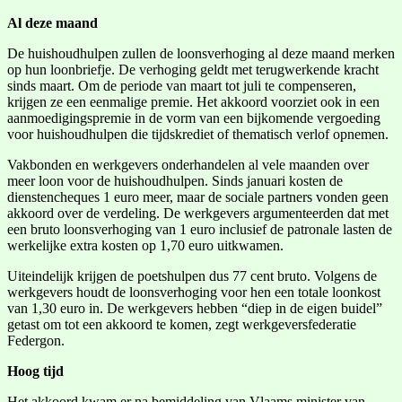
Al deze maand
De huishoudhulpen zullen de loonsverhoging al deze maand merken
op hun loonbriefje. De verhoging geldt met terugwerkende kracht
sinds maart. Om de periode van maart tot juli te compenseren,
krijgen ze een eenmalige premie. Het akkoord voorziet ook in een
aanmoedigingspremie in de vorm van een bijkomende vergoeding
voor huishoudhulpen die tijdskrediet of thematisch verlof opnemen.
Vakbonden en werkgevers onderhandelen al vele maanden over
meer loon voor de huishoudhulpen. Sinds januari kosten de
dienstencheques 1 euro meer, maar de sociale partners vonden geen
akkoord over de verdeling. De werkgevers argumenteerden dat met
een bruto loonsverhoging van 1 euro inclusief de patronale lasten de
werkelijke extra kosten op 1,70 euro uitkwamen.
Uiteindelijk krijgen de poetshulpen dus 77 cent bruto. Volgens de
werkgevers houdt de loonsverhoging voor hen een totale loonkost
van 1,30 euro in. De werkgevers hebben “diep in de eigen buidel”
getast om tot een akkoord te komen, zegt werkgeversfederatie
Federgon.
Hoog tijd
Het akkoord kwam er na bemiddeling van Vlaams minister van