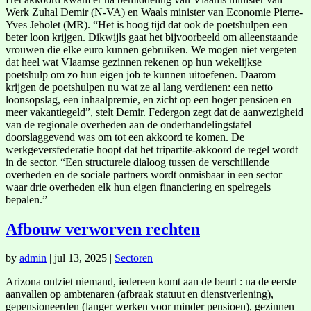
Werk Zuhal Demir (N-VA) en Waals minister van Economie Pierre-
Yves Jeholet (MR). “Het is hoog tijd dat ook de poetshulpen een
beter loon krijgen. Dikwijls gaat het bijvoorbeeld om alleenstaande
vrouwen die elke euro kunnen gebruiken. We mogen niet vergeten
dat heel wat Vlaamse gezinnen rekenen op hun wekelijkse
poetshulp om zo hun eigen job te kunnen uitoefenen. Daarom
krijgen de poetshulpen nu wat ze al lang verdienen: een netto
loonsopslag, een inhaalpremie, en zicht op een hoger pensioen en
meer vakantiegeld”, stelt Demir. Federgon zegt dat de aanwezigheid
van de regionale overheden aan de onderhandelingstafel
doorslaggevend was om tot een akkoord te komen. De
werkgeversfederatie hoopt dat het tripartite-akkoord de regel wordt
in de sector. “Een structurele dialoog tussen de verschillende
overheden en de sociale partners wordt onmisbaar in een sector
waar drie overheden elk hun eigen financiering en spelregels
bepalen.”
Afbouw verworven rechten
by
admin
|
jul 13, 2025
|
Sectoren
Arizona ontziet niemand, iedereen komt aan de beurt : na de eerste
aanvallen op ambtenaren (afbraak statuut en dienstverlening),
gepensioneerden (langer werken voor minder pensioen), gezinnen