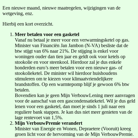
Een nieuwe maand, nieuwe maatregelen, wijzigingen van de
wetgeving, enz.
Hierbij een kort overzicht.
Meer betalen voor een gasketel
Vanaf nu betaal je meer voor een verwarmingsketel op gas.
Minister van Financiën Jan Jambon (N-VA) besliste dat de
btw stijgt van 6% naar 21%. De stijging is enkel voor
woningen ouder dan tien jaar en geldt ook voor ketels op
stookolie en voor steenkool. Hierdoor zal je dus enkele
honderden euro’s meer betalen voor een nieuwe gas- of
stookolieketel. De minister wil hierdoor huishoudens
stimuleren om te kiezen voor klimaatvriendelijkere
brandstoffen. Op een warmtepomp blijf je gewoon 6% btw
betalen.
Bovendien kan je geen Mijn VerbouwLening meer aanvragen
voor de aanschaf van een gascondensatieketel. Wil je dus geld
lenen voor een gasketel, dan moet je sinds 1 juli naar een
reguliere bank stappen. Je kan dus niet meer genieten van de
lage rentevoet van 1,5%.
Mijn VerbouwPremie verandert
Minister van Energie en Wonen, Depraetere (Vooruit) kreeg
groen licht voor de hervorming van de Mijn VerbouwPremie.