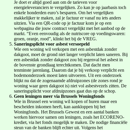
Je doet er altijd goed aan om de tarieven voor
energieleveranciers te vergelijken. Zo kan je op jaarbasis toch
enkele honderden euro’s besparen. Om het vergelijken
makkelijker te maken, zal je factuur er vanaf nu iets anders
uitzien. Via een QR-code op je factuur kom je op een
webpagina die jouw contract vergelijkt met het aanbod op de
markt. “Even eenvoudig als de nutriscore op voedingswaren:
groen, oranje, rood”, klinkt het bij de VREG.
Saneringsplicht voor asbest versoepeld
Wie een woning wil verkopen met een asbestdak zonder
dakgoot, moet de grond niet langer verplicht laten saneren. Bij
een asbestdak zonder dakgoot zou bij regenval het asbest in
de bovenste grondlaag terechtkomen. Dat dacht men
tenminste jarenlang. Daarom dat je bij verkoop verplicht een
bodemonderzoek moest laten uitvoeren. Uit een onderzoek
blijkt nu dat de zogenaamde afdruipzones (de zones rond je
woning waar geen dakgoot is) niet vol asbestvezels zitten. De
saneringsplicht voor afdruipzones gaat dus op de schop.
Geen leningen meer via Brussels Woningfonds
Wie in Brussel een woning wil kopen of huren maar een
bescheiden inkomen heeft, kan aankloppen bij het
Woningfonds. Het Brussels Gewest en een aantal banken
werken hiervoor samen om leningen, zoals het ECORENO-
krediet, via het fonds mogelijk te maken. De nodige financiële
steun van de banken blijft echter uit. Volgens het