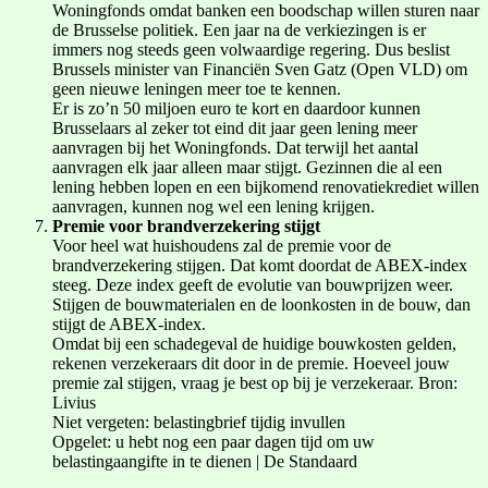
Woningfonds omdat banken een boodschap willen sturen naar
de Brusselse politiek. Een jaar na de verkiezingen is er
immers nog steeds geen volwaardige regering. Dus beslist
Brussels minister van Financiën Sven Gatz (Open VLD) om
geen nieuwe leningen meer toe te kennen.
Er is zo’n 50 miljoen euro te kort en daardoor kunnen
Brusselaars al zeker tot eind dit jaar geen lening meer
aanvragen bij het Woningfonds. Dat terwijl het aantal
aanvragen elk jaar alleen maar stijgt. Gezinnen die al een
lening hebben lopen en een bijkomend renovatiekrediet willen
aanvragen, kunnen nog wel een lening krijgen.
Premie voor brandverzekering stijgt
Voor heel wat huishoudens zal de premie voor de
brandverzekering stijgen. Dat komt doordat de ABEX-index
steeg. Deze index geeft de evolutie van bouwprijzen weer.
Stijgen de bouwmaterialen en de loonkosten in de bouw, dan
stijgt de ABEX-index.
Omdat bij een schadegeval de huidige bouwkosten gelden,
rekenen verzekeraars dit door in de premie. Hoeveel jouw
premie zal stijgen, vraag je best op bij je verzekeraar. Bron:
Livius
Niet vergeten: belastingbrief tijdig invullen
Opgelet: u hebt nog een paar dagen tijd om uw
belastingaangifte in te dienen | De Standaard