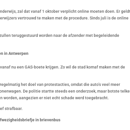
derwijs, zal dat vanaf 1 oktober verplicht online moeten doen. Er geld
wijzers vertrouwd te maken met de procedure. Sinds juli is de online
 zullen teruggestuurd worden naar de afzender met begeleidende
en in Antwerpen
 vanaf nu een GAS-boete krijgen. Zo wil de stad komaf maken met de
egelmatig het doel van protestacties, omdat die auto’s veel meer
onenwagen. De politie startte steeds een onderzoek, maar botste telk
en worden, aangezien er niet echt schade werd toegebracht.
ef strafbaar.
fwezigheidsbriefje in brievenbus