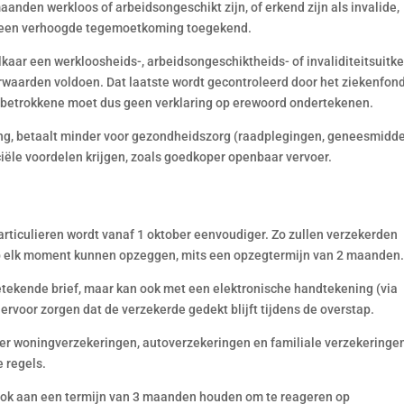
nden werkloos of arbeidsongeschikt zijn, of erkend zijn als invalide,
op een verhoogde tegemoetkoming toegekend.
aar een werkloosheids-, arbeidsongeschiktheids- of invaliditeitsuitke
aarden voldoen. Dat laatste wordt gecontroleerd door het ziekenfond
e betrokkene moet dus geen verklaring op erewoord ondertekenen.
g, betaalt minder voor gezondheidszorg (raadplegingen, geneesmidde
ciële voordelen krijgen, zoals goedkoper openbaar vervoer.
rticulieren wordt vanaf 1 oktober eenvoudiger. Zo zullen verzekerden
op elk moment kunnen opzeggen, mits een opzegtermijn van 2 maanden
etekende brief, maar kan ook met een elektronische handtekening (via
ervoor zorgen dat de verzekerde gedekt blijft tijdens de overstap.
er woningverzekeringen, autoverzekeringen en familiale verzekeringe
 regels.
ook aan een termijn van 3 maanden houden om te reageren op