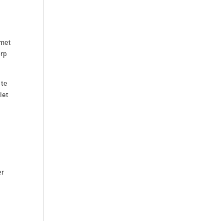
 met
erp
 te
iet
er