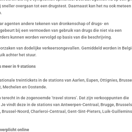
 sneller overgaan tot een drugstest. Daarnaast kan het nu ook meteen 
n.
waar agenten andere tekenen van dronkenschap of drugs- en
ebeurt bij een vermoeden van gebruik van drugs die niet via een
ders kunnen worden vervolgd op basis van die beschrijving.
 oorzaken van dodelijke verkeersongevallen. Gemiddeld worden in Belg
ik achter het stuur.
 meer in 9 stations
ionale treintickets in de stations van Aarlen, Eupen, Ottignies, Brusse
t, Mechelen en Oostende.
n terecht in de zogenoemde ’travel stores’. Dat zijn verkooppunten die
n. Je vindt deze in de stations van Antwerpen-Centraal, Brugge, Brussel
 Brussel-Noord, Charleroi-Centraal, Gent-Sint-Pieters, Luik-Guillemins
erplicht online