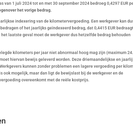
as van 1 juli 2024 tot en met 30 september 2024 bedroeg 0,4297 EUR p
tegenover het vorige bedrag.
jaarlijkse indexering van de kilometervergoeding. Een werkgever kan du
bedragen of het jaarlijks geïndexeerd bedrag, dat 0,4415 EUR bedraag
 In het laatste geval moet de werkgever dus hetzelfde bedrag behouden
elegde kilometers per jaar niet abnormaal hoog mag zijn (maximum 24
t, moet hiervan bewijs geleverd worden. Deze driemaandelijkse en jaarli
erkgevers kunnen zonder problemen een lagere vergoeding per kilo
 ook mogelijk, maar dan ligt de bewijslast bij de werkgever en de
vergoeding overeenkomt met de reële kostprijs.
en