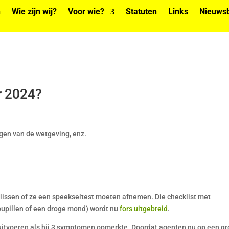
n
Wie zijn wij?
Voor wie?
Statuten
Links
Nieuwsb
r 2024?
gen van de wetgeving, enz.
slissen of ze een speekseltest moeten afnemen. Die checklist met
upillen of een droge mond) wordt nu
fors uitgebreid
.
itvoeren als hij 3 symptomen opmerkte. Doordat agenten nu op een gr