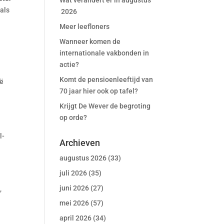
Wat verandert er in augustus
als
2026
Meer leefloners
Wanneer komen de
internationale vakbonden in
actie?
Komt de pensioenleeftijd van
ië
70 jaar hier ook op tafel?
Krijgt De Wever de begroting
op orde?
l-
Archieven
augustus 2026
(33)
juli 2026
(35)
s
juni 2026
(27)
,
mei 2026
(57)
april 2026
(34)