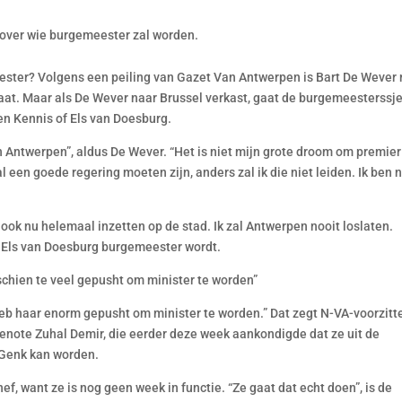
 over wie burgemeester zal worden.
ester? Volgens een peiling van Gazet Van Antwerpen is Bart De Wever
at. Maar als De Wever naar Brussel verkast, gaat de burgemeesterssj
n Kennis of Els van Doesburg.
Antwerpen”, aldus De Wever. “Het is niet mijn grote droom om premier
zal een goede regering moeten zijn, anders zal ik die niet leiden. Ik ben n
ook nu helemaal inzetten op de stad. Ik zal Antwerpen nooit loslaten.
 Els van Doesburg burgemeester wordt.
schien te veel gepusht om minister te worden”
 heb haar enorm gepusht om minister te worden.” Dat zegt N-VA-voorzitt
genote Zuhal Demir, die eerder deze week aankondigde dat ze uit de
 Genk kan worden.
f, want ze is nog geen week in functie. “Ze gaat dat echt doen”, is de