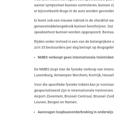
aantal symptomen kunnen controleren, kunnen zij
er bijvoorbeeld drugs in de auto worden gevonde
Er komt ook een nieuwe rubriek in de checklist 
geneesmiddelengebruik kunnen beschrijven. Dat g
speekseltest kunnen worden opgespoord. Bestuur
Rijden onder invloed is een van de belangrijkste
zo’n 33 bestuurders per dag betrapt op drugsgebru
NMBS verkoopt geen internationale treintickets
De NMBS stopt met de fysieke verkoop van internat
Luxemburg, Antwerpen-Berchem, Kortrijk, Hassel
Voor die specifieke fysieke tickets kan je voortaa
gespecialiseerd zijn in internationale treinreize
Airport-Zaventem, Brussel-Centraal, Brussel-Zuid,
Leuven, Bergen en Namen.
Aanvragen loopbaanonderbreking in onderwijs v