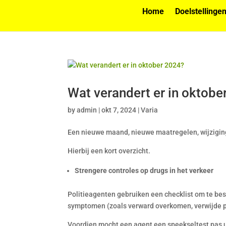
Home
Doelstellinge
Wat verandert er in oktobe
by
admin
|
okt 7, 2024
|
Varia
Een nieuwe maand, nieuwe maatregelen, wijzigin
Hierbij een kort overzicht.
Strengere controles op drugs in het verkeer
Politieagenten gebruiken een checklist om te be
symptomen (zoals verward overkomen, verwijde p
Voordien mocht een agent een speekseltest pas u