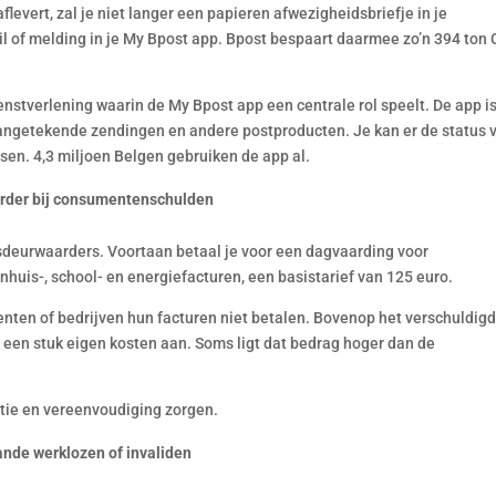
flevert, zal je niet langer een papieren afwezigheidsbriefje in je
il of melding in je My Bpost app. Bpost bespaart daarmee zo’n 394 ton
ienstverlening waarin de My Bpost app een centrale rol speelt. De app i
aangetekende zendingen en andere postproducten. Je kan er de status 
sen. 4,3 miljoen Belgen gebruiken de app al.
arder bij consumentenschulden
tsdeurwaarders. Voortaan betaal je voor een dagvaarding voor
huis-, school- en energiefacturen, een basistarief van 125 euro.
ten of bedrijven hun facturen niet betalen. Bovenop het verschuldig
 een stuk eigen kosten aan. Soms ligt dat bedrag hoger dan de
tie en vereenvoudiging zorgen.
nde werklozen of invaliden