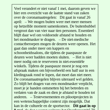
Veel verandert er niet vanaf 1 mei, daarom geven we
hier een overzicht van de laatste stand van zaken
over de coronamaatregelen: Dit gaat in vanaf 26
april: – We mogen buiten weer met meer mensen
op hetzelfde moment samenkomen. De buitenbubbel
vergroot dan van vier naar tien personen. Essentieel
blijft daar wel om voldoende afstand te houden en
het mondmasker te dragen. – De niet-medische
contactberoepen mogen de deuren weer openen. Het
gaat dan onder meer om kappers en
schoonheidssalons, die tijdens de paaspauze de
deuren weer hadden moeten sluiten. – Het is niet
meer nodig om te reserveren in niet-essentiële
winkels. Tijdens de paaspauze moest je nog een
afspraak maken om bijvoorbeeld een half uur in een
kledingzaak rond te lopen, dat moet dan niet meer.
De coronamaatregelen blijven uiteraard wel gelden.
Zo blijft het dragen van een mondmasker verplicht,
moet je je handen ontsmetten bij het betreden en
verlaten van de zaak en dien je afstand te houden tot
anderen. – Testevenementen en pilootprojecten in
een wetenschappelijke context zijn mogelijk. Dat
kan in de culturele en de sportsector.
Dit gaat in op