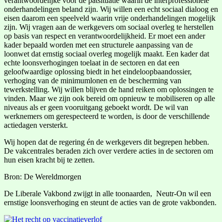
verantwoordelijke voor de patsituatie waarin de interprofessionele
onderhandelingen beland zijn. Wij willen een echt sociaal dialoog en
eisen daarom een speelveld waarin vrije onderhandelingen mogelijk
zijn. Wij vragen aan de werkgevers om sociaal overleg te herstellen
op basis van respect en verantwoordelijkheid. Er moet een ander
kader bepaald worden met een structurele aanpassing van de
loonwet dat ernstig sociaal overleg mogelijk maakt. Een kader dat
echte loonsverhogingen toelaat in de sectoren en dat een
geloofwaardige oplossing biedt in het eindeloopbaandossier,
verhoging van de minimumlonen en de bescherming van
tewerkstelling. Wij willen blijven de hand reiken om oplossingen te
vinden. Maar we zijn ook bereid om opnieuw te mobiliseren op alle
niveaus als er geen vooruitgang geboekt wordt. De wil van
werknemers om gerespecteerd te worden, is door de verschillende
actiedagen versterkt.
Wij hopen dat de regering én de werkgevers dit begrepen hebben.
De vakcentrales beraden zich over verdere acties in de sectoren om
hun eisen kracht bij te zetten.
Bron: De Wereldmorgen
De Liberale Vakbond zwijgt in alle toonaarden, Neutr-On wil een
ernstige loonsverhoging en steunt de acties van de grote vakbonden.