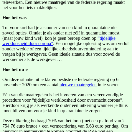
telewerken. Een nieuwe maatregel van de federale regering maakt
het voor hen iets makkelijker.
Hoe het was
Tot voor kort had je als ouder van een kind in quarantaine niet
zoveel opties. Omdat je als ouder niet zélf in quarantaine moest
(maar jouw kind wel), kon je geen beroep doen op
“tijdelijke
werkloosheid door corona”
. Een mogelijke oplossing was om verlof
zonder wedde of een tijdelijke arbeidsduurvermindering aan te
vragen bij je werkgever. Geen ideale situatie dus voor zowel de
werknemer als de werkgever …
Hoe het nu is
Om deze situatie uit te klaren besliste de federale regering op 6
november 2020 om een aantal
nieuwe maatregelen
in te voeren.
Eén van die maatregelen is het invoeren van een vereenvoudigde
procedure voor “tijdelijke werkloosheid door overmacht corona”.
Hierdoor krijg je als werkende ouder een uitkering wanneer je thuis
moet blijven om voor je kind in quarantaine te zorgen.
Deze uitkering bedraagt 70% van het loon (met een plafond van 2
754,76 euro bruto) + een vermeerdering van 5,63 euro per dag. Om
hiervoor in aanmerking te komen, voorziet de RVA wel een