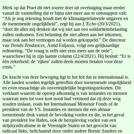
Merk op dat Praet dit niet zozeer doet uit overtuiging maar eerder
vanuit de vaststelling dat er bijna niet meer aan te ontsnappen valt:
“Als je nog rekening houdt met de klimaatgerelateerde uitgaven en
de toenemende ongelijkheid”, zegt hij aan
L’Echo
(20/3/2021),
“doet dit alles mij denken dat wij niet aan een solidariteitsbelasting
zullen ontkomen. Een belasting die niet alleen aan het inkomen,
maar ook aan het vermogen zal worden gekoppeld.” De directeur
van
Trends-Tendances,
Amid Faljaoui, volgt een gelijkaardige
redenering. “De vraag is zelfs niet eens meer aan de orde”,
waarschuwt hij in zijn laatste column (22/4/2021). Hij besluit: “Er is
één zekerheid: de ‘rijken’ zullen deels moeten betalen voor deze
crisis.”
De kracht van deze beweging ligt in het feit dat ze internationaal is.
Alle landen worden tegelijk getroffen door toenemende ongelijkheid
en even reusachtige als onvermijdelijke begrotingstekorten. Dit
verklaart waarom de oproep afkomstig is van instanties en mensen
waarvan men tot voor kort nooit had vermoed dat zij deze weg
zouden inslaan, zoals het Internationaal Monetair Fonds of de
president van de VS. Instanties en mensen die een almaar
toenemende druk vanuit de bevolking voelen en die, in het geval
van president Joe Biden, ook de heropleving voelen van een
strijdsyndicalisme in de Verenigde Staten en het gewicht van
radicaal links, belichaamd door onder andere Bernie Sanders en