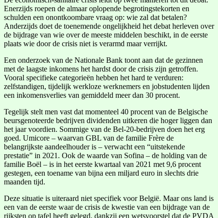
Enerzijds roepen de almaar oplopende begrotingstekorten en
schulden een onontkoombare vraag op: wie zal dat betalen?
Anderzijds doet de toenemende ongelijkheid het debat herleven over
de bijdrage van wie over de meeste middelen beschikt, in de eerste
plaats wie door de crisis niet is verarmd maar verrijkt.
Een onderzoek van de Nationale Bank toont aan dat de gezinnen
met de laagste inkomens het hardst door de crisis zijn getroffen.
Vooral specifieke categorieën hebben het hard te verduren:
zelfstandigen, tijdelijk werkloze werknemers en jobstudenten lijden
een inkomensverlies van gemiddeld meer dan 30 procent.
Tegelijk stelt men vast dat momenteel 40 procent van de Belgische
beursgenoteerde bedrijven dividenden uitkeren die hoger liggen dan
het jaar voordien. Sommige van de Bel-20-bedrijven doen het erg
goed. Umicore – waarvan GBL van de familie Frère de
belangrijkste aandeelhouder is – verwacht een “uitstekende
prestatie” in 2021. Ook de waarde van Sofina – de holding van de
familie Boël – is in het eerste kwartaal van 2021 met 9,6 procent
gestegen, een toename van bijna een miljard euro in slechts drie
maanden tijd.
Deze situatie is uiteraard niet specifiek voor België. Maar ons land is
een van de eerste waar de crisis de kwestie van een bijdrage van de
rijksten op tafel heeft gelegd, dankzij een wetsvoorstel dat de PVDA