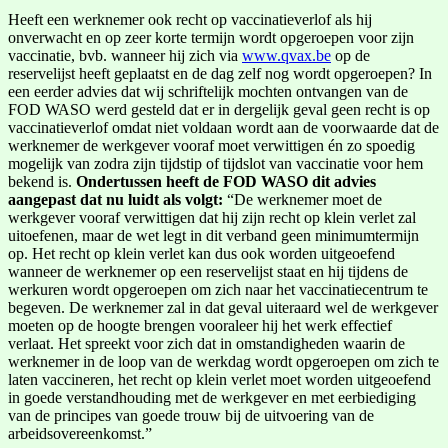
Heeft een werknemer ook recht op vaccinatieverlof als hij
onverwacht en op zeer korte termijn wordt opgeroepen voor zijn
vaccinatie, bvb. wanneer hij zich via
www.qvax.be
op de
reservelijst heeft geplaatst en de dag zelf nog wordt opgeroepen? In
een eerder advies dat wij schriftelijk mochten ontvangen van de
FOD WASO werd gesteld dat er in dergelijk geval geen recht is op
vaccinatieverlof omdat niet voldaan wordt aan de voorwaarde dat de
werknemer de werkgever vooraf moet verwittigen én zo spoedig
mogelijk van zodra zijn tijdstip of tijdslot van vaccinatie voor hem
bekend is.
Ondertussen heeft de FOD WASO dit advies
aangepast dat nu luidt als volgt:
“De werknemer moet de
werkgever vooraf verwittigen dat hij zijn recht op klein verlet zal
uitoefenen, maar de wet legt in dit verband geen minimumtermijn
op. Het recht op klein verlet kan dus ook worden uitgeoefend
wanneer de werknemer op een reservelijst staat en hij tijdens de
werkuren wordt opgeroepen om zich naar het vaccinatiecentrum te
begeven. De werknemer zal in dat geval uiteraard wel de werkgever
moeten op de hoogte brengen vooraleer hij het werk effectief
verlaat. Het spreekt voor zich dat in omstandigheden waarin de
werknemer in de loop van de werkdag wordt opgeroepen om zich te
laten vaccineren, het recht op klein verlet moet worden uitgeoefend
in goede verstandhouding met de werkgever en met eerbiediging
van de principes van goede trouw bij de uitvoering van de
arbeidsovereenkomst.”