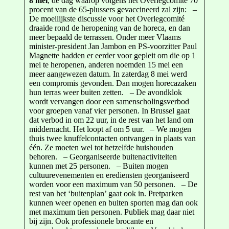
8 mei
, de dag waarop volgens het Overlegcomité 70
procent van de 65-plussers gevaccineerd zal zijn: –
De moeilijkste discussie voor het Overlegcomité
draaide rond de heropening van de horeca, en dan
meer bepaald de terrassen. Onder meer Vlaams
minister-president Jan Jambon en PS-voorzitter Paul
Magnette hadden er eerder voor gepleit om die op 1
mei te heropenen, anderen noemden 15 mei een
meer aangewezen datum. In zaterdag 8 mei werd
een compromis gevonden. Dan mogen horecazaken
hun terras weer buiten zetten. – De avondklok
wordt vervangen door een samenscholingsverbod
voor groepen vanaf vier personen. In Brussel gaat
dat verbod in om 22 uur, in de rest van het land om
middernacht. Het loopt af om 5 uur. – We mogen
thuis twee knuffelcontacten ontvangen in plaats van
één. Ze moeten wel tot hetzelfde huishouden
behoren. – Georganiseerde buitenactiviteiten
kunnen met 25 personen. – Buiten mogen
cultuurevenementen en erediensten georganiseerd
worden voor een maximum van 50 personen. – De
rest van het ‘buitenplan’ gaat ook in. Pretparken
kunnen weer openen en buiten sporten mag dan ook
met maximum tien personen. Publiek mag daar niet
bij zijn. Ook professionele brocante en