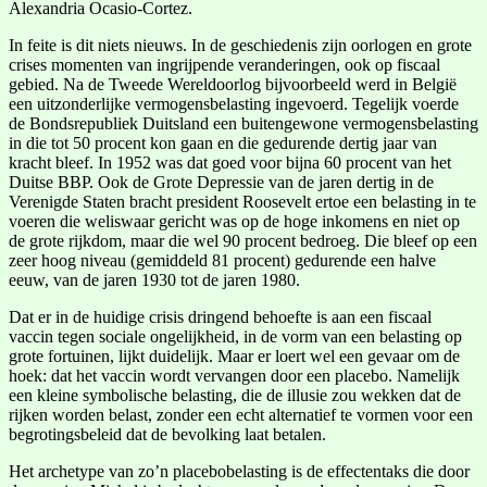
Alexandria Ocasio-Cortez.
In feite is dit niets nieuws. In de geschiedenis zijn oorlogen en grote
crises momenten van ingrijpende veranderingen, ook op fiscaal
gebied. Na de Tweede Wereldoorlog bijvoorbeeld werd in België
een uitzonderlijke vermogensbelasting ingevoerd. Tegelijk voerde
de Bondsrepubliek Duitsland een buitengewone vermogensbelasting
in die tot 50 procent kon gaan en die gedurende dertig jaar van
kracht bleef. In 1952 was dat goed voor bijna 60 procent van het
Duitse BBP. Ook de Grote Depressie van de jaren dertig in de
Verenigde Staten bracht president Roosevelt ertoe een belasting in te
voeren die weliswaar gericht was op de hoge inkomens en niet op
de grote rijkdom, maar die wel 90 procent bedroeg. Die bleef op een
zeer hoog niveau (gemiddeld 81 procent) gedurende een halve
eeuw, van de jaren 1930 tot de jaren 1980.
Dat er in de huidige crisis dringend behoefte is aan een fiscaal
vaccin tegen sociale ongelijkheid, in de vorm van een belasting op
grote fortuinen, lijkt duidelijk. Maar er loert wel een gevaar om de
hoek: dat het vaccin wordt vervangen door een placebo. Namelijk
een kleine symbolische belasting, die de illusie zou wekken dat de
rijken worden belast, zonder een echt alternatief te vormen voor een
begrotingsbeleid dat de bevolking laat betalen.
Het archetype van zo’n placebobelasting is de effectentaks die door