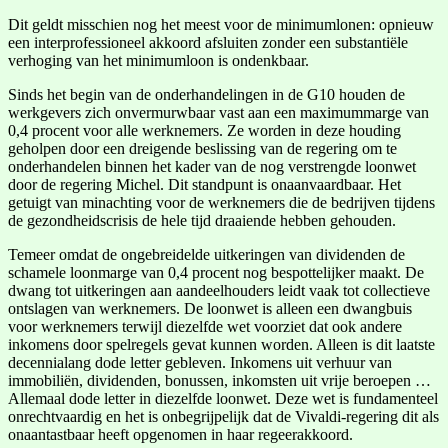
Dit geldt misschien nog het meest voor de minimumlonen: opnieuw
een interprofessioneel akkoord afsluiten zonder een substantiële
verhoging van het minimumloon is ondenkbaar.
Sinds het begin van de onderhandelingen in de G10 houden de
werkgevers zich onvermurwbaar vast aan een maximummarge van
0,4 procent voor alle werknemers. Ze worden in deze houding
geholpen door een dreigende beslissing van de regering om te
onderhandelen binnen het kader van de nog verstrengde loonwet
door de regering Michel. Dit standpunt is onaanvaardbaar. Het
getuigt van minachting voor de werknemers die de bedrijven tijdens
de gezondheidscrisis de hele tijd draaiende hebben gehouden.
Temeer omdat de ongebreidelde uitkeringen van dividenden de
schamele loonmarge van 0,4 procent nog bespottelijker maakt. De
dwang tot uitkeringen aan aandeelhouders leidt vaak tot collectieve
ontslagen van werknemers. De loonwet is alleen een dwangbuis
voor werknemers terwijl diezelfde wet voorziet dat ook andere
inkomens door spelregels gevat kunnen worden. Alleen is dit laatste
decennialang dode letter gebleven. Inkomens uit verhuur van
immobiliën, dividenden, bonussen, inkomsten uit vrije beroepen …
Allemaal dode letter in diezelfde loonwet. Deze wet is fundamenteel
onrechtvaardig en het is onbegrijpelijk dat de Vivaldi-regering dit als
onaantastbaar heeft opgenomen in haar regeerakkoord.