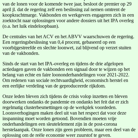
van de lonen voor de komende twee jaar, besloot de premier op 29
april jl. dat de regering zelf een beslissing zal nemen omtrent de
koopkrachtmarge. Vakbonden en werkgevers engageren zich in een
zoektocht naar oplossingen voor andere dossiers uit het IPA overleg
(o.a. het luik eindeloopbaan).
De centrales van het ACV en het ABVV waarschuwen de regering.
Een regeringsbeslissing van 0,4 procent, gebaseerd op een
voorbijgestreefde en slechte loonwet, zal blijvend op verzet stuiten
van de vakbonden.
Sinds de start van het IPA-overleg en tijdens de drie afgelopen
actiedagen gaven de vakbonden een signaal door te wijzen op het
belang van echte en faire loononderhandelingen voor 2021-2022.
Om redenen van sociale rechtvaardigheid, economisch herstel en
een eerlijke verdeling van de geproduceerde rijkdom.
Onze leden bleven zich tijdens de crisis volop inzetten en bleven
doorwerken ondanks de pandemie en ondanks het feit dat er zich
regelmatig clusterbesmettingen op de werkplek voordeden.
Loonsverhogingen maken deel uit van het respect dat voor deze
inspanning moet worden getoond. Bovendien moeten vrije
onderhandelingen een sleutelelement zijn in de post-corona
herstelaanpak. Onze lonen zijn geen probleem, maar een deel van de
oplossing om de reële economie weer zuurstof te geven.