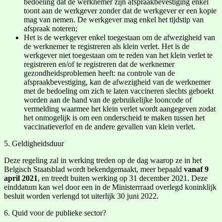
bedoeling dat de werknemer zijn afspraakbevestiging enkel
toont aan de werkgever zonder dat de werkgever er een kopie
mag van nemen. De werkgever mag enkel het tijdstip van
afspraak noteren;
Het is de werkgever enkel toegestaan om de afwezigheid van
de werknemer te registreren als klein verlet. Het is de
werkgever niet toegestaan om te reden van het klein verlet te
registreren en/of te registreren dat de werknemer
gezondheidsproblemen heeft: na controle van de
afspraakbevestiging, kan de afwezigheid van de werknemer
met de bedoeling om zich te laten vaccineren slechts geboekt
worden aan de hand van de gebruikelijke looncode of
vermelding waarmee het klein verlet wordt aangegeven zodat
het onmogelijk is om een onderscheid te maken tussen het
vaccinatieverlof en de andere gevallen van klein verlet.
5. Geldigheidsduur
Deze regeling zal in werking treden op de dag waarop ze in het
Belgisch Staatsblad wordt bekendgemaakt, meer bepaald
vanaf 9
april 2021
, en treedt buiten werking op 31 december 2021. Deze
einddatum kan wel door een in de Ministerrraad overlegd koninklijk
besluit worden verlengd tot uiterlijk 30 juni 2022.
6. Quid voor de publieke sector?