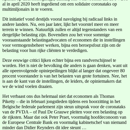
al in april 2020 heeft ingediend om een solidaire coronataks op
multimiljonairs in te voeren.
Dit initiatief vond destijds vooral navolging bij radicaal links in
andere landen. Nu, een jaar later, lijkt het voorstel meer en meer
terrein te winnen. Natuurlijk zullen er altijd tegenstanders van een
dergelijke belasting zijn. Bovendien zou het voor sommige
vooraanstaande belastingadvocaten of economen die in instellingen
voor vermogensbeheer werken, bijna een beroepsfout zijn om de
belasting voor hun rijke cliënten te verdedigen.
Deze eeuwige critici lijken echter bijna een randverschijnsel te
worden. Het is niet de bevolking die anders is gaan denken, want uit
alle opeenvolgende opiniepeilingen blijkt al langer dat ongeveer 80
procent voorstander is van het belasten van grote fortuinen. Nee, het
is aan de kant van de instellingen, de leiders, de opiniemakers dat
we de wind voelen draaien.
Het verbaast ons dus helemaal niet dat economen als Thomas
Piketty – die in februari jongstleden tijdens een hoorzitting in het
Belgische federale parlement zijn steun uitsprak voor de coronataks
van de PVDA – of Paul De Grauwe pleiten voor een belasting op
de rijksten. Maar dat ook Peter Praet, voormalig hoofdeconoom van
de Europese Centrale Bank en voormalig kabinetschef van niemand
minder dan Didier Reynders dit idee steunt …