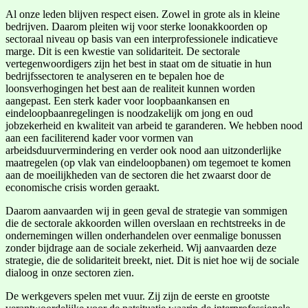
Al onze leden blijven respect eisen. Zowel in grote als in kleine
bedrijven. Daarom pleiten wij voor sterke loonakkoorden op
sectoraal niveau op basis van een interprofessionele indicatieve
marge. Dit is een kwestie van solidariteit. De sectorale
vertegenwoordigers zijn het best in staat om de situatie in hun
bedrijfssectoren te analyseren en te bepalen hoe de
loonsverhogingen het best aan de realiteit kunnen worden
aangepast. Een sterk kader voor loopbaankansen en
eindeloopbaanregelingen is noodzakelijk om jong en oud
jobzekerheid en kwaliteit van arbeid te garanderen. We hebben nood
aan een faciliterend kader voor vormen van
arbeidsduurvermindering en verder ook nood aan uitzonderlijke
maatregelen (op vlak van eindeloopbanen) om tegemoet te komen
aan de moeilijkheden van de sectoren die het zwaarst door de
economische crisis worden geraakt.
Daarom aanvaarden wij in geen geval de strategie van sommigen
die de sectorale akkoorden willen overslaan en rechtstreeks in de
ondernemingen willen onderhandelen over eenmalige bonussen
zonder bijdrage aan de sociale zekerheid. Wij aanvaarden deze
strategie, die de solidariteit breekt, niet. Dit is niet hoe wij de sociale
dialoog in onze sectoren zien.
De werkgevers spelen met vuur. Zij zijn de eerste en grootste