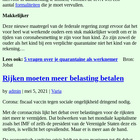
aantal
formaliteiten
die je moet vervullen.
Makkelijker
Deze nieuwe maatregel van de federale regering zorgt ervoor dat het
voor heel wat werkende ouders een stuk makkelijker wordt om er in
tijden van coronabesmetting te zijn voor hun kind. Zo zijn zowel de
ouder als het kind bij een verplichte quarantaine niet het kind van de
rekening…
Lees ook:
5 vragen over je quarantaine als werknemer
Bron:
Jobat
Rijken moeten meer belasting betalen
by
admin
|
mei 5, 2021
|
Varia
Corona: fiscaal vaccin tegen sociale ongelijkheid dringend nodig.
Met de coronacrisis lijkt het debat over belastingen voor de rijksten
niet meer te vermijden. Dat bolwerken van het mondiale kapitalisme
zoals het IMF of zelfs de president van de Verenigde Staten deze eis
stellen, is wellicht het opvallendst. Maar er is meer aan de hand.
De economisch-sanitaire crisis leidt op twee manieren tot dit debat.