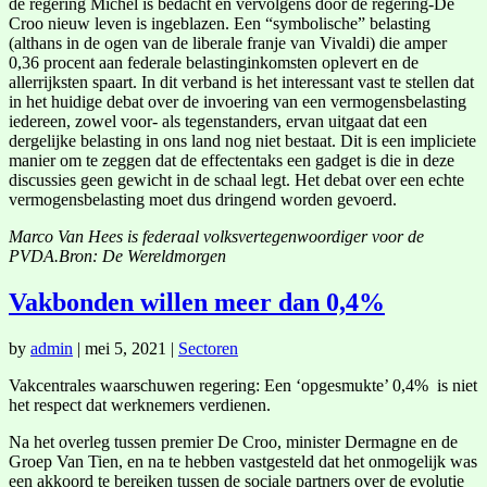
de regering Michel is bedacht en vervolgens door de regering-De
Croo nieuw leven is ingeblazen. Een “symbolische” belasting
(althans in de ogen van de liberale franje van Vivaldi) die amper
0,36 procent aan federale belastinginkomsten oplevert en de
allerrijksten spaart. In dit verband is het interessant vast te stellen dat
in het huidige debat over de invoering van een vermogensbelasting
iedereen, zowel voor- als tegenstanders, ervan uitgaat dat een
dergelijke belasting in ons land nog niet bestaat. Dit is een impliciete
manier om te zeggen dat de effectentaks een gadget is die in deze
discussies geen gewicht in de schaal legt. Het debat over een echte
vermogensbelasting moet dus dringend worden gevoerd.
Marco Van Hees is federaal volksvertegenwoordiger voor de
PVDA.Bron: De Wereldmorgen
Vakbonden willen meer dan 0,4%
by
admin
|
mei 5, 2021
|
Sectoren
Vakcentrales waarschuwen regering: Een ‘opgesmukte’ 0,4% is niet
het respect dat werknemers verdienen.
Na het overleg tussen premier De Croo, minister Dermagne en de
Groep Van Tien, en na te hebben vastgesteld dat het onmogelijk was
een akkoord te bereiken tussen de sociale partners over de evolutie