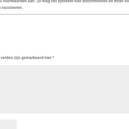
al voorwaarden aan. Zo mag het systeem niet discrimineren en moet oo
n vaccineren.
 velden zijn gemarkeerd met
*