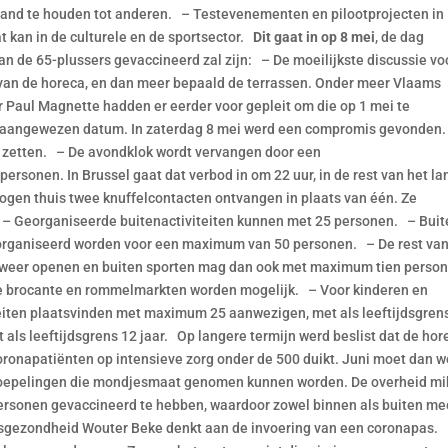
stand te houden tot anderen. – Testevenementen en pilootprojecten in
t kan in de culturele en de sportsector.
Dit gaat in op 8 mei
, de dag
n de 65-plussers gevaccineerd zal zijn: – De moeilijkste discussie vo
van de horeca, en dan meer bepaald de terrassen. Onder meer Vlaams
 Paul Magnette hadden er eerder voor gepleit om die op 1 mei te
aangewezen datum. In zaterdag 8 mei werd een compromis gevonden.
 zetten. – De avondklok wordt vervangen door een
rsonen. In Brussel gaat dat verbod in om 22 uur, in de rest van het la
gen thuis twee knuffelcontacten ontvangen in plaats van één. Ze
 – Georganiseerde buitenactiviteiten kunnen met 25 personen. – Buit
rganiseerd worden voor een maximum van 50 personen. – De rest va
en weer openen en buiten sporten mag dan ook met maximum tien person
ele brocante en rommelmarkten worden mogelijk. – Voor kinderen en
eiten plaatsvinden met maximum 25 aanwezigen, met als leeftijdsgren
als leeftijdsgrens 12 jaar. Op langere termijn werd beslist dat de hor
ronapatiënten op intensieve zorg onder de 500 duikt. Juni moet dan w
soepelingen die mondjesmaat genomen kunnen worden. De overheid mi
personen gevaccineerd te hebben, waardoor zowel binnen als buiten me
sgezondheid Wouter Beke denkt aan de invoering van een coronapas.