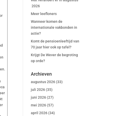
Wat verandert er in augustus
2026
Meer leefloners
or
Wanneer komen de
internationale vakbonden in
actie?
Komt de pensioenleeftijd van
nd
70 jaar hier ook op tafel?
Krijgt De Wever de begroting
en
op orde?
n
en.
Archieven
s
augustus 2026
(33)
eca
juli 2026
(35)
eer
juni 2026
(27)
kt
er
mei 2026
(57)
april 2026
(34)