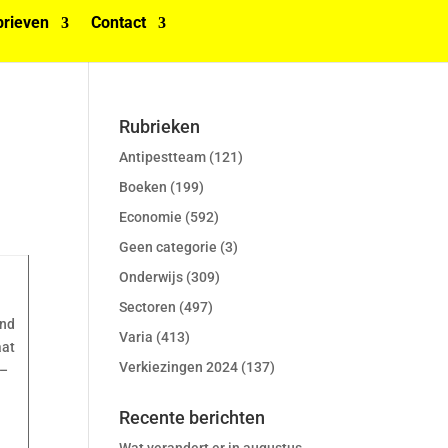
rieven
Contact
Rubrieken
Antipestteam
(121)
Boeken
(199)
Economie
(592)
Geen categorie
(3)
Onderwijs
(309)
Sectoren
(497)
and
Varia
(413)
aat
Verkiezingen 2024
(137)
 –
Recente berichten