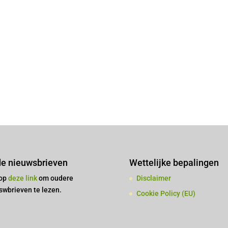
e nieuwsbrieven
Wettelijke bepalingen
 op
deze link
om oudere
Disclaimer
swbrieven te lezen.
Cookie Policy (EU)