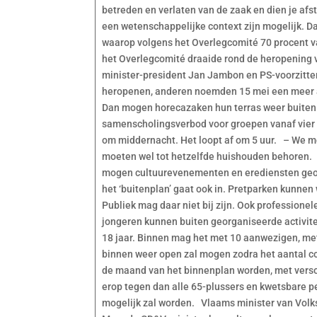
betreden en verlaten van de zaak en dien je af
een wetenschappelijke context zijn mogelijk. Da
waarop volgens het Overlegcomité 70 procent va
het Overlegcomité draaide rond de heropening 
minister-president Jan Jambon en PS-voorzitter
heropenen, anderen noemden 15 mei een meer 
Dan mogen horecazaken hun terras weer buiten
samenscholingsverbod voor groepen vanaf vier pe
om middernacht. Het loopt af om 5 uur. – We mo
moeten wel tot hetzelfde huishouden behoren.
mogen cultuurevenementen en erediensten geo
het ‘buitenplan’ gaat ook in. Pretparken kunn
Publiek mag daar niet bij zijn. Ook profession
jongeren kunnen buiten georganiseerde activit
18 jaar. Binnen mag het met 10 aanwezigen, met 
binnen weer open zal mogen zodra het aantal co
de maand van het binnenplan worden, met ver
erop tegen dan alle 65-plussers en kwetsbare 
mogelijk zal worden. Vlaams minister van Volk