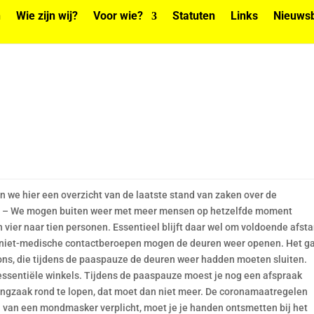
n
Wie zijn wij?
Voor wie?
Statuten
Links
Nieuwsb
n we hier een overzicht van de laatste stand van zaken over de
l: – We mogen buiten weer met meer mensen op hetzelfde moment
ier naar tien personen. Essentieel blijft daar wel om voldoende afst
niet-medische contactberoepen mogen de deuren weer openen. Het g
ns, die tijdens de paaspauze de deuren weer hadden moeten sluiten.
-essentiële winkels. Tijdens de paaspauze moest je nog een afspraak
ingzaak rond te lopen, dat moet dan niet meer. De coronamaatregelen
gen van een mondmasker verplicht, moet je je handen ontsmetten bij het