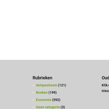
Rubrieken
Oud
Antipestteam
(121)
Klik
nieu
Boeken
(199)
Economie
(592)
Geen categorie
(3)