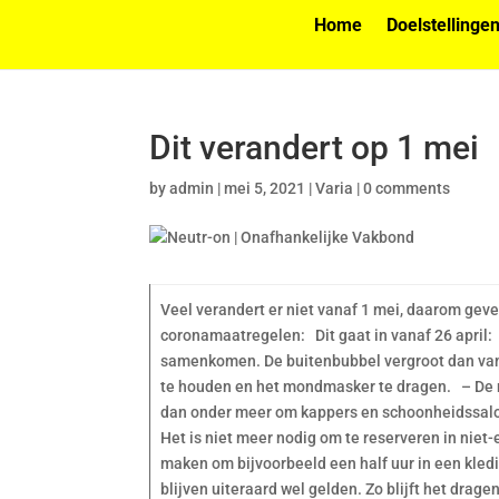
Home
Doelstellinge
Dit verandert op 1 mei
by
admin
|
mei 5, 2021
|
Varia
|
0 comments
Veel verandert er niet vanaf 1 mei, daarom geve
coronamaatregelen: Dit gaat in vanaf 26 apri
samenkomen. De buitenbubbel vergroot dan van v
te houden en het mondmasker te dragen. – De 
dan onder meer om kappers en schoonheidssalo
Het is niet meer nodig om te reserveren in niet
maken om bijvoorbeeld een half uur in een kled
blijven uiteraard wel gelden. Zo blijft het dra