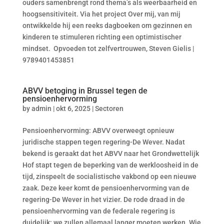
ouders samenbrengt rond thema’s als weerbaarheid en
hoogsensitiviteit. Via het project Over mij, van mij
ontwikkelde hij een reeks dagboeken om gezinnen en
kinderen te stimuleren richting een optimistischer
mindset. Opvoeden tot zelfvertrouwen, Steven Gielis |
9789401453851
ABVV betoging in Brussel tegen de
pensioenhervorming
by
admin
|
okt 6, 2025
|
Sectoren
Pensioenhervorming: ABVV overweegt opnieuw
juridische stappen tegen regering-De Wever. Nadat
bekend is geraakt dat het ABVV naar het Grondwettelijk
Hof stapt tegen de beperking van de werkloosheid in de
tijd, zinspeelt de socialistische vakbond op een nieuwe
zaak. Deze keer komt de pensioenhervorming van de
regering-De Wever in het vizier. De rode draad in de
pensioenhervorming van de federale regering is
duidelijk: we zullen allemaal langer moeten werken. Wie