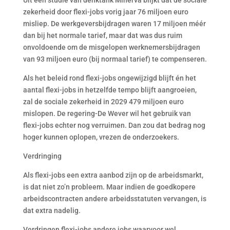
Uit een studie van denktank Minerva blijkt dat de sociale
zekerheid door flexi-jobs vorig jaar 76 miljoen euro
misliep. De werkgeversbijdragen waren 17 miljoen méér
dan bij het normale tarief, maar dat was dus ruim
onvoldoende om de misgelopen werknemersbijdragen
van 93 miljoen euro (bij normaal tarief) te compenseren.
Als het beleid rond flexi-jobs ongewijzigd blijft én het
aantal flexi-jobs in hetzelfde tempo blijft aangroeien,
zal de sociale zekerheid in 2029 479 miljoen euro
mislopen. De regering-De Wever wil het gebruik van
flexi-jobs echter nog verruimen. Dan zou dat bedrag nog
hoger kunnen oplopen, vrezen de onderzoekers.
Verdringing
Als flexi-jobs een extra aanbod zijn op de arbeidsmarkt,
is dat niet zo’n probleem. Maar indien de goedkopere
arbeidscontracten andere arbeidsstatuten vervangen, is
dat extra nadelig.
Verdringen flexi-jobs andere jobs waarvoor wel