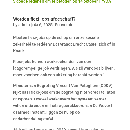
3 goede redenen om te betogen op 14 oktober | PVDA
Worden flexi-jobs afgeschaft?
by
admin
|
okt 6, 2025
|
Economie
Moeten flexi-jobs op de schop om onze sociale
zekerheid te redden? Dat vraagt Brecht Castel zich af in
Knack.
Flexi-jobs kunnen werkzoekenden van een
laagdrempelige job verdringen. Als zij werkloos blijven,
moet voor hen ook een uitkering betaald worden.’
Minister van Begroting Vincent Van Peteghem (CD&V)
kijkt naar flexi-jobs om de begroting niet verder te laten
ontsporen. Hoewel werkgevers het systeem verder
willen uitbreiden én het regeerakkoord van De Wever I
daarmee instemt, liggen ze nu op de
onderhandelingstafel.
16,6 miljard euro tegen 2029, zoveel is er volgens