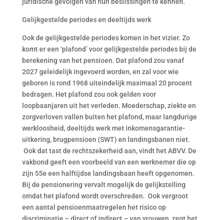
juridische gevolgen van hun beslissingen te kennen.
Gelijkgestelde periodes en deeltijds werk
Ook de gelijkgestelde periodes komen in het vizier. Zo
komt er een ‘plafond’ voor gelijkgestelde periodes bij de
berekening van het pensioen. Dat plafond zou vanaf
2027 geleidelijk ingevoerd worden, en zal voor wie
geboren is rond 1968 uiteindelijk maximaal 20 procent
bedragen. Het plafond zou ook gelden voor
loopbaanjaren uit het verleden. Moederschap, ziekte en
zorgverloven vallen buiten het plafond, maar langdurige
werkloosheid, deeltijds werk met inkomensgarantie-
uitkering, brugpensioen (SWT) en landingsbanen niet.
Ook dat tast de rechtszekerheid aan, vindt het ABVV. De
vakbond geeft een voorbeeld van een werknemer die op
zijn 55e een halftijdse landingsbaan heeft opgenomen.
Bij de pensionering vervalt mogelijk de gelijkstelling
omdat het plafond wordt overschreden. Ook vergroot
een aantal pensioenmaatregelen het risico op
discriminatie – direct of indirect – van vrouwen, zegt het