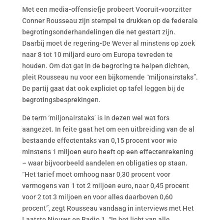
Met een media-offensiefje probeert Vooruit-voorzitter
Conner Rousseau zijn stempel te drukken op de federale
begrotingsonderhandelingen die net gestart zijn.
Daarbij moet de regering-De Wever al minstens op zoek
naar 8 tot 10 miljard euro om Europa tevreden te
houden. Om dat gat in de begroting te helpen dichten,
pleit Rousseau nu voor een bijkomende “miljonairstaks”.
De partij gaat dat ook expliciet op tafel leggen bij de
begrotingsbesprekingen.
De term ‘miljonairstaks’ is in dezen wel wat fors
aangezet. In feite gaat het om een uitbreiding van de al
bestaande effectentaks van 0,15 procent voor wie
minstens 1 miljoen euro heeft op een effectenrekening
– waar bijvoorbeeld aandelen en obligaties op staan.
“Het tarief moet omhoog naar 0,30 procent voor
vermogens van 1 tot 2 miljoen euro, naar 0,45 procent
voor 2 tot 3 miljoen en voor alles daarboven 0,60
procent”, zegt Rousseau vandaag in interviews met Het
Laatste Nieuws en Radio 1. “In het licht van alle