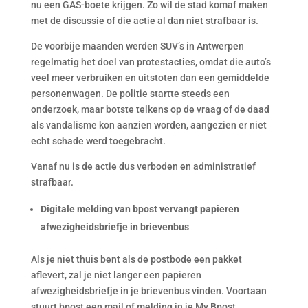
nu een GAS-boete krijgen. Zo wil de stad komaf maken
met de discussie of die actie al dan niet strafbaar is.
De voorbije maanden werden SUV’s in Antwerpen
regelmatig het doel van protestacties, omdat die auto’s
veel meer verbruiken en uitstoten dan een gemiddelde
personenwagen. De politie startte steeds een
onderzoek, maar botste telkens op de vraag of de daad
als vandalisme kon aanzien worden, aangezien er niet
echt schade werd toegebracht.
Vanaf nu is de actie dus verboden en administratief
strafbaar.
Digitale melding van bpost vervangt papieren
afwezigheidsbriefje in brievenbus
Als je niet thuis bent als de postbode een pakket
aflevert, zal je niet langer een papieren
afwezigheidsbriefje in je brievenbus vinden. Voortaan
stuurt bpost een mail of melding in je My Bpost