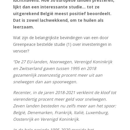
luchthavens. Hoe 30 Europese landen presteren,
lijkt dan een interessante studie… tot ze
uitgerekend België meest positief beoordeelt.
Dat is zowel lachwekkend, om te huilen als
leerzaam.
Wat zijn de belangrijkste bevindingen van een door
Greenpeace bestelde studie (1) over investeringen in
vervoer?
“De 27 EU-landen, Noorwegen, Verenigd Koninkrijk
en Zwitserland gaven tussen 1995 en 2018
gezamenlijk zesenzestig procent meer uit aan
snelwegen dan aan spoorwegen.
Recenter, in de jaren 2018-2021 verkleint de kloof tot
vierendertig procent meer geld voor snelwegen.
Zeven landen besteden nu zelfs meer aan het spoor:
België, Denemarken, Frankrijk, Italië, Luxemburg,
Oostenrijk en Verenigd Koninkrijk.
In de hele periode 1995-2020 groeide het