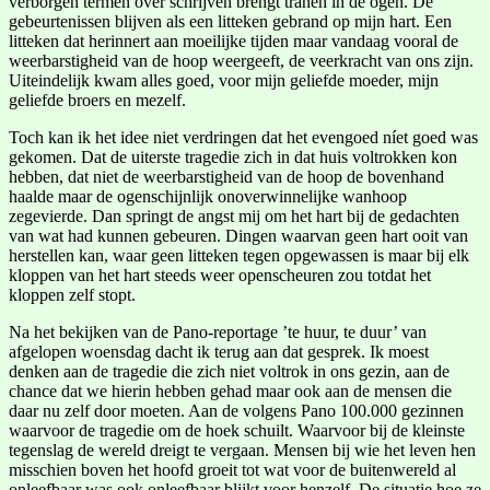
verborgen termen over schrijven brengt tranen in de ogen. De
gebeurtenissen blijven als een litteken gebrand op mijn hart. Een
litteken dat herinnert aan moeilijke tijden maar vandaag vooral de
weerbarstigheid van de hoop weergeeft, de veerkracht van ons zijn.
Uiteindelijk kwam alles goed, voor mijn geliefde moeder, mijn
geliefde broers en mezelf.
Toch kan ik het idee niet verdringen dat het evengoed níet goed was
gekomen. Dat de uiterste tragedie zich in dat huis voltrokken kon
hebben, dat niet de weerbarstigheid van de hoop de bovenhand
haalde maar de ogenschijnlijk onoverwinnelijke wanhoop
zegevierde. Dan springt de angst mij om het hart bij de gedachten
van wat had kunnen gebeuren. Dingen waarvan geen hart ooit van
herstellen kan, waar geen litteken tegen opgewassen is maar bij elk
kloppen van het hart steeds weer openscheuren zou totdat het
kloppen zelf stopt.
Na het bekijken van de Pano-reportage ’te huur, te duur’ van
afgelopen woensdag dacht ik terug aan dat gesprek. Ik moest
denken aan de tragedie die zich niet voltrok in ons gezin, aan de
chance dat we hierin hebben gehad maar ook aan de mensen die
daar nu zelf door moeten. Aan de volgens Pano 100.000 gezinnen
waarvoor de tragedie om de hoek schuilt. Waarvoor bij de kleinste
tegenslag de wereld dreigt te vergaan. Mensen bij wie het leven hen
misschien boven het hoofd groeit tot wat voor de buitenwereld al
onleefbaar was ook onleefbaar blijkt voor henzelf. De situatie hoe ze