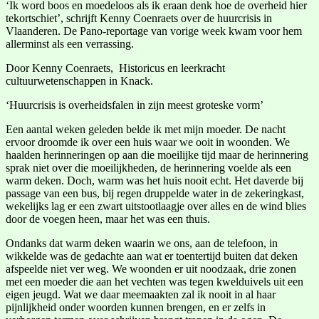
‘Ik word boos en moedeloos als ik eraan denk hoe de overheid hier
tekortschiet’, schrijft Kenny Coenraets over de huurcrisis in
Vlaanderen. De Pano-reportage van vorige week kwam voor hem
allerminst als een verrassing.
Door Kenny Coenraets, Historicus en leerkracht
cultuurwetenschappen in Knack.
‘Huurcrisis is overheidsfalen in zijn meest groteske vorm’
Een aantal weken geleden belde ik met mijn moeder. De nacht
ervoor droomde ik over een huis waar we ooit in woonden. We
haalden herinneringen op aan die moeilijke tijd maar de herinnering
sprak niet over die moeilijkheden, de herinnering voelde als een
warm deken. Doch, warm was het huis nooit echt. Het daverde bij
passage van een bus, bij regen druppelde water in de zekeringkast,
wekelijks lag er een zwart uitstootlaagje over alles en de wind blies
door de voegen heen, maar het was een thuis.
Ondanks dat warm deken waarin we ons, aan de telefoon, in
wikkelde was de gedachte aan wat er toentertijd buiten dat deken
afspeelde niet ver weg. We woonden er uit noodzaak, drie zonen
met een moeder die aan het vechten was tegen kwelduivels uit een
eigen jeugd. Wat we daar meemaakten zal ik nooit in al haar
pijnlijkheid onder woorden kunnen brengen, en er zelfs in