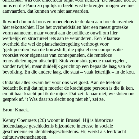
nu is en die Pano zo pijnlijk in beeld wist te brengen mogen we niet
aanvaarden, dat kunnen we niet aanvaarden.
Ik word dan ook boos en moedeloos te denken aan hoe de overheid
hier tekortschiet. Hoe het overheidsfalen hier een meest groteske
vorm aanneemt maar vooral aan de politieke onwil om hier
werkelijk en structureel iets aan te veranderen. Een Vlaamse
overheid die wel de planschaderegeling verhoogt voor
‘gedupeerden’ van de bouwshift, die pijlsnel een compensatie
voorziet voor eigenaars van zonnepanelen, die renteloze
renovatieleningen uitschrijft. Stuk voor stuk goede maatregelen,
zonder twijfel, maar duidelijk gericht op een bepaalde laag van de
bevolking. En die andere laag, die staat – vaak letterlijk – in de kou.
Ondanks alles kwam het voor ons wel goed. Aan de telefoon
bedacht ik mij dat mijn moeder de krachtigste persoon is die ik ken,
en uit haar kracht put ik de mijne. Dat zei ik haar niet, we sloten ons
gesprek af. ’t Was daar zo slecht nog niet eh’, zei ze.
Bron: Knack.
Kenny Coenraets (26) woont in Brussel. Hij is historicus
hedendaagse geschiedenis bijzondere interesse in sociale
geschiedenis en identiteitsgeschiedenis. Hij werkt als leerkracht
cultuurwetenschappen.