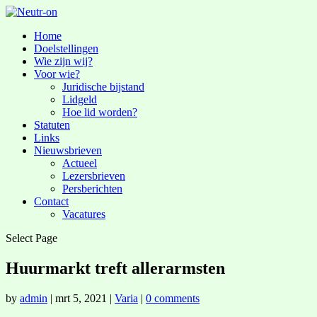
Home
Doelstellingen
Wie zijn wij?
Voor wie?
Juridische bijstand
Lidgeld
Hoe lid worden?
Statuten
Links
Nieuwsbrieven
Actueel
Lezersbrieven
Persberichten
Contact
Vacatures
Select Page
Huurmarkt treft allerarmsten
by
admin
|
mrt 5, 2021
|
Varia
|
0 comments