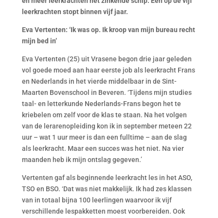
en meer leerkrachten het zinkende schip. Een op de vijf
leerkrachten stopt binnen vijf jaar.
Eva Vertenten: ‘Ik was op. Ik kroop van mijn bureau recht
mijn bed in’
Eva Vertenten (25) uit Vrasene begon drie jaar geleden
vol goede moed aan haar eerste job als leerkracht Frans
en Nederlands in het vierde middelbaar in de Sint-
Maarten Bovenschool in Beveren. ‘Tijdens mijn studies
taal- en letterkunde Nederlands-Frans begon het te
kriebelen om zelf voor de klas te staan. Na het volgen
van de lerarenopleiding kon ik in september meteen 22
uur – wat 1 uur meer is dan een fulltime – aan de slag
als leerkracht. Maar een succes was het niet. Na vier
maanden heb ik mijn ontslag gegeven.’
Vertenten gaf als beginnende leerkracht les in het ASO,
TSO en BSO. ‘Dat was niet makkelijk. Ik had zes klassen
van in totaal bijna 100 leerlingen waarvoor ik vijf
verschillende lespakketten moest voorbereiden. Ook