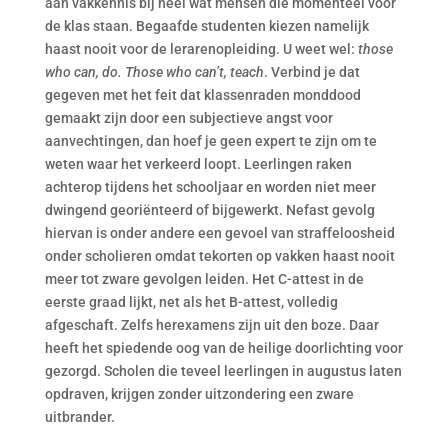
aan vakkennis bij heel wat mensen die momenteel voor
de klas staan. Begaafde studenten kiezen namelijk
haast nooit voor de lerarenopleiding. U weet wel:
those
who can, do. Those who can’t, teach
. Verbind je dat
gegeven met het feit dat klassenraden monddood
gemaakt zijn door een subjectieve angst voor
aanvechtingen, dan hoef je geen expert te zijn om te
weten waar het verkeerd loopt. Leerlingen raken
achterop tijdens het schooljaar en worden niet meer
dwingend georiënteerd of bijgewerkt. Nefast gevolg
hiervan is onder andere een gevoel van straffeloosheid
onder scholieren omdat tekorten op vakken haast nooit
meer tot zware gevolgen leiden. Het C-attest in de
eerste graad lijkt, net als het B-attest, volledig
afgeschaft. Zelfs herexamens zijn uit den boze. Daar
heeft het spiedende oog van de heilige doorlichting voor
gezorgd. Scholen die teveel leerlingen in augustus laten
opdraven, krijgen zonder uitzondering een zware
uitbrander.