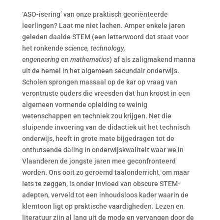
‘ASO-isering’ van onze praktisch georiënteerde
leerlingen? Laat me niet lachen. Amper enkele jaren
geleden daalde STEM (een letterwoord dat staat voor
het ronkende
science, technology,
engeneering
en
mathematics
) af als zaligmakend manna
uit de hemel in het algemeen secundair onderwijs.
Scholen sprongen massaal op de kar op vraag van
verontruste ouders die vreesden dat hun kroost in een
algemeen vormende opleiding te weinig
wetenschappen en techniek zou krijgen. Net die
sluipende invoering van de didactiek uit het technisch
onderwijs, heeft in grote mate bijgedragen tot de
onthutsende daling in onderwijskwaliteit waar we in
Vlaanderen de jongste jaren mee geconfronteerd
worden. Ons ooit zo geroemd taalonderricht, om maar
iets te zeggen, is onder invloed van obscure STEM-
adepten, verveld tot een inhoudsloos kader waarin de
klemtoon ligt op praktische vaardigheden. Lezen en
literatuur zijn al lang uit de mode en vervangen door de