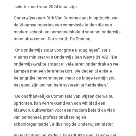
schets moet voor 2024 klaar zijn
Onderwijsexpert Dirk Van Damme gaat in opdracht van
de Vlaamse regering een commissie leiden die een
modern school-­ en personeelsbeleid voor het onderwijs
moet uittekenen. Dat schrijft De Zondag.
“Ons onderwijs staat voor grote uitdagingen”, stelt
Vlaams minister van Onderwijs Ben Weyts (N­-VA). “De
onderwijskwaliteit staat al vele jaren onder druk en we
kampen met een lerarentekort. We deden al enkele
belangrijke hervormingen, maar op lange termijn zou
het goed zijn om het hele systeem te herdenken.”
“De onafhankelijke Commissie van Wijzen die we nu
oprichten, kan vertrekkend van een wit blad een
blauwdruk uitwerken voor een modern beleid op vlak
van personeel, professionalisering en
schoolorganisatie”, aldus nog de Onderwijsminister.
In De Ochtend op Radio 1 benadrukte Van Damme dat