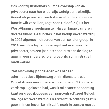
Ook voor zij-instromers blijft de overstap van de
privésector naar het onderwijs weinig aantrekkelijk.
Vooral als je een administratieve of ondersteunende
functie wilt vervullen, zegt Koen Geldof (57) uit het
West-Vlaamse Ingelmunster. Na een lange carrière in
diverse financiële functies in het bedrijfsleven werd hij
in 2003 algemeen directeur van een scholengroep. In
2018 verruilde hij het onderwijs heel even voor de
privésector, om een jaar later opnieuw aan de slag te
gaan in een andere scholengroep als administratief
medewerker.
‘Net als twintig jaar geleden was het een
administratieve lijdensweg om in dienst te treden.
Omdat ik voor een andere scholengroep – 5 kilometer
verderop – gekozen had, was ik mijn vaste benoeming
kwijt en kreeg ik opeens een jaarcontract’, zegt Geldof,
die ingeschreven werd als leerkracht. ‘Nochtans geef ik
geen minuut les en kom ik zelfs nooit in contact met de