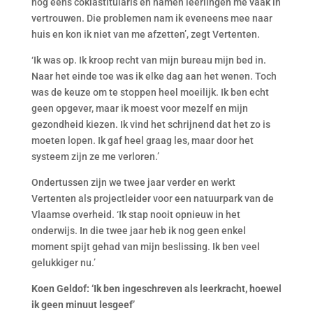
nog eens coklastitularis en namen leerlingen me vaak in
vertrouwen. Die problemen nam ik eveneens mee naar
huis en kon ik niet van me afzetten’, zegt Vertenten.
‘Ik was op. Ik kroop recht van mijn bureau mijn bed in.
Naar het einde toe was ik elke dag aan het wenen. Toch
was de keuze om te stoppen heel moeilijk. Ik ben echt
geen opgever, maar ik moest voor mezelf en mijn
gezondheid kiezen. Ik vind het schrijnend dat het zo is
moeten lopen. Ik gaf heel graag les, maar door het
systeem zijn ze me verloren.’
Ondertussen zijn we twee jaar verder en werkt
Vertenten als projectleider voor een natuurpark van de
Vlaamse overheid. ‘Ik stap nooit opnieuw in het
onderwijs. In die twee jaar heb ik nog geen enkel
moment spijt gehad van mijn beslissing. Ik ben veel
gelukkiger nu.’
Koen Geldof: ‘Ik ben ingeschreven als leerkracht, hoewel
ik geen minuut lesgeef’