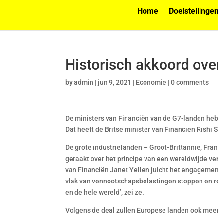
Home
Doelstellinge
Historisch akkoord ov
by
admin
|
jun 9, 2021
|
Economie
|
0 comments
De ministers van Financiën van de G7-landen hebb
Dat heeft de Britse minister van Financiën Rishi
De grote industrielanden – Groot-Brittannië, Frank
geraakt over het principe van een wereldwijde v
van Financiën Janet Yellen juicht het engagemen
vlak van vennootschapsbelastingen stoppen en r
en de hele wereld’, zei ze.
Volgens de deal zullen Europese landen ook mee