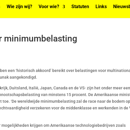
n
Wie zijn wij?
Voor wie?
Statuten
Links
Nieuwsb
er minimumbelasting
en een ‘historisch akkoord’ bereikt over belastingen voor multinationa
 Sunak aangekondigd.
rijk, Duitsland, Italië, Japan, Canada en de VS- zijn het onder meer ee
ennootschapsbelasting van minstens 15 procent. De Amerikaanse minis
t toe. ‘De wereldwijde minimumbelasting zal de race naar de bodem o
echtvaardigheid verzekeren voor de middenklasse en werkenden in de
r mogelijkheden krijgen om Amerikaanse technologiebedrijven zoals