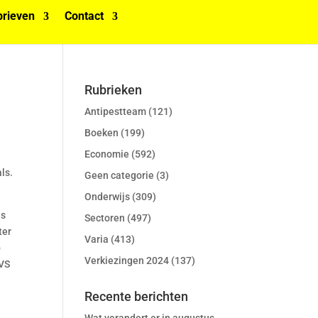
rieven
Contact
Rubrieken
Antipestteam
(121)
Boeken
(199)
Economie
(592)
ls.
Geen categorie
(3)
Onderwijs
(309)
ns
Sectoren
(497)
ter
Varia
(413)
p
Verkiezingen 2024
(137)
 VS
Recente berichten