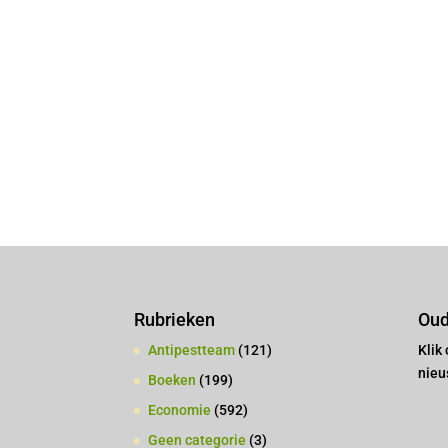
Rubrieken
Oud
Antipestteam
(121)
Klik
nieu
Boeken
(199)
Economie
(592)
Geen categorie
(3)