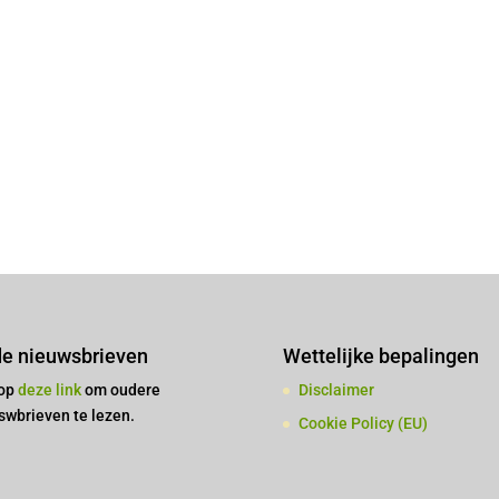
e nieuwsbrieven
Wettelijke bepalingen
 op
deze link
om oudere
Disclaimer
swbrieven te lezen.
Cookie Policy (EU)