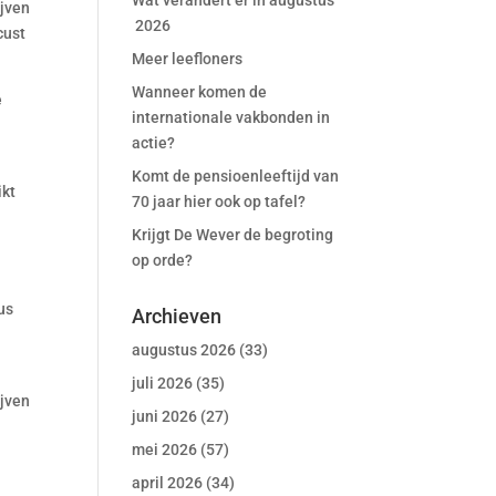
Wat verandert er in augustus
ijven
2026
cust
Meer leefloners
Wanneer komen de
e
internationale vakbonden in
actie?
Komt de pensioenleeftijd van
ikt
70 jaar hier ook op tafel?
Krijgt De Wever de begroting
op orde?
us
Archieven
augustus 2026
(33)
juli 2026
(35)
ijven
juni 2026
(27)
mei 2026
(57)
april 2026
(34)