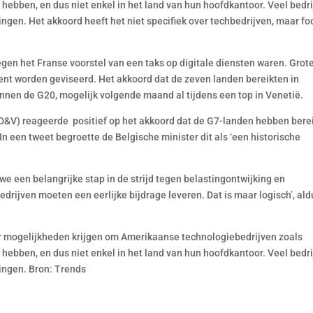
ebben, en dus niet enkel in het land van hun hoofdkantoor. Veel bedr
ngen. Het akkoord heeft het niet specifiek over techbedrijven, maar fo
egen het Franse voorstel van een taks op digitale diensten waren. Grot
nt worden geviseerd. Het akkoord dat de zeven landen bereikten in
nnen de G20, mogelijk volgende maand al tijdens een top in Venetië.
D&V) reageerde positief op het akkoord dat de G7-landen hebben bere
n een tweet begroette de Belgische minister dit als ‘een historische
 een belangrijke stap in de strijd tegen belastingontwijking en
drijven moeten een eerlijke bijdrage leveren. Dat is maar logisch’, ald
r mogelijkheden krijgen om Amerikaanse technologiebedrijven zoals
ebben, en dus niet enkel in het land van hun hoofdkantoor. Veel bedr
ingen. Bron: Trends