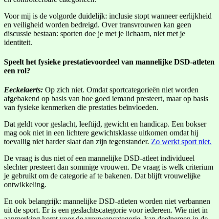
Voor mij is de volgorde duidelijk: inclusie stopt wanneer eerlijkheid
en veiligheid worden bedreigd. Over transvrouwen kan geen
discussie bestaan: sporten doe je met je lichaam, niet met je
identiteit.
Speelt het fysieke prestatievoordeel van mannelijke DSD-atleten
een rol?
Eeckelaerts:
Op zich niet. Omdat sportcategorieën niet worden
afgebakend op basis van hoe goed iemand presteert, maar op basis
van fysieke kenmerken die prestaties beïnvloeden.
Dat geldt voor geslacht, leeftijd, gewicht en handicap. Een bokser
mag ook niet in een lichtere gewichtsklasse uitkomen omdat hij
toevallig niet harder slaat dan zijn tegenstander.
Zo werkt sport niet.
De vraag is dus niet of een mannelijke DSD-atleet individueel
slechter presteert dan sommige vrouwen. De vraag is welk criterium
je gebruikt om de categorie af te bakenen. Dat blijft vrouwelijke
ontwikkeling.
En ook belangrijk: mannelijke DSD-atleten worden niet verbannen
uit de sport. Er is een geslachtscategorie voor iedereen. Wie niet in
aanmerking komt voor de vrouwencategorie, kan deelnemen in de