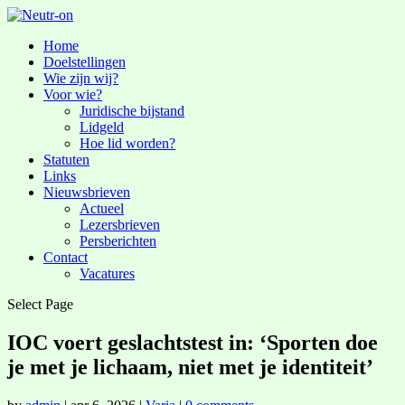
Home
Doelstellingen
Wie zijn wij?
Voor wie?
Juridische bijstand
Lidgeld
Hoe lid worden?
Statuten
Links
Nieuwsbrieven
Actueel
Lezersbrieven
Persberichten
Contact
Vacatures
Select Page
IOC voert geslachtstest in: ‘Sporten doe
je met je lichaam, niet met je identiteit’