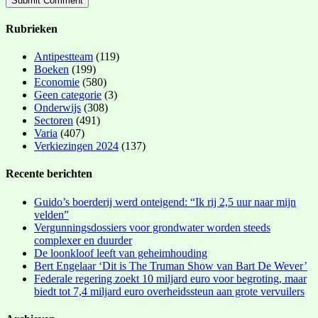
Rubrieken
Antipestteam
(119)
Boeken
(199)
Economie
(580)
Geen categorie
(3)
Onderwijs
(308)
Sectoren
(491)
Varia
(407)
Verkiezingen 2024
(137)
Recente berichten
Guido’s boerderij werd onteigend: “Ik rij 2,5 uur naar mijn
velden”
Vergunningsdossiers voor grondwater worden steeds
complexer en duurder
De loonkloof leeft van geheimhouding
Bert Engelaar ‘Dit is The Truman Show van Bart De Wever’
Federale regering zoekt 10 miljard euro voor begroting, maar
biedt tot 7,4 miljard euro overheidssteun aan grote vervuilers