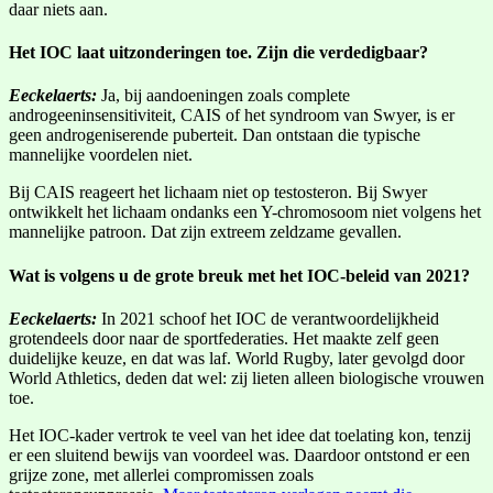
daar niets aan.
Het IOC laat uitzonderingen toe. Zijn die verdedigbaar?
Eeckelaerts:
Ja, bij aandoeningen zoals complete
androgeeninsensitiviteit, CAIS of het syndroom van Swyer, is er
geen androgeniserende puberteit. Dan ontstaan die typische
mannelijke voordelen niet.
Bij CAIS reageert het lichaam niet op testosteron. Bij Swyer
ontwikkelt het lichaam ondanks een Y-chromosoom niet volgens het
mannelijke patroon. Dat zijn extreem zeldzame gevallen.
Wat is volgens u de grote breuk met het IOC-beleid van 2021?
Eeckelaerts:
In 2021 schoof het IOC de verantwoordelijkheid
grotendeels door naar de sportfederaties. Het maakte zelf geen
duidelijke keuze, en dat was laf. World Rugby, later gevolgd door
World Athletics, deden dat wel: zij lieten alleen biologische vrouwen
toe.
Het IOC-kader vertrok te veel van het idee dat toelating kon, tenzij
er een sluitend bewijs van voordeel was. Daardoor ontstond er een
grijze zone, met allerlei compromissen zoals