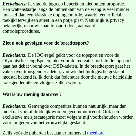
Eeckelaerts:
Ik vind de ingreep beperkt en niet buiten proportie.
Een wattenstaafje langs de binnenkant van de wang is veel minder
invasief dan een klassieke dopingcontrole, waarbij een official
toekijkt terwijl een atleet in een potje plast. Natuurlijk is privacy
belangrijk, maar wie aan topsport doet, aanvaardt
controleprocedures.
Ziet u ook gevolgen voor de breedtesport?
Eeckelaerts:
De IOC-regel geldt voor de topsport en voor de
Olympische Jeugdspelen, niet voor de recreatiesport. In de topsport
gaat het debat vooral over DSD-atleten. In de breedtesport gaat het
vaker over transgender atleten, van wie het biologische geslacht
meestal bekend is. Ik denk dat federaties door die nieuwe beleidslijn
transgender atleten vlugger zullen weren.
Wat is uw mening daarover?
Eeckelaerts:
Gemengde competities kunnen natuurlijk, maar dan
moet dat vooraf duidelijk worden gecommuniceerd. Ook een
exclusieve meisjescategorie moet volgens mij voorbehouden worden
voor jongeren van het vrouwelijke geslacht.
Zelfs vóór de puberteit bestaan er immers al
meetbare