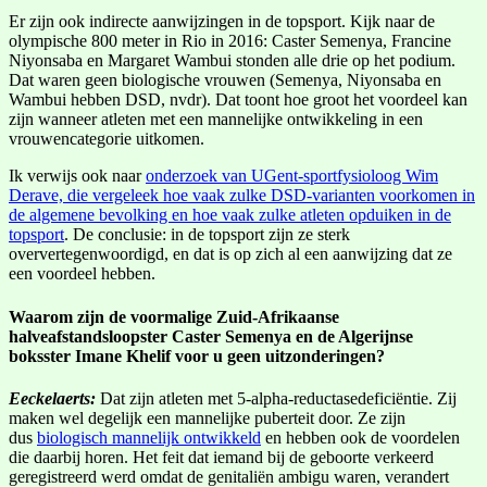
Er zijn ook indirecte aanwijzingen in de topsport. Kijk naar de
olympische 800 meter in Rio in 2016: Caster Semenya, Francine
Niyonsaba en Margaret Wambui stonden alle drie op het podium.
Dat waren geen biologische vrouwen (Semenya, Niyonsaba en
Wambui hebben DSD, nvdr). Dat toont hoe groot het voordeel kan
zijn wanneer atleten met een mannelijke ontwikkeling in een
vrouwencategorie uitkomen.
Ik verwijs ook naar
onderzoek van UGent-sportfysioloog Wim
Derave, die vergeleek hoe vaak zulke DSD-varianten voorkomen in
de algemene bevolking en hoe vaak zulke atleten opduiken in de
topsport
. De conclusie: in de topsport zijn ze sterk
oververtegenwoordigd, en dat is op zich al een aanwijzing dat ze
een voordeel hebben.
Waarom zijn de voormalige Zuid-Afrikaanse
halveafstandsloopster Caster Semenya en de Algerijnse
boksster Imane Khelif voor u geen uitzonderingen?
Eeckelaerts:
Dat zijn atleten met 5-alpha-reductasedeficiëntie. Zij
maken wel degelijk een mannelijke puberteit door. Ze zijn
dus
biologisch mannelijk ontwikkeld
en hebben ook de voordelen
die daarbij horen. Het feit dat iemand bij de geboorte verkeerd
geregistreerd werd omdat de genitaliën ambigu waren, verandert