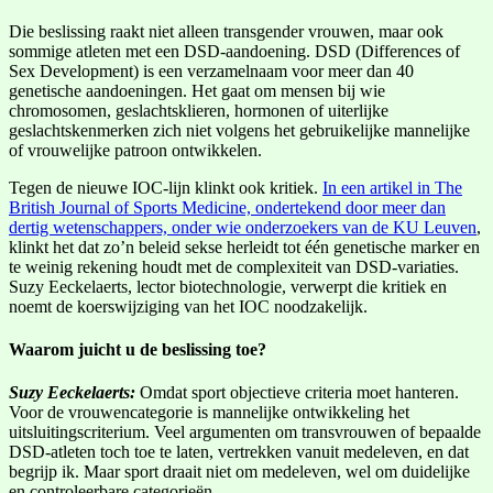
Die beslissing raakt niet alleen transgender vrouwen, maar ook
sommige atleten met een DSD-aandoening. DSD (Differences of
Sex Development) is een verzamelnaam voor meer dan 40
genetische aandoeningen. Het gaat om mensen bij wie
chromosomen, geslachtsklieren, hormonen of uiterlijke
geslachtskenmerken zich niet volgens het gebruikelijke mannelijke
of vrouwelijke patroon ontwikkelen.
Tegen de nieuwe IOC-lijn klinkt ook kritiek.
In een artikel in The
British Journal of Sports Medicine, ondertekend door meer dan
dertig wetenschappers, onder wie onderzoekers van de KU Leuven
,
klinkt het dat zo’n beleid sekse herleidt tot één genetische marker en
te weinig rekening houdt met de complexiteit van DSD-variaties.
Suzy Eeckelaerts, lector biotechnologie, verwerpt die kritiek en
noemt de koerswijziging van het IOC noodzakelijk.
Waarom juicht u de beslissing toe?
Suzy Eeckelaerts:
Omdat sport objectieve criteria moet hanteren.
Voor de vrouwencategorie is mannelijke ontwikkeling het
uitsluitingscriterium. Veel argumenten om transvrouwen of bepaalde
DSD-atleten toch toe te laten, vertrekken vanuit medeleven, en dat
begrijp ik. Maar sport draait niet om medeleven, wel om duidelijke
en controleerbare categorieën.