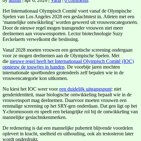
by
admin
|
apr 6, 2026
|
Varia
|
0 comments
Het Internationaal Olympisch Comité voert vanaf de Olympische
Spelen van Los Angeles 2028 een geslachtstest in. Atleten met een
‘mannelijke ontwikkeling’ worden geweerd uit vrouwencategorieën.
Door de nieuwe regel mogen transgender vrouwen niet meer
deelnemen aan vrouwensporten. Lector biotechnologie Suzy
Eeckelaerts verwelkomt die beslissing.
Vanaf 2028 moeten vrouwen een genetische screening ondergaan
voor ze mogen deelnemen aan de Olympische Spelen. Met
die
nieuwe regel heeft het Internationaal Olympisch Comité (IOC)
opnieuw de touwtjes in handen
. De voorbije jaren mochten
internationale sportbonden grotendeels zelf bepalen wie in de
vrouwencategorie kon uitkomen.
Nu kiest het IOC weer voor
een duidelijk uitgangspunt
: niet
genderidentiteit, maar biologische ontwikkeling bepaalt wie in de
vrouwensport mag deelnemen. Daarvoor moeten vrouwen een
eenmalige screening op het SRY-gen onderdaan. Dat gen ligt op het
Y-chromosoom en speelt een belangrijke rol bij de ontwikkeling van
mannelijke geslachtskenmerken.
De redenering is dat een mannelijke puberteit blijvende voordelen
oplevert in kracht, snelheid en uithouding, ook als testosteron later
wordt onderdrukt.