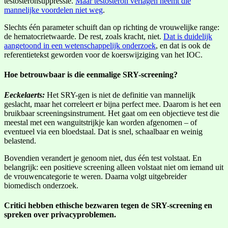
testosteronsuppressie.
Maar testosteron verlagen neemt die
mannelijke voordelen niet weg
.
Slechts één parameter schuift dan op richting de vrouwelijke range:
de hematocrietwaarde. De rest, zoals kracht, niet.
Dat is duidelijk
aangetoond in een wetenschappelijk onderzoek
, en dat is ook de
referentietekst geworden voor de koerswijziging van het IOC.
Hoe betrouwbaar is die eenmalige SRY-screening?
Eeckelaerts:
Het SRY-gen is niet de definitie van mannelijk
geslacht, maar het correleert er bijna perfect mee. Daarom is het een
bruikbaar screeningsinstrument. Het gaat om een objectieve test die
meestal met een wanguitstrijkje kan worden afgenomen – of
eventueel via een bloedstaal. Dat is snel, schaalbaar en weinig
belastend.
Bovendien verandert je genoom niet, dus één test volstaat. En
belangrijk: een positieve screening alleen volstaat niet om iemand uit
de vrouwencategorie te weren. Daarna volgt uitgebreider
biomedisch onderzoek.
Critici hebben ethische bezwaren tegen de SRY-screening en
spreken over privacyproblemen.