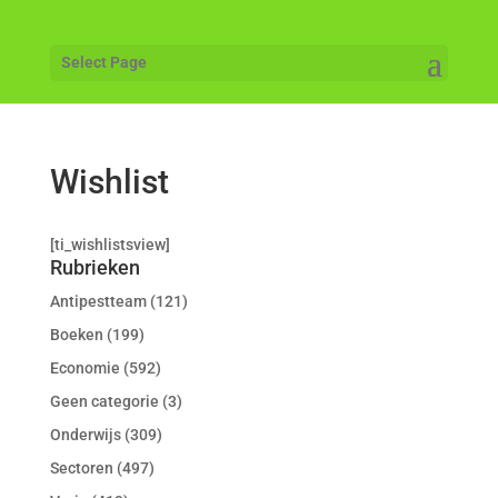
Select Page
Wishlist
[ti_wishlistsview]
Rubrieken
Antipestteam
(121)
Boeken
(199)
Economie
(592)
Geen categorie
(3)
Onderwijs
(309)
Sectoren
(497)