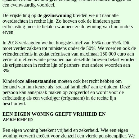
een evenwaardig voordeel.
De vrijstelling op de
gezinswoning
breiden we uit naar alle
overdrachten in rechte lijn. Zo hoeven ook de kinderen geen
erfbelasting meer te betalen wanneer ze de woning van hun ouders
erven.
In 2018 verlaagden we het hoogste tarief van 65% naar 55%. Dit
moet verder zakken tot ministens onder de 50%. We voerden ook de
vriendenerfenis in zodat erfenissen van maximaal 150.000 euro aan
verre of niet-verwante personen aan dezelfde tarieven belast worden
als erfgenamen in rechte lijn of partners, met andere woorden aan
3%.
Kinderloze
alleenstaanden
moeten ook het recht hebben om
iemand van hun keuze als ‘sociaal familielid’ aan te duiden. Deze
persoon kan aanspraak maken op zorgverlof en wordt voor de
erfbelasting als een verkrijger (erfgenaam) in de rechte lijn
beschouwd.
EEN EIGEN WONING GEEFT VRIJHEID EN
ZEKERHEID
Een eigen woning betekent vrijheid en zekerheid. Wie een eigen
woning verwerft creëert voor zichzelf een vierde pensioenpijler. We