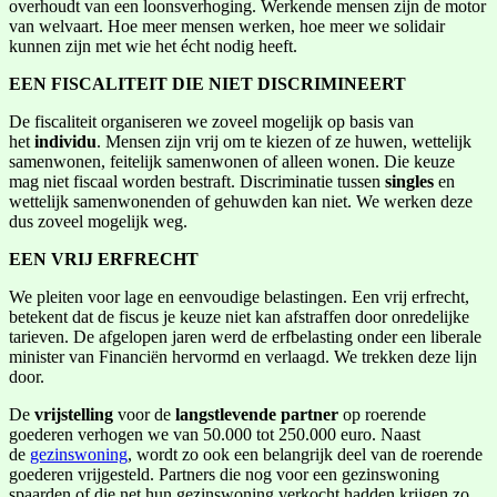
overhoudt van een loonsverhoging. Werkende mensen zijn de motor
van welvaart. Hoe meer mensen werken, hoe meer we solidair
kunnen zijn met wie het écht nodig heeft.
EEN FISCALITEIT DIE NIET DISCRIMINEERT
De fiscaliteit organiseren we zoveel mogelijk op basis van
het
individu
. Mensen zijn vrij om te kiezen of ze huwen, wettelijk
samenwonen, feitelijk samenwonen of alleen wonen. Die keuze
mag niet fiscaal worden bestraft. Discriminatie tussen
singles
en
wettelijk samenwonenden of gehuwden kan niet. We werken deze
dus zoveel mogelijk weg.
EEN VRIJ ERFRECHT
We pleiten voor lage en eenvoudige belastingen. Een vrij erfrecht,
betekent dat de fiscus je keuze niet kan afstraffen door onredelijke
tarieven. De afgelopen jaren werd de erfbelasting onder een liberale
minister van Financiën hervormd en verlaagd. We trekken deze lijn
door.
De
vrijstelling
voor de
langstlevende partner
op roerende
goederen verhogen we van 50.000 tot 250.000 euro. Naast
de
gezinswoning
, wordt zo ook een belangrijk deel van de roerende
goederen vrijgesteld. Partners die nog voor een gezinswoning
spaarden of die net hun gezinswoning verkocht hadden krijgen zo