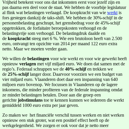
Vrijheid betekent voor ons dat inkomsten eerst voor jezelf zijn en
pas daarna een deel voor de staat. We hebben de voorbije legislatuur
al flink wat belastingen verlaagd. De koopkracht van wie
werkt
is
fors gestegen dankzij de taks-shift. We hebben de 30%-schijf in de
personenbelasting geschrapt, het grensbedrag voor de 45%-schijf
opgetrokken, de forfaitaire beroepskosten verhoogd en de
belastingvrije som verhoogd. De belastingdruk daalde en
de
koopkracht
steeg met 6 %. Wie een brutoloon heeft van 2.500
euro, ontvangt ten opzichte van 2014 per maand 122 euro extra
netto. Maar we moeten verder gaan.
We willen de
belastingen
voor wie werkt en voor wie gewerkt heeft
opnieuw
verlagen
met vijf miljard euro. We doen dat samen met de
regio’s. Federaal schrappen we de
40%-schijf
en trekken we
de
25%-schijf
langer door. Daarvoor voorzien we een budget van
vier miljard euro. Vlaanderen doet daar een inspanning van 640
miljoen euro bovenop. We focussen in Vlaanderen op de lagere
inkomens, die minder profiteren van de federale inspanning omdat
ze minder belastingen betalen. Door aan die groep een
gerichte
jobstimulans
toe te kennen kunnen we iedereen die werkt
gemiddeld 1000 euro extra per jaar geven.
Zo maken we het financiële verschil tussen werken en niet werken
opnieuw een stuk groter, wat een positief effect heeft op de
werkgelegenheid. We zorgen er ook voor dat je netto meer