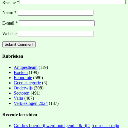
Reactie
*
Naam
*
E-mail
*
Website
Rubrieken
Antipestteam
(119)
Boeken
(199)
Economie
(580)
Geen categorie
(3)
Onderwijs
(308)
Sectoren
(491)
Varia
(407)
Verkiezingen 2024
(137)
Recente berichten
Guido’s boerderij werd onteigend: “Ik rij 2,5 uur naar mijn