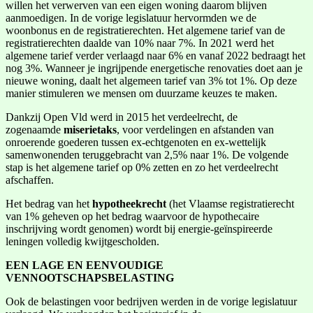
willen het verwerven van een eigen woning daarom blijven
aanmoedigen. In de vorige legislatuur hervormden we de
woonbonus en de registratierechten. Het algemene tarief van de
registratierechten daalde van 10% naar 7%. In 2021 werd het
algemene tarief verder verlaagd naar 6% en vanaf 2022 bedraagt het
nog 3%. Wanneer je ingrijpende energetische renovaties doet aan je
nieuwe woning, daalt het algemeen tarief van 3% tot 1%. Op deze
manier stimuleren we mensen om duurzame keuzes te maken.
Dankzij Open Vld werd in 2015 het verdeelrecht, de
zogenaamde
miserietaks
, voor verdelingen en afstanden van
onroerende goederen tussen ex-echtgenoten en ex-wettelijk
samenwonenden teruggebracht van 2,5% naar 1%. De volgende
stap is het algemene tarief op 0% zetten en zo het verdeelrecht
afschaffen.
Het bedrag van het
hypotheekrecht
(het Vlaamse registratierecht
van 1% geheven op het bedrag waarvoor de hypothecaire
inschrijving wordt genomen) wordt bij energie-geïnspireerde
leningen volledig kwijtgescholden.
EEN LAGE EN EENVOUDIGE
VENNOOTSCHAPSBELASTING
Ook de belastingen voor bedrijven werden in de vorige legislatuur