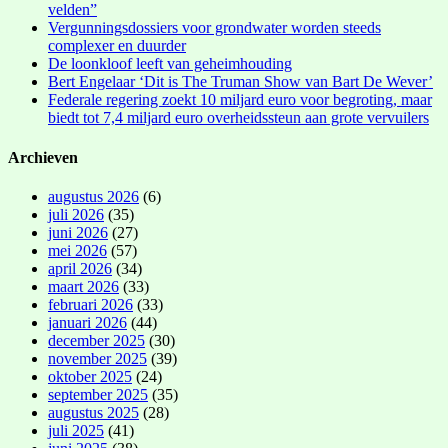
velden”
Vergunningsdossiers voor grondwater worden steeds
complexer en duurder
De loonkloof leeft van geheimhouding
Bert Engelaar ‘Dit is The Truman Show van Bart De Wever’
Federale regering zoekt 10 miljard euro voor begroting, maar
biedt tot 7,4 miljard euro overheidssteun aan grote vervuilers
Archieven
augustus 2026
(6)
juli 2026
(35)
juni 2026
(27)
mei 2026
(57)
april 2026
(34)
maart 2026
(33)
februari 2026
(33)
januari 2026
(44)
december 2025
(30)
november 2025
(39)
oktober 2025
(24)
september 2025
(35)
augustus 2025
(28)
juli 2025
(41)