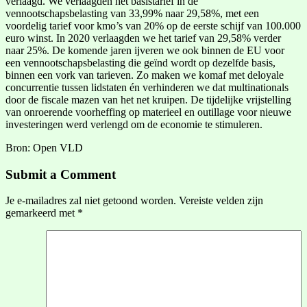
verlaagd. We verlaagden het basistarief in de
vennootschapsbelasting van 33,99% naar 29,58%, met een
voordelig tarief voor kmo’s van 20% op de eerste schijf van 100.000
euro winst. In 2020 verlaagden we het tarief van 29,58% verder
naar 25%. De komende jaren ijveren we ook binnen de EU voor
een vennootschapsbelasting die geïnd wordt op dezelfde basis,
binnen een vork van tarieven. Zo maken we komaf met deloyale
concurrentie tussen lidstaten én verhinderen we dat multinationals
door de fiscale mazen van het net kruipen. De tijdelijke vrijstelling
van onroerende voorheffing op materieel en outillage voor nieuwe
investeringen werd verlengd om de economie te stimuleren.
Bron: Open VLD
Submit a Comment
Je e-mailadres zal niet getoond worden.
Vereiste velden zijn
gemarkeerd met
*