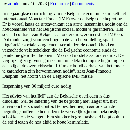
by
admin
|
nov 10, 2023
|
Economie
|
0 comments
In de jaarlijkse doorlichting van de Belgische economie struikelt het
Internationaal Monetair Fonds (IMF) over de Belgische begroting.
Er is vooral langs de uitgavenkant een grote inspanning nodig om de
houdbaarheid van het Belgische sociaal model te garanderen. Het
sociaal contract van België staat onder druk, zo merkt het IMF op.
Dat model zorgt voor een hoge mate van herverdeling, spant
uitgebreide sociale vangnetten, vermindert de ongelijkheid en
verzacht de vele schokken die de Belgische economie sinds de
pandemie getroffen hebben. “Maar dat model staat onder druk. De
vergrijzing zorgt voor grote structurele tekorten op de begroting en
een stijgende overheidsschuld. Om de houdbaarheid van het model
te garanderen zijn hervormingen nodig”, zegt Jean-François
Dauphin, het hoofd van de Belgische IMF-missie.
Inspanning van 30 miljard euro nodig
Het advies van het IMF aan de Belgische overheden is dus
duidelijk. Stel de sanering van de begroting niet langer uit, niet
alleen om het sociaal contract te beschermen, maar ook om de
begrotingsbuffers te herstellen die wenselijk zijn om toekomstige
schokken op te vangen. Een strakker begrotingsbeleid helpt ook in
de strijd tegen de nog altijd te hoge kerninflatie.