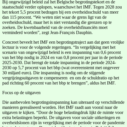
Bij ongewijzigd beleid zal het Belgische begrotingstekort en de
staatsschuld verder oplopen, waarschuwt het IMF. Tegen 2028 zou
het tekort 5,5 procent bedragen bij een overheidsschuld van meer
dan 115 procent. “We weten niet waar de grens ligt van de
overheidsschuld, maar het is niet verstandig die grenzen op te
zoeken. De kwetsbaarheid van de overheidsfinanciën moet
verminderd worden”, zegt Jean-François Dauphin.
Concreet beveelt het IMF een begrotingstraject aan dat geen vrolijke
lectuur is voor de volgende regeringen. “In vergelijking met het
scenario van ongewijzigd beleid is een inspanning van 0,6 procent
van het bbp nodig in 2024 en van 0,8 procent per jaar in de periode
2025-2030. Dat brengt de totale inspanning in de periode 2024-
2030 op 5,7 procent van het bbp (wat overeenstemt met ongeveer
30 miljard euro). Die inspanning is nodig om de stijgende
vergrijzingsuitgaven te compenseren en om de schuldratio op het
pad richting 60 procent van het bbp te brengen”, aldus het IMF.
Focus op de uitgaven
Die aanbevolen begrotingsinspanning kan uiteraard op verschillende
manieren gerealiseerd worden. Het IMF raadt aan vooral naar de
uitgaven te kijken. “Door de hoge belastingdruk lijkt de ruimte voor
extra belastingen beperkt. De uitgaven voor sociale uitkeringen en
overheidslonen zijn in vergelijking met de periode voor de pandemie