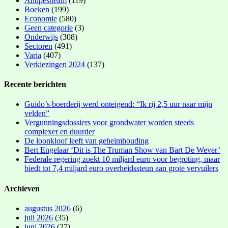
Antipestteam
(119)
Boeken
(199)
Economie
(580)
Geen categorie
(3)
Onderwijs
(308)
Sectoren
(491)
Varia
(407)
Verkiezingen 2024
(137)
Recente berichten
Guido’s boerderij werd onteigend: “Ik rij 2,5 uur naar mijn
velden”
Vergunningsdossiers voor grondwater worden steeds
complexer en duurder
De loonkloof leeft van geheimhouding
Bert Engelaar ‘Dit is The Truman Show van Bart De Wever’
Federale regering zoekt 10 miljard euro voor begroting, maar
biedt tot 7,4 miljard euro overheidssteun aan grote vervuilers
Archieven
augustus 2026
(6)
juli 2026
(35)
juni 2026
(27)