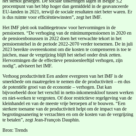
het sterkst gestegen. De sociale uitkeringen lagen in België 5,2
procentpunt van het bbp hoger dan gemiddeld in de geavanceerde
EU-landen in 2021, terwijl de sociale resultaten niet beter waren. Er
is dus ruimte voor efficiëntiewinsten”, zegt het IMF.
Het IMF pleit ook traditiegetrouw voor hervormingen in de
pensioenen. “De verhoging van de minimumpensioenen in 2020 en
de pensioenbonussen in 2022 doen het verwachte tekort in het
pensioenstelsel in de periode 2022-2070 verder toenemen. De in juli
2023 bereikte overeenkomst om die kosten te compenseren is toe te
juichen, maar de vergrijzing blijft het stelsel onder druk zetten.
Hervormingen die de effectieve pensioenleeftijd verhogen, zijn
nodig”, adviseert het IMF.
Verhoog productiviteit Een andere evergreen van het IMF is de
smeekbede om maatregelen te nemen die de productiviteit – en dus
de potentiële groei van de economie – verhogen. Dat kan
bijvoorbeeld door het verschil in netto-inkomenskloof tussen werken
en niet-werken te vergroten. Of door restrictieve regelgeving van de
kleinhandel en van de meeste vrije beroepen af te bouwen. “Een
sterkere toename van de productiviteit helpt om de impact van de
begrotingssanering te verzachten en om de kosten van de vergrijzing
te betalen”, zegt Jean-François Dauphin.
Bron: Trends