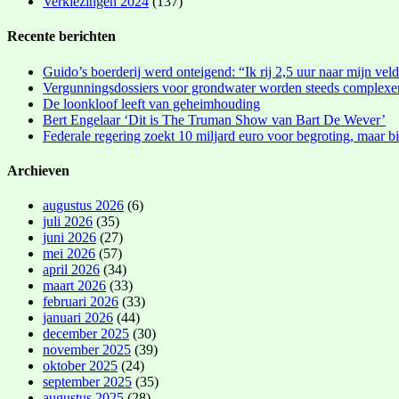
Verkiezingen 2024
(137)
Recente berichten
Guido’s boerderij werd onteigend: “Ik rij 2,5 uur naar mijn vel
Vergunningsdossiers voor grondwater worden steeds complexe
De loonkloof leeft van geheimhouding
Bert Engelaar ‘Dit is The Truman Show van Bart De Wever’
Federale regering zoekt 10 miljard euro voor begroting, maar bi
Archieven
augustus 2026
(6)
juli 2026
(35)
juni 2026
(27)
mei 2026
(57)
april 2026
(34)
maart 2026
(33)
februari 2026
(33)
januari 2026
(44)
december 2025
(30)
november 2025
(39)
oktober 2025
(24)
september 2025
(35)
augustus 2025
(28)