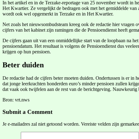
In het artikel en in de Terzake-reportage van 25 november wordt in he
Het Kwartier. Ze vergelijkt de bedragen ook met het gemiddelde van all
wordt ook wel opgemerkt in Terzake en in Het Kwartier.
Net zoals het nieuwsombudsteam kreeg ook de redactie hier vragen ov
cijfers van het kabinet zijn ramingen die de Pensioendienst heeft gem
De cijfers gaan uit van een onmiddellijke start van de loopbaan na he
pensioendatum. Het resultaat is volgens de Pensioendienst dus veelee
krijgen op hun pensioen.
Beter duiden
De redactie had de cijfers beter moeten duiden. Ondertussen is er in he
dat jonge leerkrachten honderden euro’s minder pensioen zullen krijg
dat vaak ook twijfelen aan de rest van de berichtgeving. Nauwkeurig 
Bron: vrt.nws
Submit a Comment
Je e-mailadres zal niet getoond worden.
Vereiste velden zijn gemarke