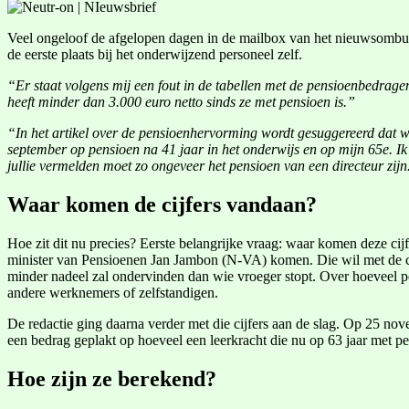
Veel ongeloof de afgelopen dagen in de mailbox van het nieuwsombuds
de eerste plaats bij het onderwijzend personeel zelf.
“Er staat volgens mij een fout in de tabellen met de pensioenbedrage
heeft minder dan 3.000 euro netto sinds ze met pensioen is.”
“In het artikel over de pensioenhervorming wordt gesuggereerd dat wi
september op pensioen na 41 jaar in het onderwijs en op mijn 65e. Ik
jullie vermelden moet zo ongeveer het pensioen van een directeur zijn
Waar komen de cijfers vandaan?
Hoe zit dit nu precies? Eerste belangrijke vraag: waar komen deze cij
minister van Pensioenen Jan Jambon (N-VA) komen. Die wil met de cijfer
minder nadeel zal ondervinden dan wie vroeger stopt. Over hoeveel pen
andere werknemers of zelfstandigen.
De redactie ging daarna verder met die cijfers aan de slag. Op 25 no
een bedrag geplakt op hoeveel een leerkracht die nu op 63 jaar met pe
Hoe zijn ze berekend?