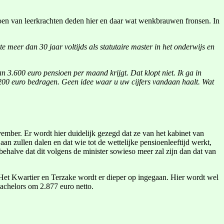
ioen van leerkrachten deden hier en daar wat wenkbrauwen fronsen. In
 meer dan 30 jaar voltijds als statutaire master in het onderwijs en
 3.600 euro pensioen per maand krijgt. Dat klopt niet. Ik ga in
3.200 euro bedragen. Geen idee waar u uw cijfers vandaan haalt. Wat
vember. Er wordt hier duidelijk gezegd dat ze van het kabinet van
an zullen dalen en dat wie tot de wettelijke pensioenleeftijd werkt,
behalve dat dit volgens de minister sowieso meer zal zijn dan dat van
t Het Kwartier en Terzake wordt er dieper op ingegaan. Hier wordt wel
 bachelors om 2.877 euro netto.