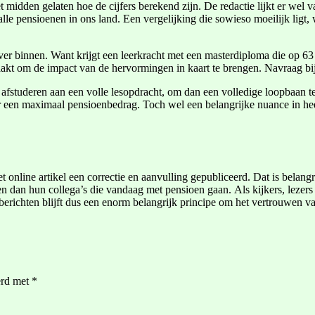
t midden gelaten hoe de cijfers berekend zijn. De redactie lijkt er wel 
e pensioenen in ons land. Een vergelijking die sowieso moeilijk ligt, w
er binnen. Want krijgt een leerkracht met een masterdiploma die op 63
aakt om de impact van de hervormingen in kaart te brengen. Navraag bij 
t afstuderen aan een volle lesopdracht, om dan een volledige loopbaan 
r een maximaal pensioenbedrag. Toch wel een belangrijke nuance in heel
t online artikel een correctie en aanvulling gepubliceerd. Dat is belangr
en dan hun collega’s die vandaag met pensioen gaan. Als kijkers, lezer
berichten blijft dus een enorm belangrijk principe om het vertrouwen v
erd met
*