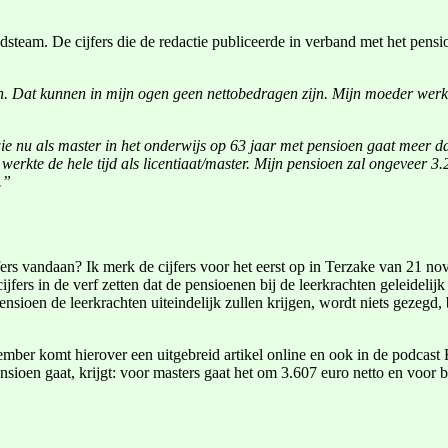
team. De cijfers die de redactie publiceerde in verband met het pens
n. Dat kunnen in mijn ogen geen nettobedragen zijn. Mijn moeder werkte
e nu als master in het onderwijs op 63 jaar met pensioen gaat meer dan
 werkte de hele tijd als licentiaat/master. Mijn pensioen zal ongeveer 
.”
fers vandaan? Ik merk de cijfers voor het eerst op in Terzake van 21 no
s in de verf zetten dat de pensioenen bij de leerkrachten geleidelijk a
sioen de leerkrachten uiteindelijk zullen krijgen, wordt niets gezegd, 
vember komt hierover een uitgebreid artikel online en ook in de podcas
nsioen gaat, krijgt: voor masters gaat het om 3.607 euro netto en voor