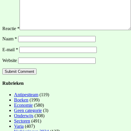
Reactie
*
Naam
*
E-mail
*
Website
Rubrieken
Antipestteam
(119)
Boeken
(199)
Economie
(580)
Geen categorie
(3)
Onderwijs
(308)
Sectoren
(491)
Varia
(407)