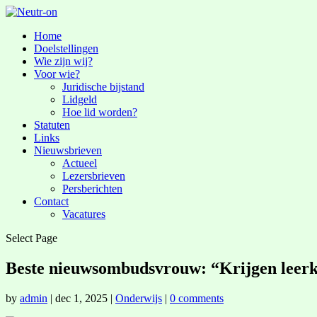
Home
Doelstellingen
Wie zijn wij?
Voor wie?
Juridische bijstand
Lidgeld
Hoe lid worden?
Statuten
Links
Nieuwsbrieven
Actueel
Lezersbrieven
Persberichten
Contact
Vacatures
Select Page
Beste nieuwsombudsvrouw: “Krijgen leerkr
by
admin
|
dec 1, 2025
|
Onderwijs
|
0 comments