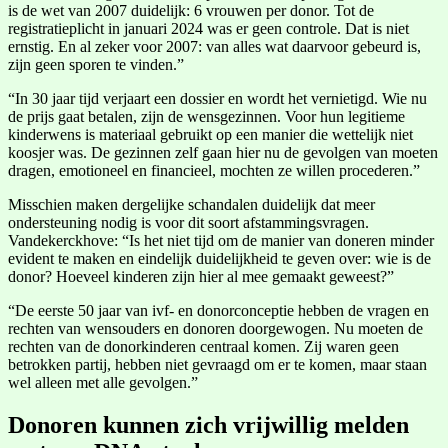
is de wet van 2007 duidelijk: 6 vrouwen per donor. Tot de
registratieplicht in januari 2024 was er geen controle. Dat is niet
ernstig. En al zeker voor 2007: van alles wat daarvoor gebeurd is,
zijn geen sporen te vinden.”
“In 30 jaar tijd verjaart een dossier en wordt het vernietigd. Wie nu
de prijs gaat betalen, zijn de wensgezinnen. Voor hun legitieme
kinderwens is materiaal gebruikt op een manier die wettelijk niet
koosjer was. De gezinnen zelf gaan hier nu de gevolgen van moeten
dragen, emotioneel en financieel, mochten ze willen procederen.”
Misschien maken dergelijke schandalen duidelijk dat meer
ondersteuning nodig is voor dit soort afstammingsvragen.
Vandekerckhove: “Is het niet tijd om de manier van doneren minder
evident te maken en eindelijk duidelijkheid te geven over: wie is de
donor? Hoeveel kinderen zijn hier al mee gemaakt geweest?”
“De eerste 50 jaar van ivf- en donorconceptie hebben de vragen en
rechten van wensouders en donoren doorgewogen. Nu moeten de
rechten van de donorkinderen centraal komen. Zij waren geen
betrokken partij, hebben niet gevraagd om er te komen, maar staan
wel alleen met alle gevolgen.”
Donoren kunnen zich vrijwillig melden