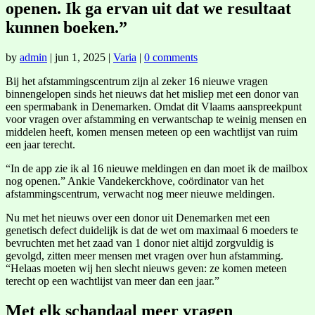
openen. Ik ga ervan uit dat we resultaat
kunnen boeken.”
by
admin
|
jun 1, 2025
|
Varia
|
0 comments
Bij het afstammingscentrum zijn al zeker 16 nieuwe vragen
binnengelopen sinds het nieuws dat het misliep met een donor van
een spermabank in Denemarken. Omdat dit Vlaams aanspreekpunt
voor vragen over afstamming en verwantschap te weinig mensen en
middelen heeft, komen mensen meteen op een wachtlijst van ruim
een jaar terecht.
“In de app zie ik al 16 nieuwe meldingen en dan moet ik de mailbox
nog openen.” Ankie Vandekerckhove, coördinator van het
afstammingscentrum, verwacht nog meer nieuwe meldingen.
Nu met het nieuws over een donor uit Denemarken met een
genetisch defect duidelijk is dat de wet om maximaal 6 moeders te
bevruchten met het zaad van 1 donor niet altijd zorgvuldig is
gevolgd, zitten meer mensen met vragen over hun afstamming.
“Helaas moeten wij hen slecht nieuws geven: ze komen meteen
terecht op een wachtlijst van meer dan een jaar.”
Met elk schandaal meer vragen