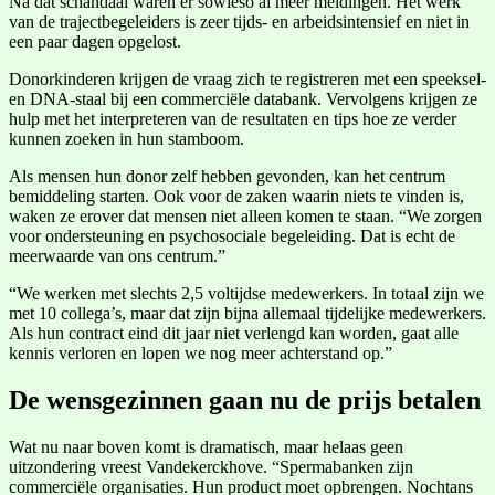
Na dat schandaal waren er sowieso al meer meldingen. Het werk
van de trajectbegeleiders is zeer tijds- en arbeidsintensief en niet in
een paar dagen opgelost.
Donorkinderen krijgen de vraag zich te registreren met een speeksel-
en DNA-staal bij een commerciële databank. Vervolgens krijgen ze
hulp met het interpreteren van de resultaten en tips hoe ze verder
kunnen zoeken in hun stamboom.
Als mensen hun donor zelf hebben gevonden, kan het centrum
bemiddeling starten. Ook voor de zaken waarin niets te vinden is,
waken ze erover dat mensen niet alleen komen te staan. “We zorgen
voor ondersteuning en psychosociale begeleiding. Dat is echt de
meerwaarde van ons centrum.”
“We werken met slechts 2,5 voltijdse medewerkers. In totaal zijn we
met 10 collega’s, maar dat zijn bijna allemaal tijdelijke medewerkers.
Als hun contract eind dit jaar niet verlengd kan worden, gaat alle
kennis verloren en lopen we nog meer achterstand op.”
De wensgezinnen gaan nu de prijs betalen
Wat nu naar boven komt is dramatisch, maar helaas geen
uitzondering vreest Vandekerckhove. “Spermabanken zijn
commerciële organisaties. Hun product moet opbrengen. Nochtans