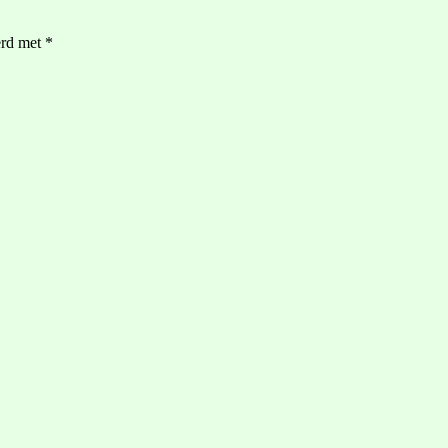
erd met
*