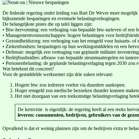
De federale regering onder leiding van Bart De Wever moet mogelijk 
bijkomende besparingen en eventuele belastingverhogingen.
De belangrijkste pistes die op tafel liggen zijn:
• Btw-hervorming: een verhoging van bepaalde btw-tarieven of een br
• Managementvennootschappen: hogere belastingen voor bedrijfsleider
• Gezondheidszorg: een verhoging van het remgeld voor huisarts- of
• Ziekenfondsen: besparingen op hun werkingsmiddelen en een hervor
• Defensie: mogelijk een vertraging van geplande militaire investerin
• Bedrijfssubsidies: afbouw van bepaalde steunmaatregelen en laste
• Personenbelasting: de geplande belastingverlaging tegen 2030 zou e
Wat betekent dit concreet?
Voor de gemiddelde werknemer zijn drie zaken relevant:
Hogere btw zou iedereen voelen via duurdere aankopen.
Hoger remgeld zou medische bezoeken duurder kunnen maken
Het niet doorgaan van een toekomstige belastingverlaging bet
De kernvisie is eigenlijk: de regering heeft al een reeks he
leveren: consumenten, bedrijven, gebruikers van de gezon
Opvallend is dat er weinig plannen zijn om de bedrijven extra te bela