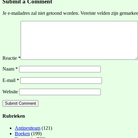
Submit a Comment
Je e-mailadres zal niet getoond worden.
Vereiste velden zijn gemarke
Reactie
*
Naam
*
E-mail
*
Website
Rubrieken
Antipestteam
(121)
Boeken
(199)