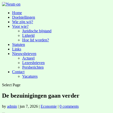
Home
Doelstellingen
Wie zijn wij?
Voor wie?
Juridische bijstand
Lidgeld
Hoe lid worden?
Statuten
Links
Nieuwsbrieven
Actueel
Lezersbrieven
Persberichten
Contact
Vacatures
Select Page
De bezuinigingen gaan verder
by
admin
|
jun 7, 2026
|
Economie
|
0 comments