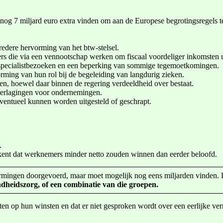
nog 7 miljard euro extra vinden om aan de Europese begrotingsregels 
edere hervorming van het btw-stelsel.
s die via een vennootschap werken om fiscaal voordeliger inkomsten ui
 specialistbezoeken en een beperking van sommige tegemoetkomingen.
ming van hun rol bij de begeleiding van langdurig zieken.
gen, hoewel daar binnen de regering verdeeldheid over bestaat.
nverlagingen voor ondernemingen.
ventueel kunnen worden uitgesteld of geschrapt.
.
ekent dat werknemers minder netto zouden winnen dan eerder beloofd.
rvormingen doorgevoerd, maar moet mogelijk nog eens miljarden vinden. 
dheidszorg, of een combinatie van die groepen.
sten op hun winsten en dat er niet gesproken wordt over een eerlijke ve