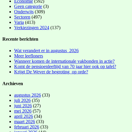
Economie
(592)
Geen categorie
(3)
Onderwijs
(309)
Sectoren
(497)
Varia
(413)
Verkiezingen 2024
(137)
Recente berichten
Wat verandert er in augustus 2026
Meer leefloners
Wanneer komen de internationale vakbonden in actie?
Komt de pensioenleeftijd van 70 jaar hier ook op tafel?
Krijgt De Wever de begroting op orde?
Archieven
augustus 2026
(33)
juli 2026
(35)
juni 2026
(27)
mei 2026
(57)
april 2026
(34)
maart 2026
(33)
februari 2026
(33)