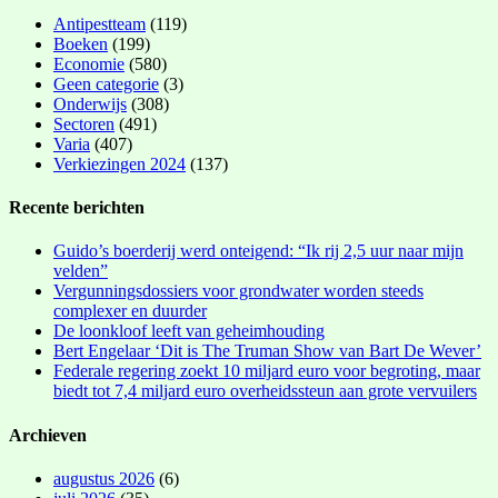
Antipestteam
(119)
Boeken
(199)
Economie
(580)
Geen categorie
(3)
Onderwijs
(308)
Sectoren
(491)
Varia
(407)
Verkiezingen 2024
(137)
Recente berichten
Guido’s boerderij werd onteigend: “Ik rij 2,5 uur naar mijn
velden”
Vergunningsdossiers voor grondwater worden steeds
complexer en duurder
De loonkloof leeft van geheimhouding
Bert Engelaar ‘Dit is The Truman Show van Bart De Wever’
Federale regering zoekt 10 miljard euro voor begroting, maar
biedt tot 7,4 miljard euro overheidssteun aan grote vervuilers
Archieven
augustus 2026
(6)