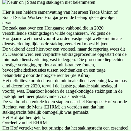
Hier is een heldere samenvatting van het arrest Trade Union of
Social Sector Workers Hongarije en de belangrijkste gevolgen
ervan.
De zaak gaat over een Hongaarse vakbond die in 2020
verschillende stakingsdagen wilde organiseren. Volgens de
Hongaarse wet moest vooraf worden vastgelegd welke minimale
dienstverlening tijdens de staking verzekerd moest blijven.
De vakbond deed hiervoor een voorstel, maar de regering wees dit
af. Daarom werd een verplichte arbitrageprocedure opgestart om de
minimale dienstverlening vast te leggen. Die procedure liep echter
ernstige vertraging op door administratieve fouten,
bevoegdheidsdiscussies tussen rechtbanken en een trage
behandeling door de hoogste rechter (de Kúria).
Het definitieve oordeel over de minimale dienstverlening kwam pas
eind december 2020, terwijl de laatste geplande stakingsdag al
voorbij was. Daardoor konden de aangekondigde stakingen in de
praktijk niet meer plaatsvinden zoals bedoeld.
De vakbond en enkele leden stapten naar het Europees Hof voor de
Rechten van de Mens (EHRM) en voerden aan dat hun
stakingsrecht feitelijk onmogelijk was gemaakt.
Het Hof gaf hen gelijk.
Oordeel van het EHRM
Het Hof vertrekt van het principe dat het stakingsrecht een essentieel