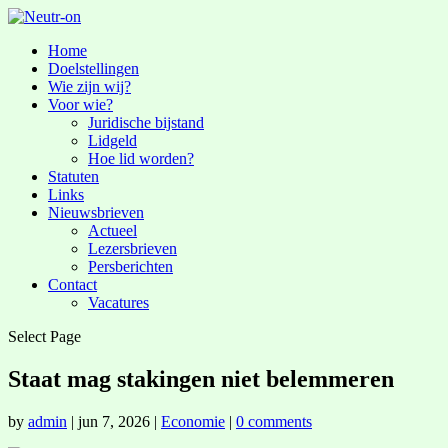
Home
Doelstellingen
Wie zijn wij?
Voor wie?
Juridische bijstand
Lidgeld
Hoe lid worden?
Statuten
Links
Nieuwsbrieven
Actueel
Lezersbrieven
Persberichten
Contact
Vacatures
Select Page
Staat mag stakingen niet belemmeren
by
admin
|
jun 7, 2026
|
Economie
|
0 comments