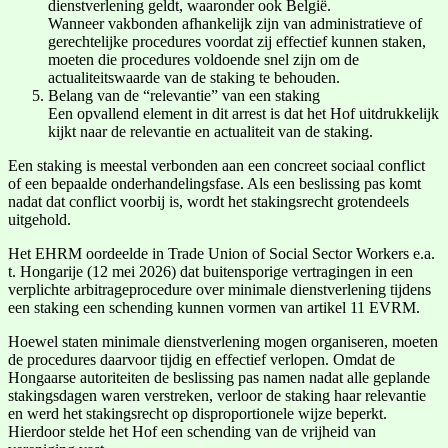
dienstverlening geldt, waaronder ook België.
Wanneer vakbonden afhankelijk zijn van administratieve of
gerechtelijke procedures voordat zij effectief kunnen staken,
moeten die procedures voldoende snel zijn om de
actualiteitswaarde van de staking te behouden.
Belang van de “relevantie” van een staking
Een opvallend element in dit arrest is dat het Hof uitdrukkelijk
kijkt naar de relevantie en actualiteit van de staking.
Een staking is meestal verbonden aan een concreet sociaal conflict
of een bepaalde onderhandelingsfase. Als een beslissing pas komt
nadat dat conflict voorbij is, wordt het stakingsrecht grotendeels
uitgehold.
Het EHRM oordeelde in Trade Union of Social Sector Workers e.a.
t. Hongarije (12 mei 2026) dat buitensporige vertragingen in een
verplichte arbitrageprocedure over minimale dienstverlening tijdens
een staking een schending kunnen vormen van artikel 11 EVRM.
Hoewel staten minimale dienstverlening mogen organiseren, moeten
de procedures daarvoor tijdig en effectief verlopen. Omdat de
Hongaarse autoriteiten de beslissing pas namen nadat alle geplande
stakingsdagen waren verstreken, verloor de staking haar relevantie
en werd het stakingsrecht op disproportionele wijze beperkt.
Hierdoor stelde het Hof een schending van de vrijheid van