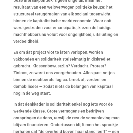
Deze afbraakpolitiek is geen ongeluk, maar het
resultaat van een weloverwogen politieke keuze: het
structureel terugdraaien van elk sociaal tegenwicht
binnen de kapitalistische markteconomie. Waar ooit
werd gestreden voor emancipatie, kiezen de huidige
machthebbers nu voluit voor ongelijkheid, uitsluiting en
verdeeldheid.
En om dat project vlot te laten verlopen, worden
vakbonden en solidariteit stelselmatig in diskrediet
gebracht. Klassenbewustzijn? Verdacht. Protest?
Zinloos, zo wordt ons voorgehouden. Alles past netjes
binnen de neoliberale logica: breek af, verdeel en
demobiliseer — zodat niets de belangen van kapitaal
nog in de weg staat.
In dat denkkader is solidariteit enkel nog iets voor de
werkende klasse. Grote vermogens en bedrijven
ontspringen de dans, terwijl de rest de samenleving mag
blijven financieren. Ondertussen blijft men het sprookje
herhalen dat “de overheid boven haar stand leeft” — een