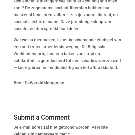
zich eindelijk afvragen: wie staat er écht nog aan onze
kant? De zogenaamd sociaal-liberalen hebben hun
masker al lang laten vallen — ze zijn vooral liberaal, en
sociaal slechts in naam. Deze jarenlange sloop van
sociale rechten spreekt boekdelen.
Wat we nu meemaken, is het beschamende eindspel van
een ooit trotse arbeidersbeweging. De Belgische
Werkliedenpartij, ooit een baken van strijd en
solidariteit, is gereduceerd tot een schaduw van zichzelf
— keurig, braaf en medeplichtig aan het afbraakbeleid.
Bron: DeWereldMorgen.be
Submit a Comment
Je e-mailadres zal niet getoond worden.
Vereiste
velden zijn gemarkeerd met
*