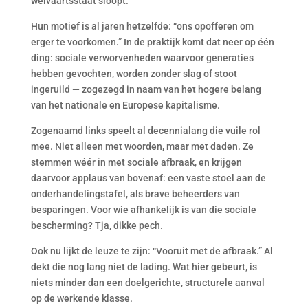
welvaartsstaat sloopt.
Hun motief is al jaren hetzelfde: “ons opofferen om
erger te voorkomen.” In de praktijk komt dat neer op één
ding: sociale verworvenheden waarvoor generaties
hebben gevochten, worden zonder slag of stoot
ingeruild — zogezegd in naam van het hogere belang
van het nationale en Europese kapitalisme.
Zogenaamd links speelt al decennialang die vuile rol
mee. Niet alleen met woorden, maar met daden. Ze
stemmen wéér in met sociale afbraak, en krijgen
daarvoor applaus van bovenaf: een vaste stoel aan de
onderhandelingstafel, als brave beheerders van
besparingen. Voor wie afhankelijk is van die sociale
bescherming? Tja, dikke pech.
Ook nu lijkt de leuze te zijn: “Vooruit met de afbraak.” Al
dekt die nog lang niet de lading. Wat hier gebeurt, is
niets minder dan een doelgerichte, structurele aanval
op de werkende klasse.