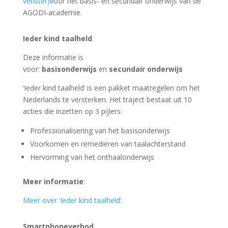
venster)
voor het basis- en secundair onderwijs van de
AGODI-academie.
Ieder kind taalheld
Deze informatie is
voor:
basisonderwijs
en
secundair onderwijs
‘Ieder kind taalheld’ is een pakket maatregelen om het
Nederlands te versterken. Het traject bestaat uit 10
acties die inzetten op 3 pijlers:
Professionalisering van het basisonderwijs
Voorkomen en remediëren van taalachterstand
Hervorming van het onthaalonderwijs
Meer informatie
:
Meer over ‘Ieder kind taalheld’
.
Smartphoneverbod