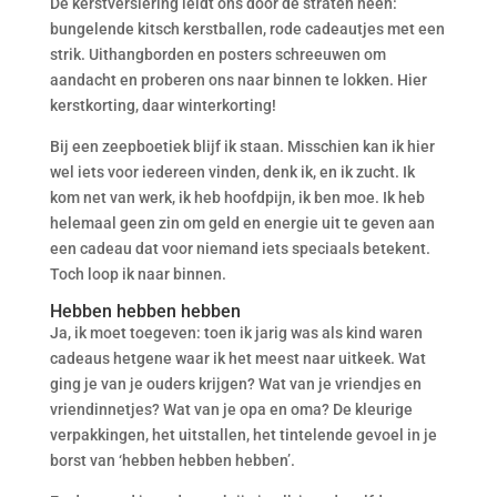
De kerstversiering leidt ons door de straten heen:
bungelende kitsch kerstballen, rode cadeautjes met een
strik. Uithangborden en posters schreeuwen om
aandacht en proberen ons naar binnen te lokken. Hier
kerstkorting, daar winterkorting!
Bij een zeepboetiek blijf ik staan. Misschien kan ik hier
wel iets voor iedereen vinden, denk ik, en ik zucht. Ik
kom net van werk, ik heb hoofdpijn, ik ben moe. Ik heb
helemaal geen zin om geld en energie uit te geven aan
een cadeau dat voor niemand iets speciaals betekent.
Toch loop ik naar binnen.
Hebben hebben hebben
Ja, ik moet toegeven: toen ik jarig was als kind waren
cadeaus hetgene waar ik het meest naar uitkeek. Wat
ging je van je ouders krijgen? Wat van je vriendjes en
vriendinnetjes? Wat van je opa en oma? De kleurige
verpakkingen, het uitstallen, het tintelende gevoel in je
borst van ‘hebben hebben hebben’.