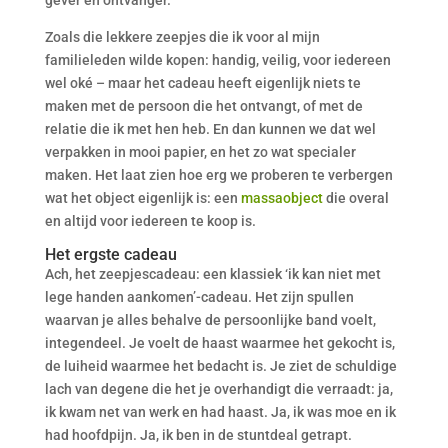
gever en ontvanger.
Zoals die lekkere zeepjes die ik voor al mijn
familieleden wilde kopen: handig, veilig, voor iedereen
wel oké – maar het cadeau heeft eigenlijk niets te
maken met de persoon die het ontvangt, of met de
relatie die ik met hen heb. En dan kunnen we dat wel
verpakken in mooi papier, en het zo wat specialer
maken. Het laat zien hoe erg we proberen te verbergen
wat het object eigenlijk is: een
massaobject
die overal
en altijd voor iedereen te koop is.
Het ergste cadeau
Ach, het zeepjescadeau: een klassiek ‘ik kan niet met
lege handen aankomen’-cadeau. Het zijn spullen
waarvan je alles behalve de persoonlijke band voelt,
integendeel. Je voelt de haast waarmee het gekocht is,
de luiheid waarmee het bedacht is. Je ziet de schuldige
lach van degene die het je overhandigt die verraadt: ja,
ik kwam net van werk en had haast. Ja, ik was moe en ik
had hoofdpijn. Ja, ik ben in de stuntdeal getrapt.