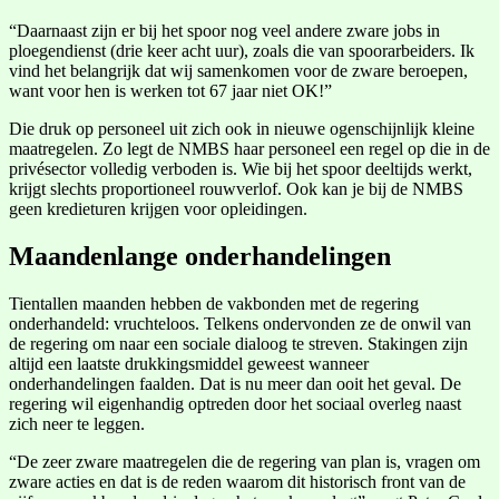
“Daarnaast zijn er bij het spoor nog veel andere zware jobs in
ploegendienst (drie keer acht uur), zoals die van spoorarbeiders. Ik
vind het belangrijk dat wij samenkomen voor de zware beroepen,
want voor hen is werken tot 67 jaar niet OK!”
Die druk op personeel uit zich ook in nieuwe ogenschijnlijk kleine
maatregelen. Zo legt de NMBS haar personeel een regel op die in de
privésector volledig verboden is. Wie bij het spoor deeltijds werkt,
krijgt slechts proportioneel rouwverlof. Ook kan je bij de NMBS
geen kredieturen krijgen voor opleidingen.
Maandenlange onderhandelingen
Tientallen maanden hebben de vakbonden met de regering
onderhandeld: vruchteloos. Telkens ondervonden ze de onwil van
de regering om naar een sociale dialoog te streven. Stakingen zijn
altijd een laatste drukkingsmiddel geweest wanneer
onderhandelingen faalden. Dat is nu meer dan ooit het geval. De
regering wil eigenhandig optreden door het sociaal overleg naast
zich neer te leggen.
“De zeer zware maatregelen die de regering van plan is, vragen om
zware acties en dat is de reden waarom dit historisch front van de