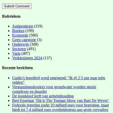
Rubrieken
Antipestteam
(119)
Boeken
(199)
Economie
(580)
Geen categorie
(3)
Onderwijs
(308)
Sectoren
(491)
Varia
(407)
Verkiezingen 2024
(137)
Recente berichten
Guido’s boerderij werd onteigend: “Ik rij 2,5 uur naar mijn
velden”
Vergunningsdossiers voor grondwater worden steeds
complexer en duurder
De loonkloof leeft van geheimhouding
Bert Engelaar ‘Dit is The Truman Show van Bart De Wever’
Federale regering zoekt 10 miljard euro voor begroting, maar
biedt tot 7,4 miljard euro overheidssteun aan grote vervuilers