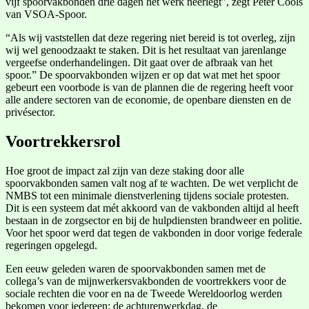
vijf spoorvakbonden drie dagen het werk neerlegt”, zegt Peter Cools
van VSOA-Spoor.
“Als wij vaststellen dat deze regering niet bereid is tot overleg, zijn
wij wel genoodzaakt te staken. Dit is het resultaat van jarenlange
vergeefse onderhandelingen. Dit gaat over de afbraak van het
spoor.” De spoorvakbonden wijzen er op dat wat met het spoor
gebeurt een voorbode is van de plannen die de regering heeft voor
alle andere sectoren van de economie, de openbare diensten en de
privésector.
Voortrekkersrol
Hoe groot de impact zal zijn van deze staking door alle
spoorvakbonden samen valt nog af te wachten. De wet verplicht de
NMBS tot een minimale dienstverlening tijdens sociale protesten.
Dit is een systeem dat mét akkoord van de vakbonden altijd al heeft
bestaan in de zorgsector en bij de hulpdiensten brandweer en politie.
Voor het spoor werd dat tegen de vakbonden in door vorige federale
regeringen opgelegd.
Een eeuw geleden waren de spoorvakbonden samen met de
collega’s van de mijnwerkersvakbonden de voortrekkers voor de
sociale rechten die voor en na de Tweede Wereldoorlog werden
bekomen voor iedereen: de achturenwerkdag, de