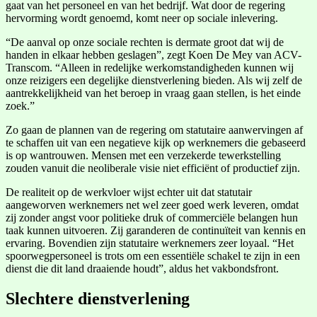
gaat van het personeel en van het bedrijf. Wat door de regering
hervorming wordt genoemd, komt neer op sociale inlevering.
“De aanval op onze sociale rechten is dermate groot dat wij de
handen in elkaar hebben geslagen”, zegt Koen De Mey van ACV-
Transcom. “Alleen in redelijke werkomstandigheden kunnen wij
onze reizigers een degelijke dienstverlening bieden. Als wij zelf de
aantrekkelijkheid van het beroep in vraag gaan stellen, is het einde
zoek.”
Zo gaan de plannen van de regering om statutaire aanwervingen af
te schaffen uit van een negatieve kijk op werknemers die gebaseerd
is op wantrouwen. Mensen met een verzekerde tewerkstelling
zouden vanuit die neoliberale visie niet efficiënt of productief zijn.
De realiteit op de werkvloer wijst echter uit dat statutair
aangeworven werknemers net wel zeer goed werk leveren, omdat
zij zonder angst voor politieke druk of commerciële belangen hun
taak kunnen uitvoeren. Zij garanderen de continuïteit van kennis en
ervaring. Bovendien zijn statutaire werknemers zeer loyaal. “Het
spoorwegpersoneel is trots om een essentiële schakel te zijn in een
dienst die dit land draaiende houdt”, aldus het vakbondsfront.
Slechtere dienstverlening