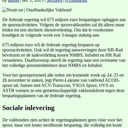
by
admin
|
dec 1, 2025
|
Sectoren
|
0 comments
De federale regering wil 675 miljoen euro besparingen opleggen aan
de spooractiviteiten. Volgens de spoorvakbonden zal dit alleen maar
leiden tot een slechtere dienstverlening. Om dat te voorkomen
kondigen ze volgende week een 3-daagse staking aan.
675 miljoen euro wil de federale regering besparen op
spooractiviteiten. Ook wil de regering aanwervingen door HR-Rail
bevriezen en de taakverdeling tussen NMBS, Infrabel en HR Rail
veranderen. Daarbovenop streeft de regering naar een overname van
het volledige personeelsbeheer door NMBS en Infrabel.
Voor het spoorpersoneel alle reden om komende week op 24, 25 en
26 november te staken, legt Pierre-Lejeune van vakbond ACOD-
spoor uit. Samen met ACV-Transcom, VSOA Spoor, OVS en
ASTB vormen ze een gemeenschappelijk vakbondsfront tegen deze
besparingsplannen van de federale regering.
Sociale inlevering
De vakbonden zien achter de regeringsplannen geen visie voor het
spoor, maar een louter neoliberale besparing, die volledig ten koste