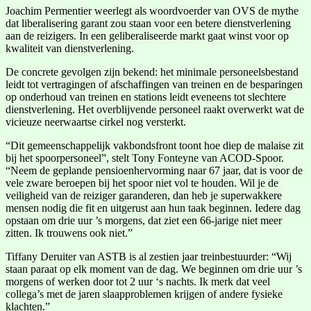
Joachim Permentier weerlegt als woordvoerder van OVS de mythe
dat liberalisering garant zou staan voor een betere dienstverlening
aan de reizigers. In een geliberaliseerde markt gaat winst voor op
kwaliteit van dienstverlening.
De concrete gevolgen zijn bekend: het minimale personeelsbestand
leidt tot vertragingen of afschaffingen van treinen en de besparingen
op onderhoud van treinen en stations leidt eveneens tot slechtere
dienstverlening. Het overblijvende personeel raakt overwerkt wat de
vicieuze neerwaartse cirkel nog versterkt.
“Dit gemeenschappelijk vakbondsfront toont hoe diep de malaise zit
bij het spoorpersoneel”, stelt Tony Fonteyne van ACOD-Spoor.
“Neem de geplande pensioenhervorming naar 67 jaar, dat is voor de
vele zware beroepen bij het spoor niet vol te houden. Wil je de
veiligheid van de reiziger garanderen, dan heb je superwakkere
mensen nodig die fit en uitgerust aan hun taak beginnen. Iedere dag
opstaan om drie uur ’s morgens, dat ziet een 66-jarige niet meer
zitten. Ik trouwens ook niet.”
Tiffany Deruiter van ASTB is al zestien jaar treinbestuurder: “Wij
staan paraat op elk moment van de dag. We beginnen om drie uur ’s
morgens of werken door tot 2 uur ‘s nachts. Ik merk dat veel
collega’s met de jaren slaapproblemen krijgen of andere fysieke
klachten.”