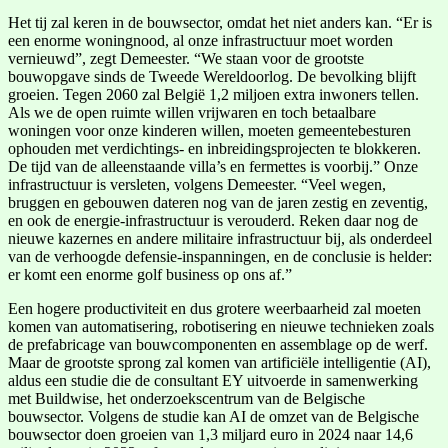
Het tij zal keren in de bouwsector, omdat het niet anders kan. “Er is
een enorme woningnood, al onze infrastructuur moet worden
vernieuwd”, zegt Demeester. “We staan voor de grootste
bouwopgave sinds de Tweede Wereldoorlog. De bevolking blijft
groeien. Tegen 2060 zal België 1,2 miljoen extra inwoners tellen.
Als we de open ruimte willen vrijwaren en toch betaalbare
woningen voor onze kinderen willen, moeten gemeentebesturen
ophouden met verdichtings- en inbreidingsprojecten te blokkeren.
De tijd van de alleenstaande villa’s en fermettes is voorbij.” Onze
infrastructuur is versleten, volgens Demeester. “Veel wegen,
bruggen en gebouwen dateren nog van de jaren zestig en zeventig,
en ook de energie-infrastructuur is verouderd. Reken daar nog de
nieuwe kazernes en andere militaire infrastructuur bij, als onderdeel
van de verhoogde defensie-inspanningen, en de conclusie is helder:
er komt een enorme golf business op ons af.”
Een hogere productiviteit en dus grotere weerbaarheid zal moeten
komen van automatisering, robotisering en nieuwe technieken zoals
de prefabricage van bouwcomponenten en assemblage op de werf.
Maar de grootste sprong zal komen van artificiële intelligentie (AI),
aldus een studie die de consultant EY uitvoerde in samenwerking
met Buildwise, het onderzoekscentrum van de Belgische
bouwsector. Volgens de studie kan AI de omzet van de Belgische
bouwsector doen groeien van 1,3 miljard euro in 2024 naar 14,6