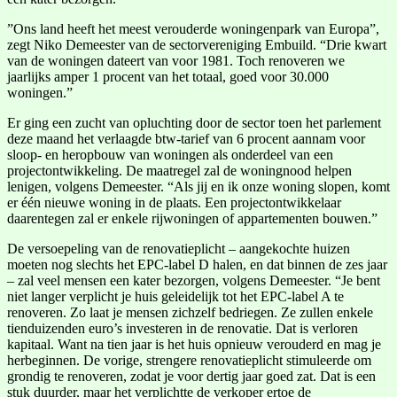
​”Ons land heeft het meest verouderde woningenpark van Europa”,
zegt Niko Demeester van de sectorvereniging Embuild. “Drie kwart
van de woningen dateert van voor 1981. Toch renoveren we
jaarlijks amper 1 procent van het totaal, goed voor 30.000
woningen.”
Er ging een zucht van opluchting door de sector toen het parlement
deze maand het verlaagde btw-tarief van 6 procent aannam voor
sloop- en heropbouw van woningen als onderdeel van een
projectontwikkeling. De maatregel zal de woningnood helpen
lenigen, volgens Demeester. “Als jij en ik onze woning slopen, komt
er één nieuwe woning in de plaats. Een projectontwikkelaar
daarentegen zal er enkele rijwoningen of appartementen bouwen.”
De versoepeling van de renovatieplicht – aangekochte huizen
moeten nog slechts het EPC-label D halen, en dat binnen de zes jaar
– zal veel mensen een kater bezorgen, volgens Demeester. “Je bent
niet langer verplicht je huis geleidelijk tot het EPC-label A te
renoveren. Zo laat je mensen zichzelf bedriegen. Ze zullen enkele
tienduizenden euro’s investeren in de renovatie. Dat is verloren
kapitaal. Want na tien jaar is het huis opnieuw verouderd en mag je
herbeginnen. De vorige, strengere renovatieplicht stimuleerde om
grondig te renoveren, zodat je voor dertig jaar goed zat. Dat is een
stuk duurder, maar het verplichtte de verkoper ertoe de