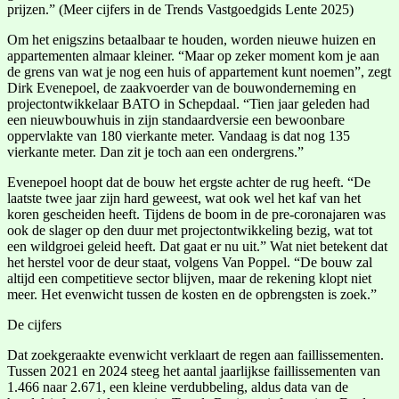
prijzen.” (Meer cijfers in de Trends Vastgoedgids Lente 2025)
Om het enigszins betaalbaar te houden, worden nieuwe huizen en
appartementen almaar kleiner. “Maar op zeker moment kom je aan
de grens van wat je nog een huis of appartement kunt noemen”, zegt
Dirk Evenepoel, de zaakvoerder van de bouwonderneming en
projectontwikkelaar BATO in Schepdaal. “Tien jaar geleden had
een nieuwbouwhuis in zijn standaardversie een bewoonbare
oppervlakte van 180 vierkante meter. Vandaag is dat nog 135
vierkante meter. Dan zit je toch aan een ondergrens.”
Evenepoel hoopt dat de bouw het ergste achter de rug heeft. “De
laatste twee jaar zijn hard geweest, wat ook wel het kaf van het
koren gescheiden heeft. Tijdens de boom in de pre-coronajaren was
ook de slager op den duur met projectontwikkeling bezig, wat tot
een wildgroei geleid heeft. Dat gaat er nu uit.” Wat niet betekent dat
het herstel voor de deur staat, volgens Van Poppel. “De bouw zal
altijd een competitieve sector blijven, maar de rekening klopt niet
meer. Het evenwicht tussen de kosten en de opbrengsten is zoek.”
De cijfers
Dat zoekgeraakte evenwicht verklaart de regen aan faillissementen.
Tussen 2021 en 2024 steeg het aantal jaarlijkse faillissementen van
1.466 naar 2.671, een kleine verdubbeling, aldus data van de