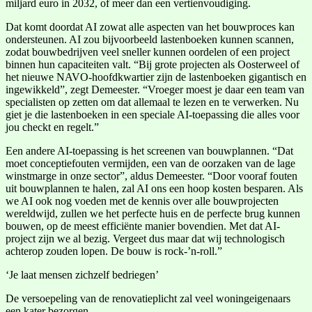
miljard euro in 2032, of meer dan een vertienvoudiging.
Dat komt doordat AI zowat alle aspecten van het bouwproces kan
ondersteunen. AI zou bijvoorbeeld lastenboeken kunnen scannen,
zodat bouwbedrijven veel sneller kunnen oordelen of een project
binnen hun capaciteiten valt. “Bij grote projecten als Oosterweel of
het nieuwe NAVO-hoofdkwartier zijn de lastenboeken gigantisch en
ingewikkeld”, zegt Demeester. “Vroeger moest je daar een team van
specialisten op zetten om dat allemaal te lezen en te verwerken. Nu
giet je die lastenboeken in een speciale AI-toepassing die alles voor
jou checkt en regelt.”
Een andere AI-toepassing is het screenen van bouwplannen. “Dat
moet conceptiefouten vermijden, een van de oorzaken van de lage
winstmarge in onze sector”, aldus Demeester. “Door vooraf fouten
uit bouwplannen te halen, zal AI ons een hoop kosten besparen. Als
we AI ook nog voeden met de kennis over alle bouwprojecten
wereldwijd, zullen we het perfecte huis en de perfecte brug kunnen
bouwen, op de meest efficiënte manier bovendien. Met dat AI-
project zijn we al bezig. Vergeet dus maar dat wij technologisch
achterop zouden lopen. De bouw is rock-’n-roll.”
‘Je laat mensen zichzelf bedriegen’
De versoepeling van de renovatieplicht zal veel woningeigenaars
een kater bezorgen.