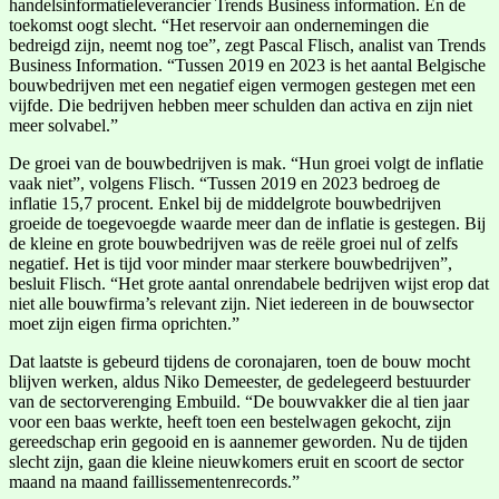
handelsinformatieleverancier Trends Business information. En de
toekomst oogt slecht. “Het reservoir aan ondernemingen die
bedreigd zijn, neemt nog toe”, zegt Pascal Flisch, analist van Trends
Business Information. “Tussen 2019 en 2023 is het aantal Belgische
bouwbedrijven met een negatief eigen vermogen gestegen met een
vijfde. Die bedrijven hebben meer schulden dan activa en zijn niet
meer solvabel.”
De groei van de bouwbedrijven is mak. “Hun groei volgt de inflatie
vaak niet”, volgens Flisch. “Tussen 2019 en 2023 bedroeg de
inflatie 15,7 procent. Enkel bij de middelgrote bouwbedrijven
groeide de toegevoegde waarde meer dan de inflatie is gestegen. Bij
de kleine en grote bouwbedrijven was de reële groei nul of zelfs
negatief. Het is tijd voor minder maar sterkere bouwbedrijven”,
besluit Flisch. “Het grote aantal onrendabele bedrijven wijst erop dat
niet alle bouwfirma’s relevant zijn. Niet iedereen in de bouwsector
moet zijn eigen firma oprichten.”
Dat laatste is gebeurd tijdens de coronajaren, toen de bouw mocht
blijven werken, aldus Niko Demeester, de gedelegeerd bestuurder
van de sectorverenging Embuild. “De bouwvakker die al tien jaar
voor een baas werkte, heeft toen een bestelwagen gekocht, zijn
gereedschap erin gegooid en is aannemer geworden. Nu de tijden
slecht zijn, gaan die kleine nieuwkomers eruit en scoort de sector
maand na maand faillissementenrecords.”