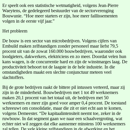
Er speelt ook een statistische wetmatigheid, volgens Jean-Pierre
Waeytens, de gedelegeerd bestuurder van de sectorverenging
Bouwunie. “Hoe meer starters er zijn, hoe meer faillissementen
volgen in de eerste vijf jaar.”
Het probleem
De bouw is een sector van microbedrijven. Volgens cijfers van
Embuild maken zelfstandigen zonder personeel maar liefst 79,5
procent uit van de zowat 160.000 bouwbedrijven, waaronder ook
loodgieters, dakwerkers, elektriciens en zo meer. Doordat velen hun
kans wagen, is de concurrentie hard en zijn de winstmarges laag. De
productiviteit behoort tot de laagste in de hele industrie. In die
omstandigheden maakt een slechte conjunctuur meteen veel
slachtoffers.
Bij de grote bedrijven raakt de bittere pil intussen verteerd, maar zij
zijn in de minderheid. Bouwbedrijven met 1 tot 49 werknemers
maken 20,1 procent van het totaal uit, de bedrijven met 50
werknemers en meer zijn goed voor amper 0,4 procent. De toestand
schreeuwt om consolidatie, maar die zit er niet echt aan te komen,
volgens Demeester. “De kapitaalintensiteit neemt toe, zeker in de
ruwbouw. In dat segment gaan we naar een schaalvergroting, wat
echter niet wil zeggen dat elke aannemer minstens 100 werknemers
zal tellen. De vele kleine zelfstandigen in de afwerking en het