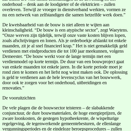
onderhoud – denk aan de loodgieter of de elektricien – zullen
overleven. Terwijl ze vroeger in dienstverband werkten, vormen ze
nu een netwerk van zelfstandigen die samen hetzelfde werk doen.”
De kwetsbaarheid van de bouw is niet alleen te wijten aan
kleinschaligheid. “De bouw is een atypische sector”, zegt Waeytens.
“Onze werven zijn tijdelijk, terwijl onze vaste kosten blijven lopen,
zoals afschrijvingen en lonen. Als je orderboekje afslankt tot enkele
maanden, zit je al snel financieel krap.” Het is niet gemakkelijk geld
verdienen met eindproducten die tot 100 jaar meekunnen, volgens
Demeester. “De bouw werkt voor de lange termijn met een
verdienmodel op korte termijn. De duur van een bouwproject gaat
van enkele maanden tot enkele jaren. In die korte periode moet je
rond zien te komen en het liefst nog winst maken ook. De oplossing
is geld te verdienen aan de hele levenscyclus van het bouwwerk,
door ook te zorgen voor het onderhoud, uitbreidingen en
renovaties.”
De vooruitzichten
De vele plagen die de bouwsector teisteren – de slabakkende
conjunctuur, de dure bouwmaterialen, de hoge energieprijzen, de
zware loonkosten, de gestegen hypotheekrente, de wispelturige
regelgeving, de tegenwerkende gemeentebesturen, de ellenlange
vergunningsperiodes en de eindeloze beroepsprocedures – zullen