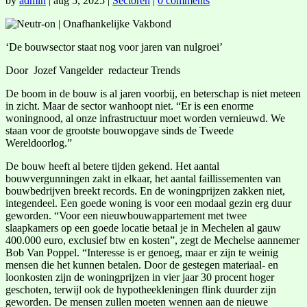
by
admin
|
aug 5, 2025
|
Sectoren
|
0 comments
‘De bouwsector staat nog voor jaren van nulgroei’
Door Jozef Vangelder redacteur Trends
De boom in de bouw is al jaren voorbij, en beterschap is niet meteen
in zicht. Maar de sector wanhoopt niet. “Er is een enorme
woningnood, al onze infrastructuur moet worden vernieuwd. We
staan voor de grootste bouwopgave sinds de Tweede
Wereldoorlog.”
De bouw heeft al betere tijden gekend. Het aantal
bouwvergunningen zakt in elkaar, het aantal faillissementen van
bouwbedrijven breekt records. En de woningprijzen zakken niet,
integendeel. Een goede woning is voor een modaal gezin erg duur
geworden. “Voor een nieuwbouwappartement met twee
slaapkamers op een goede locatie betaal je in Mechelen al gauw
400.000 euro, exclusief btw en kosten”, zegt de Mechelse aannemer
Bob Van Poppel. “Interesse is er genoeg, maar er zijn te weinig
mensen die het kunnen betalen. Door de gestegen materiaal- en
loonkosten zijn de woningprijzen in vier jaar 30 procent hoger
geschoten, terwijl ook de hypotheekleningen flink duurder zijn
geworden. De mensen zullen moeten wennen aan de nieuwe