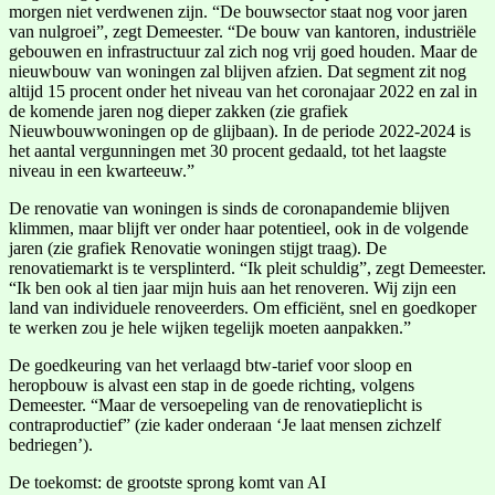
morgen niet verdwenen zijn. “De bouwsector staat nog voor jaren
van nulgroei”, zegt Demeester. “De bouw van kantoren, industriële
gebouwen en infrastructuur zal zich nog vrij goed houden. Maar de
nieuwbouw van woningen zal blijven afzien. Dat segment zit nog
altijd 15 procent onder het niveau van het coronajaar 2022 en zal in
de komende jaren nog dieper zakken (zie grafiek
Nieuwbouwwoningen op de glijbaan). In de periode 2022-2024 is
het aantal vergunningen met 30 procent gedaald, tot het laagste
niveau in een kwarteeuw.”
De renovatie van woningen is sinds de coronapandemie blijven
klimmen, maar blijft ver onder haar potentieel, ook in de volgende
jaren (zie grafiek Renovatie woningen stijgt traag). De
renovatiemarkt is te versplinterd. “Ik pleit schuldig”, zegt Demeester.
“Ik ben ook al tien jaar mijn huis aan het renoveren. Wij zijn een
land van individuele renoveerders. Om efficiënt, snel en goedkoper
te werken zou je hele wijken tegelijk moeten aanpakken.”
De goedkeuring van het verlaagd btw-tarief voor sloop en
heropbouw is alvast een stap in de goede richting, volgens
Demeester. “Maar de versoepeling van de renovatieplicht is
contraproductief” (zie kader onderaan ‘Je laat mensen zichzelf
bedriegen’).
De toekomst: de grootste sprong komt van AI