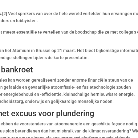
s.[2] Veel sprekers van over de hele wereld vertelden hun ervaringen m
ders en lobbyisten.
t meest essentiële te vertellen van de boodschap die ze met collega’s
 aan het Atomium in Brussel op 21 maart. Het biedt bijkomstige informat
ndige stellingen tijdens de korte presentatie.
 bankroet
les kan worden gerealiseerd zonder enorme financiële steun van de
aan gefaalde en gevaarlijke atoomfissie- en fusietechnologie zouden
 energiebehoud en -efficiëntie, kleinschalige hernieuwbare energie,
ndheidszorg, onderwijs en gelijkaardige menselijke noden.
het excuus voor plundering
hebben de voorstanders van atoomenergie een geschikte façade nodi
eus plan beter dienen dan het misbruik van de klimaatsverandering? Wi