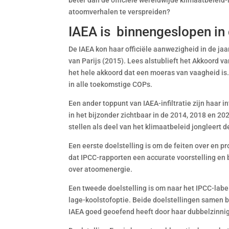
beter dan de officiële wereldwijde klimaatbeleid
atoomverhalen te verspreiden?
IAEA is binnengeslopen in
De IAEA kon haar officiële aanwezigheid in de ja
van Parijs (2015). Lees alstublieft het Akkoord van
het hele akkoord dat een moeras van vaagheid is.
in alle toekomstige COPs.
Een ander toppunt van IAEA-infiltratie zijn haar 
in het bijzonder zichtbaar in de 2014, 2018 en 20
stellen als deel van het klimaatbeleid jongleert 
Een eerste doelstelling is om de feiten over en 
dat IPCC-rapporten een accurate voorstelling en
over atoomenergie.
Een tweede doelstelling is om naar het IPCC-lab
lage-koolstofoptie. Beide doelstellingen samen 
IAEA goed geoefend heeft door haar dubbelzinnig