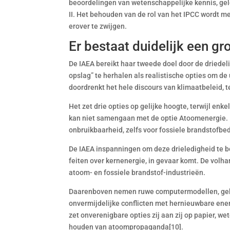
beoordelingen van wetenschappelijke kennis, gel
II. Het behouden van de rol van het IPCC wordt me
erover te zwijgen.
Er bestaat duidelijk een g
De IAEA bereikt haar tweede doel door de driede
opslag” te herhalen als realistische opties om d
doordrenkt het hele discours van klimaatbeleid, ter
Het zet drie opties op gelijke hoogte, terwijl e
kan niet samengaan met de optie Atoomenergie. D
onbruikbaarheid, zelfs voor fossiele brandstofbed
De IAEA inspanningen om deze drieledigheid te be
feiten over kernenergie, in gevaar komt. De volha
atoom- en fossiele brandstof-industrieën.
Daarenboven nemen ruwe computermodellen, gebr
onvermijdelijke conflicten met hernieuwbare ene
zet onverenigbare opties zij aan zij op papier, w
houden van atoompropaganda[10].