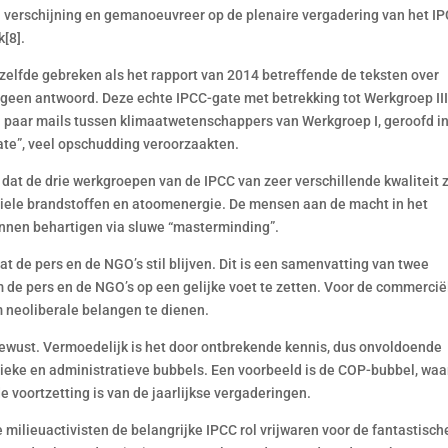
jn verschijning en gemanoeuvreer op de plenaire vergadering van het I
k[8].
elfde gebreken als het rapport van 2014 betreffende de teksten over
een antwoord. Deze echte IPCC-gate met betrekking tot Werkgroep II
n paar mails tussen klimaatwetenschappers van Werkgroep I, geroofd i
te”, veel opschudding veroorzaakten.
 dat de drie werkgroepen van de IPCC van zeer verschillende kwaliteit z
ssiele brandstoffen en atoomenergie. De mensen aan de macht in het
unnen behartigen via sluwe “masterminding”.
t de pers en de NGO’s stil blijven. Dit is een samenvatting van twee
m de pers en de NGO’s op een gelijke voet te zetten. Voor de commercië
m neoliberale belangen te dienen.
elbewust. Vermoedelijk is het door ontbrekende kennis, dus onvoldoende
tieke en administratieve bubbels. Een voorbeeld is de COP-bubbel, waa
voortzetting is van de jaarlijkse vergaderingen.
e milieuactivisten de belangrijke IPCC rol vrijwaren voor de fantastisch