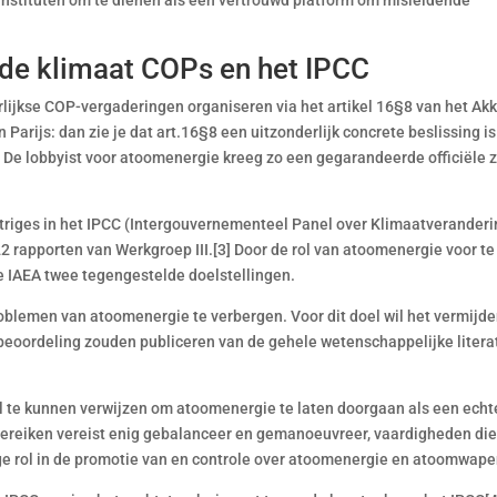
-instituten om te dienen als een vertrouwd platform om misleidende
 de klimaat COPs en het IPCC
arlijkse COP-vergaderingen organiseren via het artikel 16§8 van het Ak
 Parijs: dan zie je dat art.16§8 een uitzonderlijk concrete beslissing is
 De lobbyist voor atoomenergie kreeg zo een gegarandeerde officiële z
intriges in het IPCC (Intergouvernementeel Panel over Klimaatveranderi
22 rapporten van Werkgroep III.[3] Door de rol van atoomenergie voor te
de IAEA twee tegengestelde doelstellingen.
problemen van atoomenergie te verbergen. Voor dit doel wil het vermijd
 beoordeling zouden publiceren van de gehele wetenschappelijke litera
el te kunnen verwijzen om atoomenergie te laten doorgaan als een echt
bereiken vereist enig gebalanceer en gemanoeuvreer, vaardigheden die
e rol in de promotie van en controle over atoomenergie en atoomwape