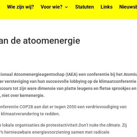
n
Wie zijn wij?
Voor wie?
Statuten
Links
Nieuwsb
an de atoomenergie
tionaal Atoomenergieagentschap (IAEA) een conferentie bij het Atomi
er versteviging van hun succesvolle lobbying op de klimaatconferentie
cours tot zijn ware dimensie van platte leugens en fletse sprookjes en
 niet over kernenergie.
nferentie COP28 aan dat er tegen 2050 een verdrievoudiging van
 klimaatverandering te redden.
 lokale organisaties de protestactiviteit
Don’t nuke the climate
. Zij
00% hernieuwbare energievoorziening samen met radicale