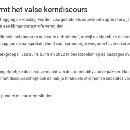
mt het valse kerndiscours
legging en -opslag” worden voorgesteld als equivalente opties terwijl
an een klimaatcatastrofe vermijden.
igheid belemmeren nucleaire uitbreiding”, terwijl de eigenlijke risico’
happijen de aansprakelijkheid voor kernenergie weigeren te verzekere
Werkgroep III van 2014, 2018 en 2022 te onderzoeken op de passages ov
 ongelofelijke discursieve macht van de atoomlobby aan te pakken. Hun
ar het discours schept ook de nabije financiële stromen en subsidies vo
 ponden en euro’s verslinden.