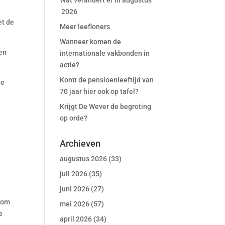
Wat verandert er in augustus
2026
et de
Meer leefloners
Wanneer komen de
 en
internationale vakbonden in
actie?
Komt de pensioenleeftijd van
ie
70 jaar hier ook op tafel?
Krijgt De Wever de begroting
op orde?
Archieven
augustus 2026
(33)
juli 2026
(35)
juni 2026
(27)
g om
mei 2026
(57)
e
april 2026
(34)