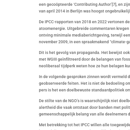
een gecoöpteerde ‘Contributing Author’[7], en zi
van april 2014 in Berlijn was hoogst ongebruikelij
De IPCC-rapporten van 2018 en 2022 vertonen dez
atoomenergie. Uitgebreide commentaren kregen g
ontving minimale mediaberichtgeving, terwijl ee
november 2009, in een spraakmakend “climate-ga
Dit is het gevolg van propaganda. Het bewijst ook
met WGIII geïnfiltreerd door de belangen van fo
neoliberaal tijdperk weten hoe ze hun belagen k
In de volgende gesproken zinnen wordt vermeld da
geobserveerde feiten. Het is niet de bedoeling o
pers is het een doelbewuste standaardpolitiek o
De stilte van de NGO’s is waarschijnlijk niet do
alertheid die vaak ontstaat door banden met poli
gemeenschappelijk belang van alle deelnemers de 
Met betrekking tot het IPCC willen alle toegewijd