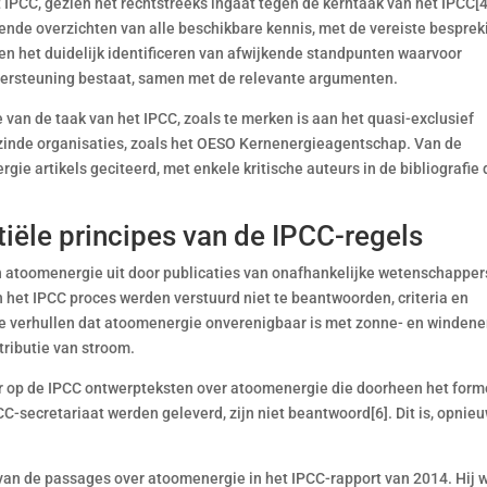
 IPCC, gezien het rechtstreeks ingaat tegen de kerntaak van het IPCC[4
ende overzichten van alle beschikbare kennis, met de vereiste besprek
 en het duidelijk identificeren van afwijkende standpunten waarvoor
dersteuning bestaat, samen met de relevante argumenten.
 van de taak van het IPCC, zoals te merken is aan het quasi-exclusief
zinde organisaties, zoals het OESO Kernenergieagentschap. Van de
ie artikels geciteerd, met enkele kritische auteurs in de bibliografie 
iële principes van de IPCC-regels
n atoomenergie uit door publicaties van onafhankelijke wetenschapper
het IPCC proces werden verstuurd niet te beantwoorden, criteria en
e verhullen dat atoomenergie onverenigbaar is met zonne- en windene
tributie van stroom.
 op de IPCC ontwerpteksten over atoomenergie die doorheen het form
-secretariaat werden geleverd, zijn niet beantwoord[6]. Dit is, opnieu
an de passages over atoomenergie in het IPCC-rapport van 2014. Hij 