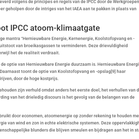
everd volgens de principes en regels van de IPCC door de Werkgroepen
er geholpen door de intriges van het IAEA aan te pakken in plaats van
root IPCC atoom-klimaatgate
lige mantra “Hernieuwbare Energie, Kernenergie, Koolstofopvang en -
e uitstoot van broeikasgassen te verminderen. Deze drievuldigheid
wijl het de realiteit verdraait.
nkel de optie van Hernieuwbare Energie duurzaam is. Hernieuwbare Energ
aarnaast toont de optie van Koolstofopvang en -opslag[9] haar
rijven, door de hoge kostprijs.
houden zijn verhuld omdat anders het eerste doel, het verhullen van 
rding van het drieledig discours is het gevolg van de belangen van de
uikt door economen, atoomenergie op zonder rekening te houden me
rgie van wind en zon in echte elektrische systemen. Deze oppervlakkig
etenschappelijke blunders die blijven smeulen en bijdragen aan het in s