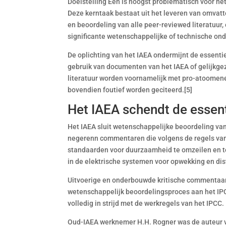
Doelstelling Een is hoogst problematisch voor het
Deze kerntaak bestaat uit het leveren van omvatt
en beoordeling van alle peer-reviewed literatuur,
significante wetenschappelijke of technische on
De oplichting van het IAEA ondermijnt de essentie
gebruik van documenten van het IAEA of gelijkge
literatuur worden voornamelijk met pro-atoomenerg
bovendien foutief worden geciteerd.[5]
Het IAEA schendt de essent
Het IAEA sluit wetenschappelijke beoordeling va
negerenn commentaren die volgens de regels van 
standaarden voor duurzaamheid te omzeilen en t
in de elektrische systemen voor opwekking en dis
Uitvoerige en onderbouwde kritische commentaar
wetenschappelijk beoordelingsproces aan het IPCC
volledig in strijd met de werkregels van het IPCC.
Oud-IAEA werknemer H.H. Rogner was de auteur v