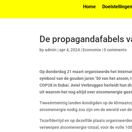
Home
Doelstellinge
De propagandafabels v
by
admin
|
apr 4, 2024
|
Economie
|
0 comments
Op donderdag 21 maart organiseerde het Interna
symbool van de gouden jaren ’50 van het atoom, t
COP28 in Dubai. Aviel Verbruggen herleidt hun dis
uit waarom het nog altijd over atoomenergie gaat,
Tweeëntwintig landen kondigden op de klimaatco
atoomenergie nodig zou zijn om de wereld van de
Tezelfdertijd en op dezelfde plaats organiseerden
verwerpen atoomenergie totaal, voor de volle 1