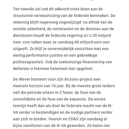
Ten tweede zal ook dit akkoord niets doen aan de
structurele verwaarlozing van de federale kerntaken. De
rekening blijft nagenoeg ongewijzigd: na aftrek van de
sociale zekerheid, de rentelasten en de dotaties aan de
deelstaten houdt de federale regering zo´n 20 miljard
over, voor taken waar ze vandaag 40 miljard euro aan
uitgeeft. Zo blijf je onvermijdelijk vastzitten met een
weinig performante justitie en een gebrekkige
politiecapaciteit. Ook de toekomstige financiering van
defensie is hiermee helemaal niet opgelost.
De Wever hanteert voor zijn Arizona-project een
mentale horizon van 10 jaar. Bij de meeste grote leiders
valt die periode uiteen in 2 fases: de fase van de
consolidatie en de fase van de expansie. De eerste
termijn heeft dan als doel de federale macht van de N-
VA verder te bestendigen en de nodige partners verder
aan zich te binden. Vooruit en CD&V zijn vandaag al
bijna satellieten van de N-VA geworden. Ze halen net