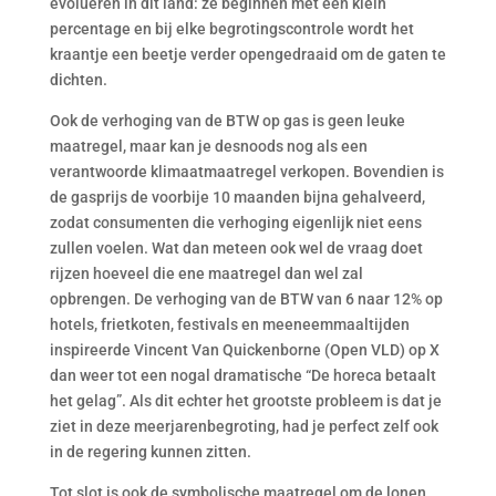
evolueren in dit land: ze beginnen met een klein
percentage en bij elke begrotingscontrole wordt het
kraantje een beetje verder opengedraaid om de gaten te
dichten.
Ook de verhoging van de BTW op gas is geen leuke
maatregel, maar kan je desnoods nog als een
verantwoorde klimaatmaatregel verkopen. Bovendien is
de gasprijs de voorbije 10 maanden bijna gehalveerd,
zodat consumenten die verhoging eigenlijk niet eens
zullen voelen. Wat dan meteen ook wel de vraag doet
rijzen hoeveel die ene maatregel dan wel zal
opbrengen. De verhoging van de BTW van 6 naar 12% op
hotels, frietkoten, festivals en meeneemmaaltijden
inspireerde Vincent Van Quickenborne (Open VLD) op X
dan weer tot een nogal dramatische “De horeca betaalt
het gelag”. Als dit echter het grootste probleem is dat je
ziet in deze meerjarenbegroting, had je perfect zelf ook
in de regering kunnen zitten.
Tot slot is ook de symbolische maatregel om de lonen