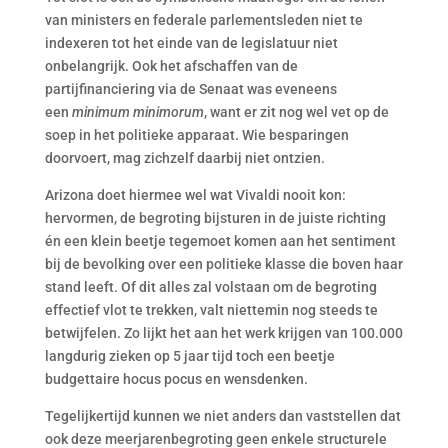
van ministers en federale parlementsleden niet te
indexeren tot het einde van de legislatuur niet
onbelangrijk. Ook het afschaffen van de
partijfinanciering via de Senaat was eveneens
een
minimum minimorum
, want er zit nog wel vet op de
soep in het politieke apparaat. Wie besparingen
doorvoert, mag zichzelf daarbij niet ontzien.
Arizona doet hiermee wel wat Vivaldi nooit kon:
hervormen, de begroting bijsturen in de juiste richting
én een klein beetje tegemoet komen aan het sentiment
bij de bevolking over een politieke klasse die boven haar
stand leeft. Of dit alles zal volstaan om de begroting
effectief vlot te trekken, valt niettemin nog steeds te
betwijfelen. Zo lijkt het aan het werk krijgen van 100.000
langdurig zieken op 5 jaar tijd toch een beetje
budgettaire hocus pocus en wensdenken.
Tegelijkertijd kunnen we niet anders dan vaststellen dat
ook deze meerjarenbegroting geen enkele structurele