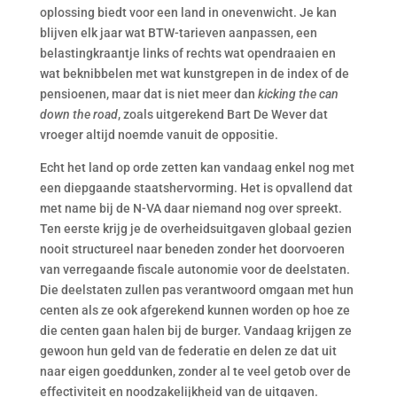
oplossing biedt voor een land in onevenwicht. Je kan
blijven elk jaar wat BTW-tarieven aanpassen, een
belastingkraantje links of rechts wat opendraaien en
wat beknibbelen met wat kunstgrepen in de index of de
pensioenen, maar dat is niet meer dan
kicking the can
down the road
, zoals uitgerekend Bart De Wever dat
vroeger altijd noemde vanuit de oppositie.
Echt het land op orde zetten kan vandaag enkel nog met
een diepgaande staatshervorming. Het is opvallend dat
met name bij de N-VA daar niemand nog over spreekt.
Ten eerste krijg je de overheidsuitgaven globaal gezien
nooit structureel naar beneden zonder het doorvoeren
van verregaande fiscale autonomie voor de deelstaten.
Die deelstaten zullen pas verantwoord omgaan met hun
centen als ze ook afgerekend kunnen worden op hoe ze
die centen gaan halen bij de burger. Vandaag krijgen ze
gewoon hun geld van de federatie en delen ze dat uit
naar eigen goeddunken, zonder al te veel getob over de
effectiviteit en noodzakelijkheid van de uitgaven.