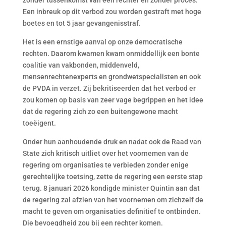
zonder tussenkomst van een rechter en zonder proces.
Een inbreuk op dit verbod zou worden gestraft met hoge
boetes en tot 5 jaar gevangenisstraf.
Het is een ernstige aanval op onze democratische
rechten. Daarom kwamen kwam onmiddellijk een bonte
coalitie van vakbonden, middenveld,
mensenrechtenexperts en grondwetspecialisten en ook
de PVDA in verzet. Zij bekritiseerden dat het verbod er
zou komen op basis van zeer vage begrippen en het idee
dat de regering zich zo een buitengewone macht
toeëigent.
Onder hun aanhoudende druk en nadat ook de Raad van
State zich kritisch uitliet over het voornemen van de
regering om organisaties te verbieden zonder enige
gerechtelijke toetsing, zette de regering een eerste stap
terug. 8 januari 2026 kondigde minister Quintin aan dat
de regering zal afzien van het voornemen om zichzelf de
macht te geven om organisaties definitief te ontbinden.
Die bevoegdheid zou bij een rechter komen.