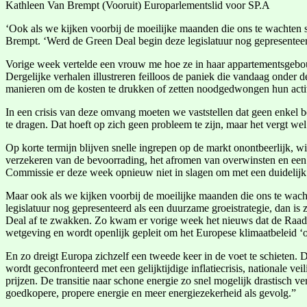
Kathleen Van Brempt (Vooruit) Europarlementslid voor SP.A
‘Ook als we kijken voorbij de moeilijke maanden die ons te wachten st
Brempt. ‘Werd de Green Deal begin deze legislatuur nog gepresenteerd
Vorige week vertelde een vrouw me hoe ze in haar appartementsgebouw 
Dergelijke verhalen illustreren feilloos de paniek die vandaag onder d
manieren om de kosten te drukken of zetten noodgedwongen hun activit
In een crisis van deze omvang moeten we vaststellen dat geen enkel be
te dragen. Dat hoeft op zich geen probleem te zijn, maar het vergt we
Op korte termijn blijven snelle ingrepen op de markt onontbeerlijk, 
verzekeren van de bevoorrading, het afromen van overwinsten en een lo
Commissie er deze week opnieuw niet in slagen om met een duidelijk 
Maar ook als we kijken voorbij de moeilijke maanden die ons te wacht
legislatuur nog gepresenteerd als een duurzame groeistrategie, dan is
Deal af te zwakken. Zo kwam er vorige week het nieuws dat de Raad de
wetgeving en wordt openlijk gepleit om het Europese klimaatbeleid ‘on
En zo dreigt Europa zichzelf een tweede keer in de voet te schieten. 
wordt geconfronteerd met een gelijktijdige inflatiecrisis, nationale ve
prijzen. De transitie naar schone energie zo snel mogelijk drastisch 
goedkopere, propere energie en meer energiezekerheid als gevolg.”