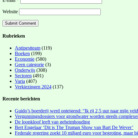
E-mail
*
Website
Rubrieken
Antipestteam
(119)
Boeken
(199)
Economie
(580)
Geen categorie
(3)
Onderwijs
(308)
Sectoren
(491)
Varia
(407)
Verkiezingen 2024
(137)
Recente berichten
Guido’s boerderij werd onteigend: “Ik rij 2,5 uur naar mijn vel
Vergunningsdossiers voor grondwater worden steeds complexe
De loonkloof leeft van geheimhouding
Bert Engelaar ‘Dit is The Truman Show van Bart De Wever’
Federale regering zoekt 10 miljard euro voor begroting, maar bi