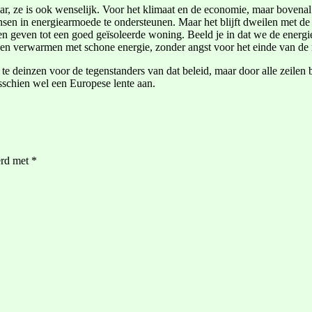
lbaar, ze is ook wenselijk. Voor het klimaat en de economie, maar bove
nsen in energiearmoede te ondersteunen. Maar het blijft dweilen met d
 geven tot een goed geïsoleerde woning. Beeld je in dat we de energie
nen verwarmen met schone energie, zonder angst voor het einde van de
e deinzen voor de tegenstanders van dat beleid, maar door alle zeilen b
isschien wel een Europese lente aan.
erd met
*