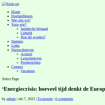
Home
Doelstellingen
Wie zijn wij?
Voor wie?
Juridische bijstand
Lidgeld
Hoe lid worden?
Statuten
Links
Nieuwsbrieven
Actueel
Lezersbrieven
Persberichten
Contact
Vacatures
Select Page
‘Energiecrisis: hoeveel tijd denkt de Euro
by
admin
|
okt 7, 2022
|
Economie
|
0 comments