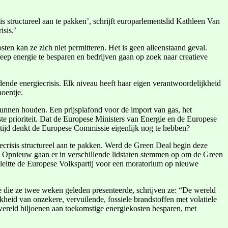
s structureel aan te pakken’, schrijft europarlementslid Kathleen Van
isis.’
en kan ze zich niet permitteren. Het is geen alleenstaand geval.
greep energie te besparen en bedrijven gaan op zoek naar creatieve
dende energiecrisis. Elk niveau heeft haar eigen verantwoordelijkheid
hoentje.
kunnen houden. Een prijsplafond voor de import van gas, het
ste prioriteit. Dat de Europese Ministers van Energie en de Europese
 tijd denkt de Europese Commissie eigenlijk nog te hebben?
ecrisis structureel aan te pakken. Werd de Green Deal begin deze
tie. Opnieuw gaan er in verschillende lidstaten stemmen op om de Green
pleitte de Europese Volkspartij voor een moratorium op nieuwe
die die ze twee weken geleden presenteerde, schrijven ze: “De wereld
ijkheid van onzekere, vervuilende, fossiele brandstoffen met volatiele
 wereld biljoenen aan toekomstige energiekosten besparen, met