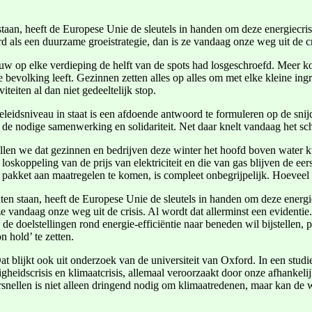
aan, heeft de Europese Unie de sleutels in handen om deze energiecrisi
 als een duurzame groeistrategie, dan is ze vandaag onze weg uit de cr
op elke verdieping de helft van de spots had losgeschroefd. Meer kost
e bevolking leeft. Gezinnen zetten alles op alles om met elke kleine in
eiten al dan niet gedeeltelijk stop.
leidsniveau in staat is een afdoende antwoord te formuleren op de snij
l de nodige samenwerking en solidariteit. Net daar knelt vandaag het sc
willen we dat gezinnen en bedrijven deze winter het hoofd boven water 
skoppeling van de prijs van elektriciteit en die van gas blijven de eer
pakket aan maatregelen te komen, is compleet onbegrijpelijk. Hoeveel
en staan, heeft de Europese Unie de sleutels in handen om deze energi
 ze vandaag onze weg uit de crisis. Al wordt dat allerminst een eviden
 doelstellingen rond energie-efficiëntie naar beneden wil bijstellen, 
 hold’ te zetten.
Dat blijkt ook uit onderzoek van de universiteit van Oxford. In een stu
iligheidscrisis en klimaatcrisis, allemaal veroorzaakt door onze afhankel
versnellen is niet alleen dringend nodig om klimaatredenen, maar kan de