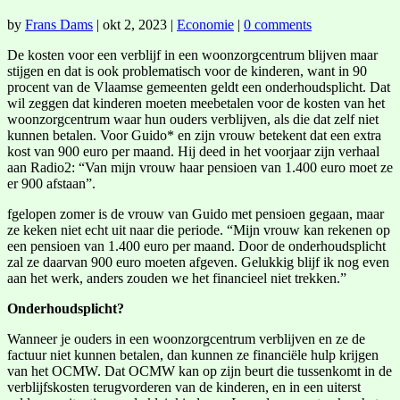
by
Frans Dams
|
okt 2, 2023
|
Economie
|
0 comments
De kosten voor een verblijf in een woonzorgcentrum blijven maar
stijgen en dat is ook problematisch voor de kinderen, want in 90
procent van de Vlaamse gemeenten geldt een onderhoudsplicht. Dat
wil zeggen dat kinderen moeten meebetalen voor de kosten van het
woonzorgcentrum waar hun ouders verblijven, als die dat zelf niet
kunnen betalen. Voor Guido* en zijn vrouw betekent dat een extra
kost van 900 euro per maand. Hij deed in het voorjaar zijn verhaal
aan Radio2: “Van mijn vrouw haar pensioen van 1.400 euro moet ze
er 900 afstaan”.
fgelopen zomer is de vrouw van Guido met pensioen gegaan, maar
ze keken niet echt uit naar die periode. “Mijn vrouw kan rekenen op
een pensioen van 1.400 euro per maand. Door de onderhoudsplicht
zal ze daarvan 900 euro moeten afgeven. Gelukkig blijf ik nog even
aan het werk, anders zouden we het financieel niet trekken.”
Onderhoudsplicht?
Wanneer je ouders in een woonzorgcentrum verblijven en ze de
factuur niet kunnen betalen, dan kunnen ze financiële hulp krijgen
van het OCMW. Dat OCMW kan op zijn beurt die tussenkomt in de
verblijfskosten terugvorderen van de kinderen, en in een uiterst