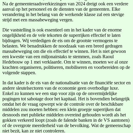
Na de gemeenteraadsverkiezingen van 2024 dreigt ook een verdere
aanval op het personeel en de diensten van de gemeenten. Elke
verandering in het belang van de werkende klasse zal een stevige
strijd met een massabeweging vergen.
Die vaststelling is ook essentieel om in het kader van de enorme
ongelijkheid en de vele tekorten de superrijken effectief te laten
bijdragen. Wij verdedigen de eis om de grootste vermogens te
belasten. We benadrukken de noodzaak van een breed gedragen
massabeweging om die eis effectief te winnen. Het is niet gewoon
een kwestie van een miljonairstaks te stemmen, zoals Raoul
Hedebouw op 1 mei verklaarde. Om te winnen, moeten we al onze
krachten organiseren, politiseren, mobiliseren en voorbereiden op de
volgende stappen.
In dat kader is de eis van de nationalisatie van de financiële sector en
andere sleutelsectoren van de economie geen overbodige luxe.
Enkel zo kunnen we een stap voor zijn op de onvermijdelijke
pogingen tot sabotage door het kapitaal. Het is bovendien belangrijk
omdat het de vraag opwerpt wie de controle over de beschikbare
middelen zou moeten hebben: een klein groepje superrijken dat
desnoods met publieke middelen overeind gehouden wordt als het
gokken verkeerd loopt (zoals de falende banken in de VS aantonen)
of de overgrote meerderheid van de bevolking. Wat de gemeenschap
niet bezit, kan ze niet controleren.