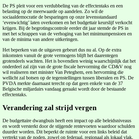
De PS pleit voor een verdubbeling van de effectentaks en een
belasting op de meerwaarde op aandelen. Zo wil de
sociaaldemocratie de besparingen op onze levensstandaard
‘evenwichtig’ laten overkomen en het budgettair keurslijf verkocht
krijgen. Bij de begrotingscontrole eerder dit jaar stemde de PS in
met het schrappen van de verhoging van het minimumpensioen en
van de minima van andere uitkeringen.
Het beperken van de uitgaven gebeurt dus nu al. Op de extra
inkomsten vanuit de grote vermogens blijft het daarentegen
grotendeels wachten. Het is bovendien weinig waarschijnlijk dat het
onderdeel zal zijn van de grote fiscale hervorming die CD&V nog
wil realiseren met minister Van Peteghem, een hervorming die
wellicht zal botsen op de tegenstellingen tussen liberalen en PS. De
PVDA merkte daarnaast terecht op dat geen enkele van de 37
Belgische miljardairs vandaag geraakt wordt door de bestaande
effectentaks.
Verandering zal strijd vergen
De budgettaire dwangbuis heeft een impact op alle beleidsniveaus
en wordt versterkt door de stijgende rentevoeten waardoor schulden
duurder worden. Dit beperkt de ruimte voor een links beleid dat
vertrekt van de noden, zowel op federaal, regionaal als lokaal vlak.