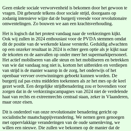
Geen enkele sociale verworvenheid is bekomen door het gewoon te
vragen. Dit gebeurde telkens door sociale strijd, doorgaans op
zodanig intensieve wijze dat de burgerij vreesde voor revolutionaire
omwentelingen. Zo bouwen we aan een krachtsverhouding.
Het is logisch dat het protest vandaag naar de verkiezingen kijkt.
Ook wij zullen in 2024 enthousiast voor de PVDA stemmen omdat
dit de positie van de werkende klasse versterkt. Geduldig afwachten
op een onzeker resultaat in 2024 is echter geen optie als je kijkt naar
de tekorten en de aanvallen op onder meer het supermarktpersoneel.
Het actief mobiliseren van alle steun en het mobiliseren en betrekken
van wie dat vandaag nog niet is, kortom het uitbreiden en verdiepen
van strijd is de manier waarop in de zorg, het onderwijs of het
openbaar vervoer overwinningen geboekt kunnen worden. De
burgerij zal pas extra middelen toekennen als ze het mes op de keel
gezet wordt. Een dergelijke strijdbenadering zou er bovendien voor
zorgen dat in de verkiezingscampagnes van 2024 niet de verdelende
haat van rechts en extreemrechts centraal staan, zeker in Vlaanderen,
maar onze eisen.
Dit is onderdeel van onze revolutionaire benadering gericht op
socialistische maatschappijverandering. We nemen geen genoegen
met oppervlakkige veranderingen van de oude samenleving, we
willen een nieuwe. Die zullen we bekomen op de manier dat de