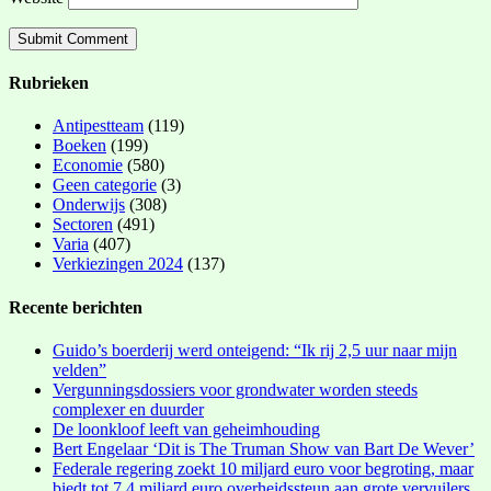
Rubrieken
Antipestteam
(119)
Boeken
(199)
Economie
(580)
Geen categorie
(3)
Onderwijs
(308)
Sectoren
(491)
Varia
(407)
Verkiezingen 2024
(137)
Recente berichten
Guido’s boerderij werd onteigend: “Ik rij 2,5 uur naar mijn
velden”
Vergunningsdossiers voor grondwater worden steeds
complexer en duurder
De loonkloof leeft van geheimhouding
Bert Engelaar ‘Dit is The Truman Show van Bart De Wever’
Federale regering zoekt 10 miljard euro voor begroting, maar
biedt tot 7,4 miljard euro overheidssteun aan grote vervuilers