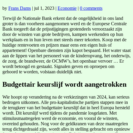
by
Frans Dams
|
jul 1, 2023
|
Economie
|
0 comments
Terwijl de Nationale Bank erkent dat de ongelijkheid in ons land
groter is dan voorheen aangenomen werd en de Europese Centrale
Bank toegeeft dat de prijsstijgingen grotendeels veroorzaakt zijn
door de winsten van grote bedrijven, kampen werkenden op hun
werkplaats en in hun leven met steeds meer tekorten. Koop met de
huidige rentevoeten en prijzen maar eens een eigen huis of
appartement! Openbare diensten zijn kapot bespaard. Het water staat
aan de lippen van het personeel van de kinderopvang, het onderwijs,
de zorg, de brandweer, de OCMW’s, het openbaar vervoer … Er
wordt betoogd en gestaakt. Signalen geven en oproepen om
gehoord te worden, volstaan duidelijk niet.
Budgettair keurslijf wordt aangetrokken
Wie hoopt op verandering na de verkiezingen van 2024, kan serieus
bedrogen uitkomen. Alle pro-kapitalistische partijen stappen mee in
de terugkeer van het budgettaire keurslijf dat in heel Europa hersteld
wordt. Dit keurslijf werd tijdens de pandemie losgelaten. Met
stimulusmaatregelen werd de economie, en vooral de winsten,
overeind gehouden. Nog voor de geldkranen van deze maatregelen
terug dichtgedraaid zijn, wordt alles in stelling gebracht om opnieuw