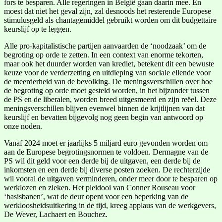
fors te besparen. Alle regeringen in België gaan daarin mee. En
moest dat niet het geval zijn, zal desnoods het resterende Europese
stimulusgeld als chantagemiddel gebruikt worden om dit budgettaire
keurslijf op te leggen.
Alle pro-kapitalistische partijen aanvaarden de ‘noodzaak’ om de
begroting op orde te zetten. In een context van enorme tekorten,
maar ook het duurder worden van krediet, betekent dit een bewuste
keuze voor de verderzetting en uitdieping van sociale ellende voor
de meerderheid van de bevolking. De meningsverschillen over hoe
de begroting op orde moet gesteld worden, in het bijzonder tussen
de PS en de liberalen, worden breed uitgesmeerd en zijn reëel. Deze
meningsverschillen blijven evenwel binnen de krijtlijnen van dat
keurslijf en bevatten bijgevolg nog geen begin van antwoord op
onze noden.
Vanaf 2024 moet er jaarlijks 5 miljard euro gevonden worden om
aan de Europese begrotingsnormen te voldoen. Dermagne van de
PS wil dit geld voor een derde bij de uitgaven, een derde bij de
inkomsten en een derde bij diverse posten zoeken. De rechterzijde
wil vooral de uitgaven verminderen, onder meer door te besparen op
werklozen en zieken. Het pleidooi van Conner Rouseau voor
‘basisbanen’, wat de deur opent voor een beperking van de
werkloosheidsuitkering in de tijd, kreeg applaus van de werkgevers,
De Wever, Lachaert en Bouchez.