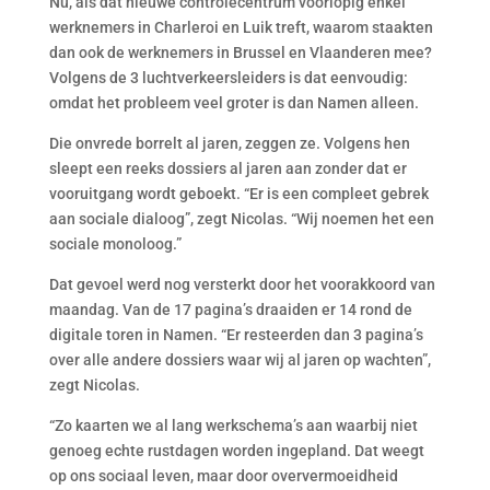
Nu, als dat nieuwe controlecentrum voorlopig enkel
werknemers in Charleroi en Luik treft, waarom staakten
dan ook de werknemers in Brussel en Vlaanderen mee?
Volgens de 3 luchtverkeersleiders is dat eenvoudig:
omdat het probleem veel groter is dan Namen alleen.
Die onvrede borrelt al jaren, zeggen ze. Volgens hen
sleept een reeks dossiers al jaren aan zonder dat er
vooruitgang wordt geboekt. “Er is een compleet gebrek
aan sociale dialoog”, zegt Nicolas. “Wij noemen het een
sociale monoloog.”
Dat gevoel werd nog versterkt door het voorakkoord van
maandag. Van de 17 pagina’s draaiden er 14 rond de
digitale toren in Namen. “Er resteerden dan 3 pagina’s
over alle andere dossiers waar wij al jaren op wachten”,
zegt Nicolas.
“Zo kaarten we al lang werkschema’s aan waarbij niet
genoeg echte rustdagen worden ingepland. Dat weegt
op ons sociaal leven, maar door oververmoeidheid