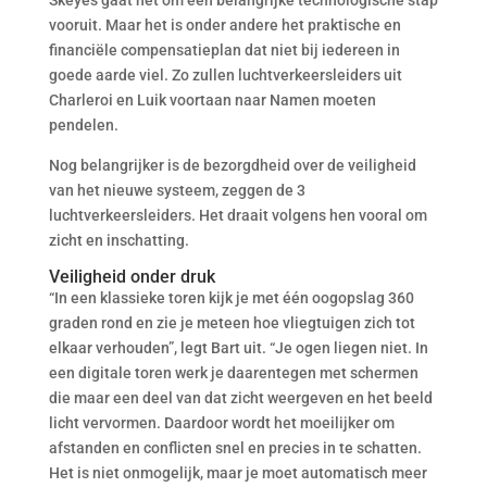
Skeyes gaat het om een belangrijke technologische stap
vooruit. Maar het is onder andere het praktische en
financiële compensatieplan dat niet bij iedereen in
goede aarde viel. Zo zullen luchtverkeersleiders uit
Charleroi en Luik voortaan naar Namen moeten
pendelen.
Nog belangrijker is de bezorgdheid over de veiligheid
van het nieuwe systeem, zeggen de 3
luchtverkeersleiders. Het draait volgens hen vooral om
zicht en inschatting.
Veiligheid onder druk
“In een klassieke toren kijk je met één oogopslag 360
graden rond en zie je meteen hoe vliegtuigen zich tot
elkaar verhouden”, legt Bart uit. “Je ogen liegen niet. In
een digitale toren werk je daarentegen met schermen
die maar een deel van dat zicht weergeven en het beeld
licht vervormen. Daardoor wordt het moeilijker om
afstanden en conflicten snel en precies in te schatten.
Het is niet onmogelijk, maar je moet automatisch meer