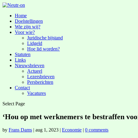
Home
Doelstellingen
Wie zijn wij?
Voor wie?
Juridische bijstand
Lidgeld
Hoe lid worden?
Statuten
Links
Nieuwsbrieven
Actueel
Lezersbrieven
Persberichten
Contact
Vacatures
Select Page
‘Hou op met werknemers te bestraffen voor
by
Frans Dams
|
aug 1, 2023
|
Economie
|
0 comments