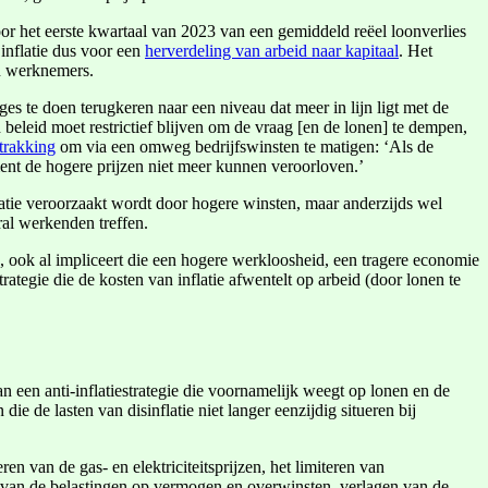
or het eerste kwartaal van 2023 van een gemiddeld reëel loonverlies
inflatie dus voor een
herverdeling van arbeid naar kapitaal
. Het
n werknemers.
es te doen terugkeren naar een niveau dat meer in lijn ligt met de
 beleid moet restrictief blijven om de vraag [en de lonen] te dempen,
strakking
om via een omweg bedrijfswinsten te matigen: ‘Als de
ment de hogere prijzen niet meer kunnen veroorloven.’
flatie veroorzaakt wordt door hogere winsten, maar anderzijds wel
ral werkenden treffen.
, ook al impliceert die een hogere werkloosheid, een tragere economie
rategie die de kosten van inflatie afwentelt op arbeid (door lonen te
n een anti-inflatiestrategie die voornamelijk weegt op lonen en de
 de lasten van disinflatie niet langer eenzijdig situeren bij
n van de gas- en elektriciteitsprijzen, het limiteren van
 van de belastingen op vermogen en overwinsten, verlagen van de