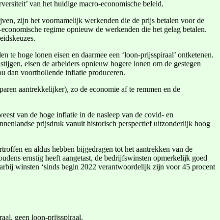
versiteit’ van het huidige macro-economische beleid.
ijven, zijn het voornamelijk werkenden die de prijs betalen voor de
macro-economische regime opnieuw de werkenden die het gelag betalen.
leidskeuzes.
en te hoge lonen eisen en daarmee een ‘loon-prijsspiraal’ ontketenen.
 stijgen, eisen de arbeiders opnieuw hogere lonen om de gestegen
 dan voorthollende inflatie produceren.
paren aantrekkelijker), zo de economie af te remmen en de
eest van de hoge inflatie in de nasleep van de covid- en
enlandse prijsdruk vanuit historisch perspectief uitzonderlijk hoog
rtroffen en aldus hebben bijgedragen tot het aantrekken van de
houdens ernstig heeft aangetast, de bedrijfswinsten opmerkelijk goed
arbij winsten ‘sinds begin 2022 verantwoordelijk zijn voor 45 procent
aal, geen loon-prijsspiraal.