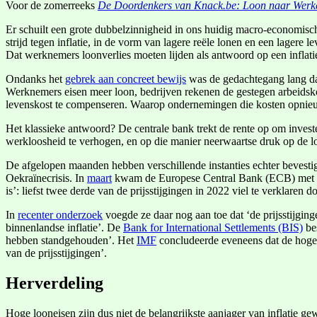
Voor de zomerreeks
De Doordenkers van Knack.be: Loon naar Werk
Er schuilt een grote dubbelzinnigheid in ons huidig macro-economische
strijd tegen inflatie, in de vorm van lagere reële lonen en een lagere
Dat werknemers loonverlies moeten lijden als antwoord op een inflati
Ondanks het
gebrek aan concreet bewijs
was de gedachtegang lang dat
Werknemers eisen meer loon, bedrijven rekenen de gestegen arbeidskos
levenskost te compenseren. Waarop ondernemingen die kosten opnieuw
Het klassieke antwoord? De centrale bank trekt de rente op om invest
werkloosheid te verhogen, en op die manier neerwaartse druk op de lo
De afgelopen maanden hebben verschillende instanties echter bevestigd
Oekraïnecrisis. In
maart
kwam de Europese Central Bank (ECB) met onder
is’: liefst twee derde van de prijsstijgingen in 2022 viel te verklaren
In
recenter onderzoek
voegde ze daar nog aan toe dat ‘de prijsstijgin
binnenlandse inflatie’. De
Bank for International Settlements (BIS)
bes
hebben standgehouden’. Het
IMF
concludeerde eveneens dat de hogere
van de prijsstijgingen’.
Herverdeling
Hoge looneisen zijn dus niet de belangrijkste aanjager van inflatie gew