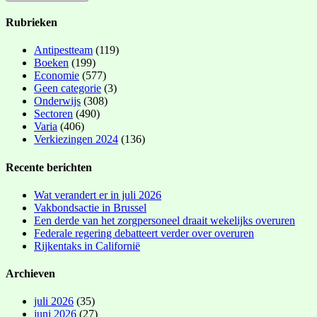
Rubrieken
Antipestteam
(119)
Boeken
(199)
Economie
(577)
Geen categorie
(3)
Onderwijs
(308)
Sectoren
(490)
Varia
(406)
Verkiezingen 2024
(136)
Recente berichten
Wat verandert er in juli 2026
Vakbondsactie in Brussel
Een derde van het zorgpersoneel draait wekelijks overuren
Federale regering debatteert verder over overuren
Rijkentaks in Californië
Archieven
juli 2026
(35)
juni 2026
(27)