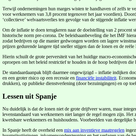
Terwijl ondernemingen hun marges wisten te handhaven of zelfs te v
voor werknemers van 3,8 procent tegenover het jaar voordien). Doordat
‘collectieve’ welvaartsverlies ten gevolge van de stijgende inflatie w
Om de inflatie te doen terugkeren naar de doelstelling van 2 procent s
historische norm pre-corona. De beleidsaanbeveling die het IMF hieraa
zodat bedrijven op die manier gedwongen worden om lagere winstma
prijzen gedurende langere tijd sneller stijgen dan de lonen en de re
Hierin schuilt de grote perversiteit van het huidige macro-economisch
oproepen om het beleid restrictief te houden in de hoop bedrijven die 
De standaardaanpak blijft daarmee ongewijzigd – inflatie indijken do
en een groter risico op een recessie en
financiële instabiliteit
. Econom
drukken), op publieke dienstverlening (door bezuinigingen) en op toe
Lessen uit Spanje
Nu duidelijk is dat de lonen niet de grote drijfveer waren, maar integ
levenstandaard van werknemers niet langer de regel mogen zijn. Het zo
kwetsbare werknemers en huishoudens. Voorbeelden van dergelijke bel
In Spanje heeft de overheid een
mix aan inventieve maatregelen
ingeze
huurprijsstijgingen, inkomensondersteuning en het verlagen van de b