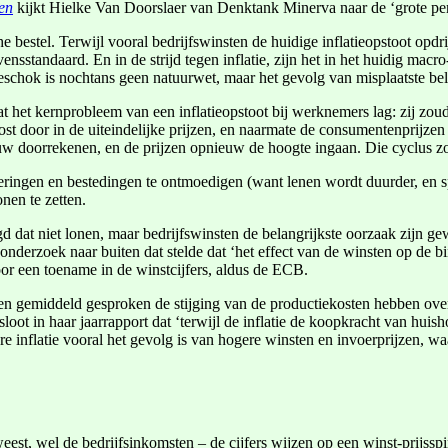
en
kijkt Hielke Van Doorslaer van Denktank Minerva naar de ‘grote per
 bestel. Terwijl vooral bedrijfswinsten de huidige inflatieopstoot opdr
 levensstandaard. En in de strijd tegen inflatie, zijn het in het huidig 
eschok is nochtans geen natuurwet, maar het gevolg van misplaatste be
 het kernprobleem van een inflatieopstoot bij werknemers lag: zij zoud
t door in de uiteindelijke prijzen, en naarmate de consumentenprijzen
 doorrekenen, en de prijzen opnieuw de hoogte ingaan. Die cyclus zou
eringen en bestedingen te ontmoedigen (want lenen wordt duurder, en s
nen te zetten.
 dat niet lonen, maar bedrijfswinsten de belangrijkste oorzaak zijn gew
zoek naar buiten dat stelde dat ‘het effect van de winsten op de binn
 door een toename in de winstcijfers, aldus de ECB.
gen gemiddeld gesproken de stijging van de productiekosten hebben ove
loot in haar jaarrapport dat ‘terwijl de inflatie de koopkracht van huis
 inflatie vooral het gevolg is van hogere winsten en invoerprijzen, wa
eest, wel de bedrijfsinkomsten – de cijfers wijzen op een winst-prijsspir