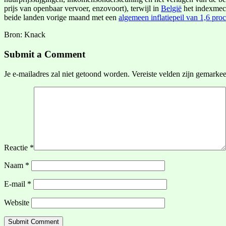
prijs van openbaar vervoer, enzovoort), terwijl in
België
het indexmech
beide landen vorige maand met een
algemeen inflatiepeil van 1,6 pro
Bron: Knack
Submit a Comment
Je e-mailadres zal niet getoond worden.
Vereiste velden zijn gemarke
Reactie
*
Naam
*
E-mail
*
Website