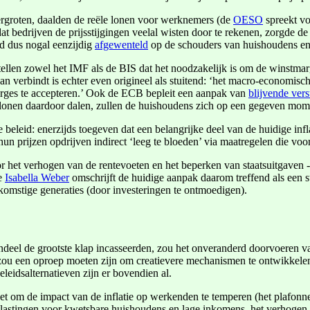
ergroten, daalden de reële lonen voor werknemers (de
OESO
spreekt vo
 bedrijven de prijsstijgingen veelal wisten door te rekenen, zorgde de 
erd dus nogal eenzijdig
afgewenteld
op de schouders van huishoudens e
tellen zowel het IMF als de BIS dat het noodzakelijk is om de winstmarg
n verbindt is echter even origineel als stuitend: ‘het macro-economisch
rges te accepteren.’ Ook de ECB bepleit een aanpak van
blijvende ver
ële lonen daardoor dalen, zullen de huishoudens zich op een gegeven mo
e beleid: enerzijds toegeven dat een belangrijke deel van de huidige in
hun prijzen opdrijven indirect ‘leeg te bloeden’ via maatregelen die voo
or het verhogen van de rentevoeten en het beperken van staatsuitgaven -
e
Isabella Weber
omschrijft de huidige aanpak daarom treffend als een st
komstige generaties (door investeringen te ontmoedigen).
endeel de grootste klap incasseerden, zou het onveranderd doorvoeren va
u een oproep moeten zijn om creatievere mechanismen te ontwikkelen die
eidsalternatieven zijn er bovendien al.
t om de impact van de inflatie op werkenden te temperen (het plafonnere
elastingen voor kwetsbare huishoudens en lage inkomens, het verhogen