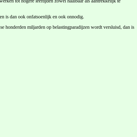
rken tot hogere leeftijden zowel haalbaar als aantrekkelijk te
en is dan ook onfatsoenlijk en ook onnodig.
kse honderden miljarden op belastingparadijzen wordt versluisd, dan is