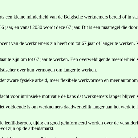
lechts een kleine minderheid van de Belgische werknemers bereid of in sta
r 66 jaar, en vanaf 2030 wordt deze 67 jaar. Dit is een maatregel die do
ocent van de werknemers zin heeft om tot 67 jaar of langer te werken. V
at te zijn om tot 67 jaar te werken. Een overweldigende meerderheid va
timistischer over hun vermogen om langer te werken.
Minder zware fysieke arbeid, meer flexibele werkvormen en meer autono
ht voor intrinsieke motivatie de kans dat werknemers langer blijven
 niet voldoende is om werknemers daadwerkelijk langer aan het werk te
e leeftijdsgroep, tijdig en goed geïnformeerd worden over de verander
ol zijn op de arbeidsmarkt.