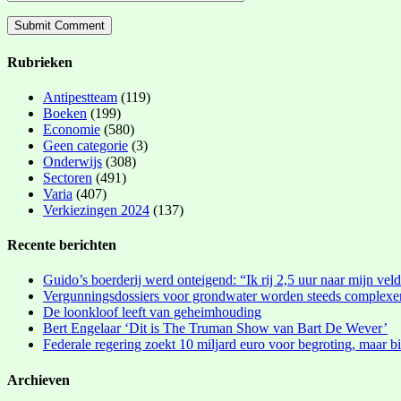
Rubrieken
Antipestteam
(119)
Boeken
(199)
Economie
(580)
Geen categorie
(3)
Onderwijs
(308)
Sectoren
(491)
Varia
(407)
Verkiezingen 2024
(137)
Recente berichten
Guido’s boerderij werd onteigend: “Ik rij 2,5 uur naar mijn vel
Vergunningsdossiers voor grondwater worden steeds complexe
De loonkloof leeft van geheimhouding
Bert Engelaar ‘Dit is The Truman Show van Bart De Wever’
Federale regering zoekt 10 miljard euro voor begroting, maar bi
Archieven