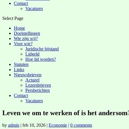
Contact
Vacatures
Select Page
Home
Doelstellingen
Wie zijn wij?
Voor wie?
Juridische bijstand
Lidgeld
Hoe lid worden?
Statuten
Links
Nieuwsbrieven
Actueel
Lezersbrieven
Persberichten
Contact
Vacatures
Leven we om te werken of is het andersom
by
admin
|
feb 10, 2026
|
Economie
|
0 comments