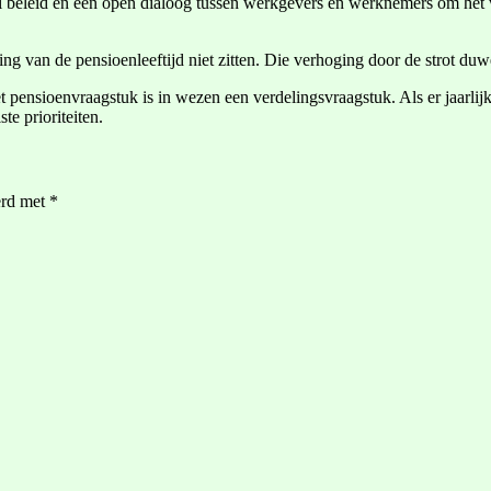
l beleid en een open dialoog tussen werkgevers en werknemers om het we
 van de pensioenleeftijd niet zitten. Die verhoging door de strot duw
 pensioenvraagstuk is in wezen een verdelingsvraagstuk. Als er jaarlij
te prioriteiten.
erd met
*