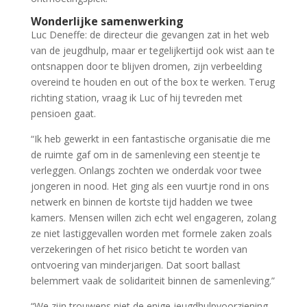
Wonderlijke samenwerking
Luc Deneffe: de directeur die gevangen zat in het web
van de jeugdhulp, maar er tegelijkertijd ook wist aan te
ontsnappen door te blijven dromen, zijn verbeelding
overeind te houden en out of the box te werken. Terug
richting station, vraag ik Luc of hij tevreden met
pensioen gaat.
“Ik heb gewerkt in een fantastische organisatie die me
de ruimte gaf om in de samenleving een steentje te
verleggen. Onlangs zochten we onderdak voor twee
jongeren in nood. Het ging als een vuurtje rond in ons
netwerk en binnen de kortste tijd hadden we twee
kamers. Mensen willen zich echt wel engageren, zolang
ze niet lastiggevallen worden met formele zaken zoals
verzekeringen of het risico beticht te worden van
ontvoering van minderjarigen. Dat soort ballast
belemmert vaak de solidariteit binnen de samenleving.”
“We zijn trouwens niet de enige jeugdhulpvoorziening