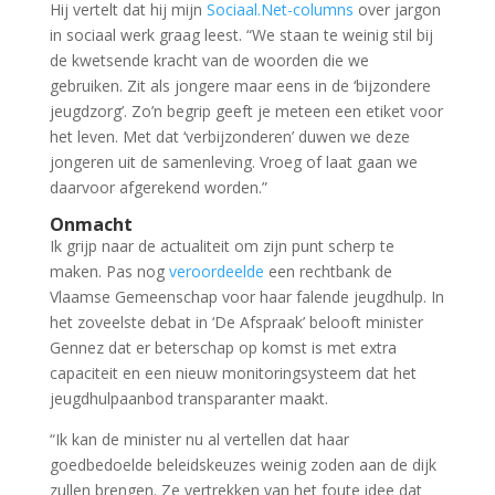
Hij vertelt dat hij mijn
Sociaal.Net-columns
over jargon
in sociaal werk graag leest. “We staan te weinig stil bij
de kwetsende kracht van de woorden die we
gebruiken. Zit als jongere maar eens in de ‘bijzondere
jeugdzorg’. Zo’n begrip geeft je meteen een etiket voor
het leven. Met dat ‘verbijzonderen’ duwen we deze
jongeren uit de samenleving. Vroeg of laat gaan we
daarvoor afgerekend worden.”
Onmacht
Ik grijp naar de actualiteit om zijn punt scherp te
maken. Pas nog
veroordeelde
een rechtbank de
Vlaamse Gemeenschap voor haar falende jeugdhulp. In
het zoveelste debat in ‘De Afspraak’ belooft minister
Gennez dat er beterschap op komst is met extra
capaciteit en een nieuw monitoringsysteem dat het
jeugdhulpaanbod transparanter maakt.
“Ik kan de minister nu al vertellen dat haar
goedbedoelde beleidskeuzes weinig zoden aan de dijk
zullen brengen. Ze vertrekken van het foute idee dat