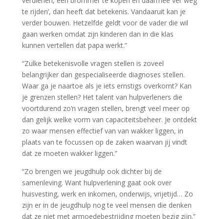
verdienen, een brommer te kopen en daarmee ver weg
te rijden’, dan heeft dat betekenis. Vandaaruit kan je
verder bouwen. Hetzelfde geldt voor de vader die wil
gaan werken omdat zijn kinderen dan in die klas
kunnen vertellen dat papa werkt.”
“Zulke betekenisvolle vragen stellen is zoveel
belangrijker dan gespecialiseerde diagnoses stellen.
Waar ga je naartoe als je iets ernstigs overkomt? Kan
je grenzen stellen? Het talent van hulpverleners die
voortdurend zo’n vragen stellen, brengt veel meer op
dan gelijk welke vorm van capaciteitsbeheer. Je ontdekt
zo waar mensen effectief van van wakker liggen, in
plaats van te focussen op de zaken waarvan jij vindt
dat ze moeten wakker liggen.”
“Zo brengen we jeugdhulp ook dichter bij de
samenleving. Want hulpverlening gaat ook over
huisvesting, werk en inkomen, onderwijs, vrijetijd… Zo
zijn er in de jeugdhulp nog te veel mensen die denken
dat ze niet met armoedebestrijding moeten bezig zijn.”