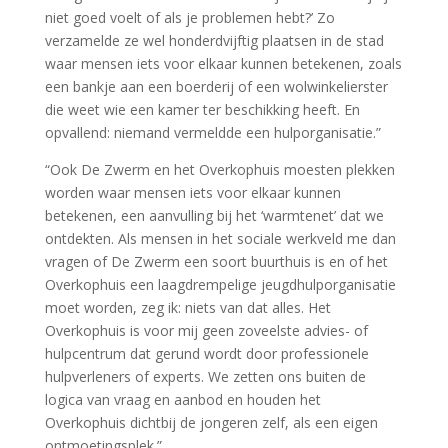
niet goed voelt of als je problemen hebt?’ Zo
verzamelde ze wel honderdvijftig plaatsen in de stad
waar mensen iets voor elkaar kunnen betekenen, zoals
een bankje aan een boerderij of een wolwinkelierster
die weet wie een kamer ter beschikking heeft. En
opvallend: niemand vermeldde een hulporganisatie.”
“Ook De Zwerm en het Overkophuis moesten plekken
worden waar mensen iets voor elkaar kunnen
betekenen, een aanvulling bij het ‘warmtenet’ dat we
ontdekten. Als mensen in het sociale werkveld me dan
vragen of De Zwerm een soort buurthuis is en of het
Overkophuis een laagdrempelige jeugdhulporganisatie
moet worden, zeg ik: niets van dat alles. Het
Overkophuis is voor mij geen zoveelste advies- of
hulpcentrum dat gerund wordt door professionele
hulpverleners of experts. We zetten ons buiten de
logica van vraag en aanbod en houden het
Overkophuis dichtbij de jongeren zelf, als een eigen
ontmoetingsplek.”