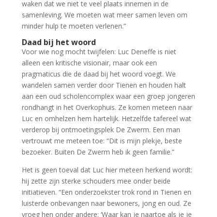
waken dat we niet te veel plaats innemen in de
samenleving. We moeten wat meer samen leven om
minder hulp te moeten verlenen.”
Daad bij het woord
Voor wie nog mocht twijfelen: Luc Deneffe is niet
alleen een kritische visionair, maar ook een
pragmaticus die de daad bij het woord voegt. We
wandelen samen verder door Tienen en houden halt
aan een oud scholencomplex waar een groep jongeren
rondhangt in het Overkophuis. Ze komen meteen naar
Luc en omhelzen hem hartelijk. Hetzelfde tafereel wat
verderop bij ontmoetingsplek De Zwerm. Een man
vertrouwt me meteen toe: “Dit is mijn plekje, beste
bezoeker. Buiten De Zwerm heb ik geen familie.”
Het is geen toeval dat Luc hier meteen herkend wordt:
hij zette zijn sterke schouders mee onder beide
initiatieven. “Een onderzoekster trok rond in Tienen en
luisterde onbevangen naar bewoners, jong en oud. Ze
vroeg hen onder andere: ‘Waar kan je naartoe als je je