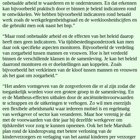
onbetaalde arbeid te waarderen en te ondersteunen. En dat erkennen
kan bijvoorbeeld praktisch door er binnen je beleid indicatoren rond
te ontwikkelen. We hebben bijvoorbeeld indicatoren rond betaald
werk zoals de werkgelegenheidsgraad en de werkloosheidscijfers en
die gebruikt men ook naast het bnp.”
“Maar rond onbetaalde arbeid en de effecten van het beleid daarop
heeft men geen indicatoren. Via tijdsbestedingsonderzoek kan men
daar ook specifieke aspecten monitoren. Bijvoorbeeld de verdeling
van zorgarbeid tussen mannen en vrouwen. Hoe is het verdeeld
binnen de verschillende klassen in de samenleving. Je kan het beleid
daarrond monitoren en er doelstellingen aan koppelen. Zoals
bijvoorbeeld het verkleinen van de kloof tussen mannen en vrouwen
als het gaat om zorgarbeid.“
“Het anders vormgeven van de zorgverloven die er al zijn zodat die
toegankelijk worden voor een grotere groep in de samenleving. En
er de Mattheus-effecten uithalen door de anciënniteitsvoorwaarden
te schrappen en de uitkeringen te verhogen. Zo wil men enerzijds
een flexibele arbeidsmarkt waar iedereen mobiel is en regelmatig
van werkgever of sector kan veranderen. Maar hoe verenig je dat
met de voorwaarden van drie jaar bij dezelfde werkgever om
tijdskrediet voor zorg te kunnen opnemen. Ook het hele Marshall-
plan rond de kinderopvang met betere verloning van de
kinderverzorgers en verlaging van het aantal kinderen per verzorger