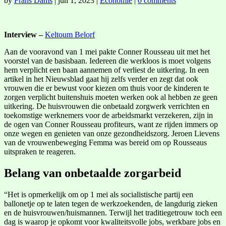
by
Frans Dams
|
jun 1, 2023
|
Economie
|
0 comments
Interview –
Keltoum Belorf
Aan de vooravond van 1 mei pakte Conner Rousseau uit met het
voorstel van de basisbaan. Iedereen die werkloos is moet volgens
hem verplicht een baan aannemen of verliest de uitkering. In een
artikel in het Nieuwsblad gaat hij zelfs verder en zegt dat ook
vrouwen die er bewust voor kiezen om thuis voor de kinderen te
zorgen verplicht buitenshuis moeten werken ook al hebben ze geen
uitkering. De huisvrouwen die onbetaald zorgwerk verrichten en
toekomstige werknemers voor de arbeidsmarkt verzekeren, zijn in
de ogen van Conner Rousseau profiteurs, want ze rijden immers op
onze wegen en genieten van onze gezondheidszorg. Jeroen Lievens
van de vrouwenbeweging Femma was bereid om op Rousseaus
uitspraken te reageren.
Belang van onbetaalde zorgarbeid
“Het is opmerkelijk om op 1 mei als socialistische partij een
ballonetje op te laten tegen de werkzoekenden, de langdurig zieken
en de huisvrouwen/huismannen. Terwijl het traditiegetrouw toch een
dag is waarop je opkomt voor kwaliteitsvolle jobs, werkbare jobs en