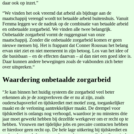
daar ook op inzet.”
“We vinden het ook vreemd dat arbeid als bijdrage aan de
maatschappij verengd wordt tot betaalde arbeid buitenshuis. Vanuit
Femma leggen we de nadruk op de combinatie van betaalde arbeid
en onbetaalde zorgarbeid. We vinden alle twee belangrijk.
Onbetaalde zorgarbeid vormt de ruggengraat van onze
maatschappij. Zonder die onbetaalde zorgarbeid komen er geen
nieuwe mensen bij. Het is frappant dat Conner Roussau het belang
ervan niet ziet en niet meeneemt in zijn betoog. Los van het idee of
die basisbaan – en de effecten daarvan – al dan niet een goed idee is.
Daar kunnen andere bewegingen zoals de vakbonden zich beter
over uitspreken.“
Waardering onbetaalde zorgarbeid
“Je kan binnen het huidig systeem die zorgarbeid veel beter
erkennen als je de zorgverloven die er nu al zijn, zoals
ouderschapsverlof en tijdskrediet met motief zorg, toegankelijker
maakt en de verloning aantrekkelijker maakt. De drempel voor
tijdskrediet is onlangs nog verhoogd, waardoor je nu minstens drie
jaar moet gewerkt hebben bij dezelfde werkgever om er recht op te
hebben. Vrouwen met tijdelijke jobs en precaire contracten hebben
er hierdoor geen recht op. De hele lage uitkering bij tijdskrediet en