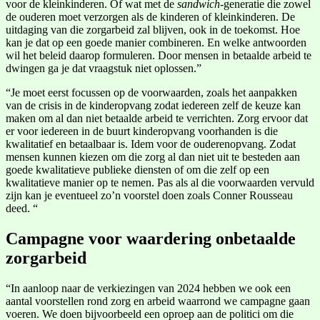
voor de kleinkinderen. Of wat met de
sandwich
-generatie die zowel
de ouderen moet verzorgen als de kinderen of kleinkinderen. De
uitdaging van die zorgarbeid zal blijven, ook in de toekomst. Hoe
kan je dat op een goede manier combineren. En welke antwoorden
wil het beleid daarop formuleren. Door mensen in betaalde arbeid te
dwingen ga je dat vraagstuk niet oplossen.”
“Je moet eerst focussen op de voorwaarden, zoals het aanpakken
van de crisis in de kinderopvang zodat iedereen zelf de keuze kan
maken om al dan niet betaalde arbeid te verrichten. Zorg ervoor dat
er voor iedereen in de buurt kinderopvang voorhanden is die
kwalitatief en betaalbaar is. Idem voor de ouderenopvang. Zodat
mensen kunnen kiezen om die zorg al dan niet uit te besteden aan
goede kwalitatieve publieke diensten of om die zelf op een
kwalitatieve manier op te nemen. Pas als al die voorwaarden vervuld
zijn kan je eventueel zo’n voorstel doen zoals Conner Rousseau
deed. “
Campagne voor waardering onbetaalde
zorgarbeid
“In aanloop naar de verkiezingen van 2024 hebben we ook een
aantal voorstellen rond zorg en arbeid waarrond we campagne gaan
voeren. We doen bijvoorbeeld een oproep aan de politici om die