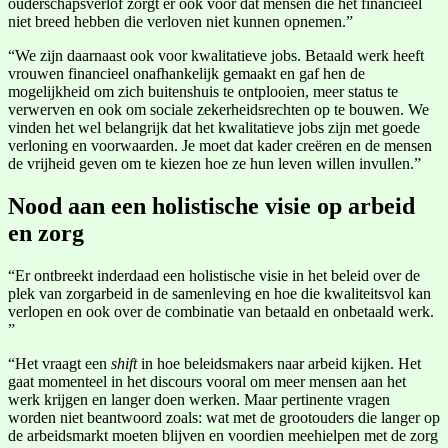
ouderschapsverlof zorgt er ook voor dat mensen die het financieel
niet breed hebben die verloven niet kunnen opnemen.”
“We zijn daarnaast ook voor kwalitatieve jobs. Betaald werk heeft
vrouwen financieel onafhankelijk gemaakt en gaf hen de
mogelijkheid om zich buitenshuis te ontplooien, meer status te
verwerven en ook om sociale zekerheidsrechten op te bouwen. We
vinden het wel belangrijk dat het kwalitatieve jobs zijn met goede
verloning en voorwaarden. Je moet dat kader creëren en de mensen
de vrijheid geven om te kiezen hoe ze hun leven willen invullen.”
Nood aan een holistische visie op arbeid
en zorg
“Er ontbreekt inderdaad een holistische visie in het beleid over de
plek van zorgarbeid in de samenleving en hoe die kwaliteitsvol kan
verlopen en ook over de combinatie van betaald en onbetaald werk.
”
“Het vraagt een
shift
in hoe beleidsmakers naar arbeid kijken. Het
gaat momenteel in het discours vooral om meer mensen aan het
werk krijgen en langer doen werken. Maar pertinente vragen
worden niet beantwoord zoals: wat met de grootouders die langer op
de arbeidsmarkt moeten blijven en voordien meehielpen met de zorg