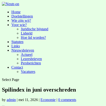
Home
Doelstellingen
Wie zijn wij?
Voor wie?
Juridische bijstand
Lidgeld
Hoe lid worden?
Statuten
Links
Nieuwsbrieven
Actueel
Lezersbrieven
Persberichten
Contact
Vacatures
Select Page
Spilindex in juni overschreden
by
admin
|
mei 11, 2026
|
Economie
|
0 comments