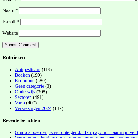
Naam
*
E-mail
*
Website
Rubrieken
Antipestteam
(119)
Boeken
(199)
Economie
(580)
Geen categorie
(3)
Onderwijs
(308)
Sectoren
(491)
Varia
(407)
Verkiezingen 2024
(137)
Recente berichten
Guido’s boerderij werd onteigend: “Ik rij 2,5 uur naar mijn vel
Vergunningsdossiers voor grondwater worden steeds complexe