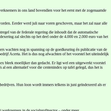
 werknemers in ons land bovendien voor het eerst met de zogenaamde
worden. Eerder werd juli naar voren geschoven, maar het zal naar alle
atregel van de federale regering die inhoudt dat de automatische
xering zal slechts op het deel onder de 4.000 en 2.000 euro van het
ners wachten nog in spanning op de goedkeuring én publicatie van de
rijf Acerta. Het is dus nog afwachten of het voorstel het uiteindelijk
x bleek moeilijker dan gedacht. Er ligt wel een uitgewerkt voorstel
 een alternatief voor die centenindex op tafel gelegd, dus het is
ebedrijven. Hun loon wordt immers telkens in juni geïndexeerd als er
j werknemers in de socialprofitsector – onder meer