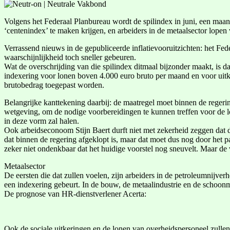
Volgens het Federaal Planbureau wordt de spilindex in juni, een ma
‘centenindex’ te maken krijgen, en arbeiders in de metaalsector lopen
Verrassend nieuws in de gepubliceerde inflatievooruitzichten: het Fed
waarschijnlijkheid toch sneller gebeuren.
Wat de overschrijding van die spilindex ditmaal bijzonder maakt, is da
indexering voor lonen boven 4.000 euro bruto per maand en voor uitk
brutobedrag toegepast worden.
Belangrijke kanttekening daarbij: de maatregel moet binnen de regeri
wetgeving, om de nodige voorbereidingen te kunnen treffen voor de loo
in deze vorm zal halen.
Ook arbeidseconoom Stijn Baert durft niet met zekerheid zeggen dat d
dat binnen de regering afgeklopt is, maar dat moet dus nog door het 
zeker niet ondenkbaar dat het huidige voorstel nog sneuvelt. Maar de 
Metaalsector
De eersten die dat zullen voelen, zijn arbeiders in de petroleumnijve
een indexering gebeurt. In de bouw, de metaalindustrie en de schoon
De prognose van HR-dienstverlener Acerta:
Ook de sociale uitkeringen en de lonen van overheidspersoneel zullen