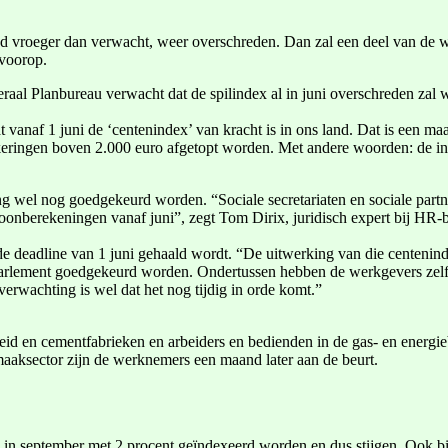
and vroeger dan verwacht, weer overschreden. Dan zal een deel van de
 voorop.
eraal Planbureau verwacht dat de spilindex al in juni overschreden zal 
t vanaf 1 juni de ‘centenindex’ van kracht is in ons land. Dat is een ma
eringen boven 2.000 euro afgetopt worden. Met andere woorden: de inde
ng wel nog goedgekeurd worden. “Sociale secretariaten en sociale part
nberekeningen vanaf juni”, zegt Tom Dirix, juridisch expert bij HR-bed
e deadline van 1 juni gehaald wordt. “De uitwerking van die centeninde
parlement goedgekeurd worden. Ondertussen hebben de werkgevers zelfs al
verwachting is wel dat het nog tijdig in orde komt.”
rheid en cementfabrieken en arbeiders en bedienden in de gas- en energi
maaksector zijn de werknemers een maand later aan de beurt.
 in september met 2 procent geïndexeerd worden en dus stijgen. Ook bi