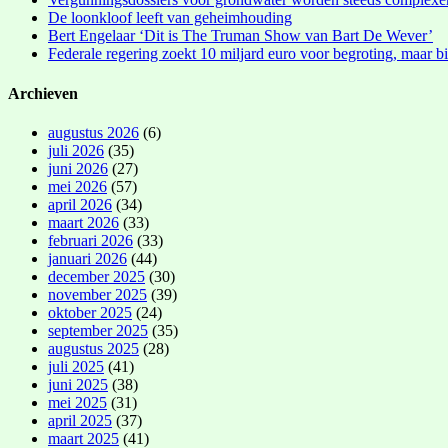
De loonkloof leeft van geheimhouding
Bert Engelaar ‘Dit is The Truman Show van Bart De Wever’
Federale regering zoekt 10 miljard euro voor begroting, maar bi
Archieven
augustus 2026
(6)
juli 2026
(35)
juni 2026
(27)
mei 2026
(57)
april 2026
(34)
maart 2026
(33)
februari 2026
(33)
januari 2026
(44)
december 2025
(30)
november 2025
(39)
oktober 2025
(24)
september 2025
(35)
augustus 2025
(28)
juli 2025
(41)
juni 2025
(38)
mei 2025
(31)
april 2025
(37)
maart 2025
(41)