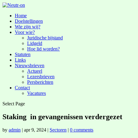
Home
Doelstellingen
Wie zijn wij?
Voor wie?
Juridische bijstand
Lidgeld
Hoe lid worden?
Statuten
Links
Nieuwsbrieven
Actueel
Lezersbrieven
Persberichten
Contact
Vacatures
Select Page
Staking in gevangenissen verdergezet
by
admin
|
apr 9, 2024
|
Sectoren
|
0 comments