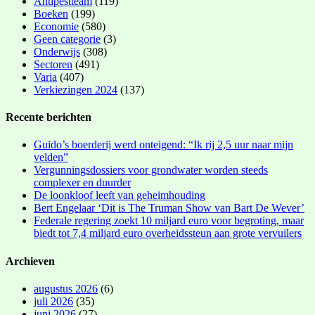
Antipestteam
(119)
Boeken
(199)
Economie
(580)
Geen categorie
(3)
Onderwijs
(308)
Sectoren
(491)
Varia
(407)
Verkiezingen 2024
(137)
Recente berichten
Guido’s boerderij werd onteigend: “Ik rij 2,5 uur naar mijn
velden”
Vergunningsdossiers voor grondwater worden steeds
complexer en duurder
De loonkloof leeft van geheimhouding
Bert Engelaar ‘Dit is The Truman Show van Bart De Wever’
Federale regering zoekt 10 miljard euro voor begroting, maar
biedt tot 7,4 miljard euro overheidssteun aan grote vervuilers
Archieven
augustus 2026
(6)
juli 2026
(35)
juni 2026
(27)