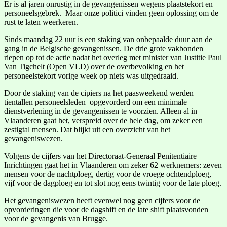
Er is al jaren onrustig in de gevangenissen wegens plaatstekort en
personeelsgebrek. Maar onze politici vinden geen oplossing om de
rust te laten weerkeren.
Sinds maandag 22 uur is een staking van onbepaalde duur aan de
gang in de Belgische gevangenissen. De drie grote vakbonden
riepen op tot de actie nadat het overleg met minister van Justitie Paul
Van Tigchelt (Open VLD) over de overbevolking en het
personeelstekort vorige week op niets was uitgedraaid.
Door de staking van de cipiers na het paasweekend werden
tientallen personeelsleden opgevorderd om een minimale
dienstverlening in de gevangenissen te voorzien. Alleen al in
Vlaanderen gaat het, verspreid over de hele dag, om zeker een
zestigtal mensen. Dat blijkt uit een overzicht van het
gevangeniswezen.
Volgens de cijfers van het Directoraat-Generaal Penitentiaire
Inrichtingen gaat het in Vlaanderen om zeker 62 werknemers: zeven
mensen voor de nachtploeg, dertig voor de vroege ochtendploeg,
vijf voor de dagploeg en tot slot nog eens twintig voor de late ploeg.
Het gevangeniswezen heeft evenwel nog geen cijfers voor de
opvorderingen die voor de dagshift en de late shift plaatsvonden
voor de gevangenis van Brugge.