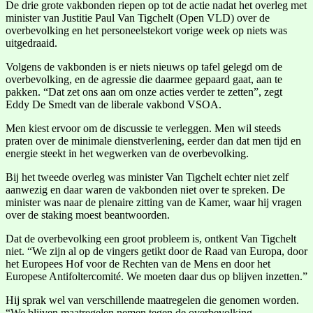
De drie grote vakbonden riepen op tot de actie nadat het overleg met
minister van Justitie Paul Van Tigchelt (Open VLD) over de
overbevolking en het personeelstekort vorige week op niets was
uitgedraaid.
Volgens de vakbonden is er niets nieuws op tafel gelegd om de
overbevolking, en de agressie die daarmee gepaard gaat, aan te
pakken. “Dat zet ons aan om onze acties verder te zetten”, zegt
Eddy De Smedt van de liberale vakbond VSOA.
Men kiest ervoor om de discussie te verleggen. Men wil steeds
praten over de minimale dienstverlening, eerder dan dat men tijd en
energie steekt in het wegwerken van de overbevolking.
Bij het tweede overleg was minister Van Tigchelt echter niet zelf
aanwezig en daar waren de vakbonden niet over te spreken. De
minister was naar de plenaire zitting van de Kamer, waar hij vragen
over de staking moest beantwoorden.
Dat de overbevolking een groot probleem is, ontkent Van Tigchelt
niet. “We zijn al op de vingers getikt door de Raad van Europa, door
het Europees Hof voor de Rechten van de Mens en door het
Europese Antifoltercomité. We moeten daar dus op blijven inzetten.”
Hij sprak wel van verschillende maatregelen die genomen worden.
“We blijven maatregelen nemen tegen de overbevolking,