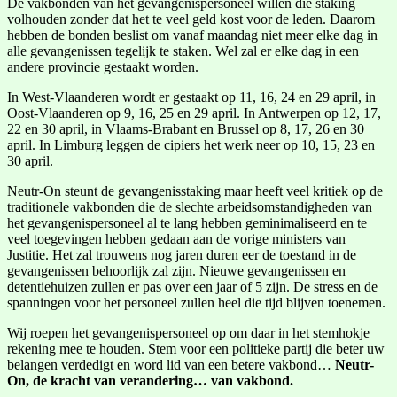
De vakbonden van het gevangenispersoneel willen die staking
volhouden zonder dat het te veel geld kost voor de leden. Daarom
hebben de bonden beslist om vanaf maandag niet meer elke dag in
alle gevangenissen tegelijk te staken. Wel zal er elke dag in een
andere provincie gestaakt worden.
In West-Vlaanderen wordt er gestaakt op 11, 16, 24 en 29 april, in
Oost-Vlaanderen op 9, 16, 25 en 29 april. In Antwerpen op 12, 17,
22 en 30 april, in Vlaams-Brabant en Brussel op 8, 17, 26 en 30
april. In Limburg leggen de cipiers het werk neer op 10, 15, 23 en
30 april.
Neutr-On steunt de gevangenisstaking maar heeft veel kritiek op de
traditionele vakbonden die de slechte arbeidsomstandigheden van
het gevangenispersoneel al te lang hebben geminimaliseerd en te
veel toegevingen hebben gedaan aan de vorige ministers van
Justitie. Het zal trouwens nog jaren duren eer de toestand in de
gevangenissen behoorlijk zal zijn. Nieuwe gevangenissen en
detentiehuizen zullen er pas over een jaar of 5 zijn. De stress en de
spanningen voor het personeel zullen heel die tijd blijven toenemen.
Wij roepen het gevangenispersoneel op om daar in het stemhokje
rekening mee te houden. Stem voor een politieke partij die beter uw
belangen verdedigt en word lid van een betere vakbond…
Neutr-
On, de kracht van verandering… van vakbond.