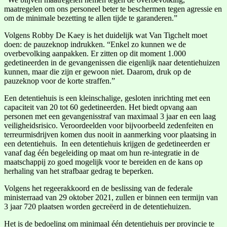
maatregelen om ons personeel beter te beschermen tegen agressie en
om de minimale bezetting te allen tijde te garanderen.”
Volgens Robby De Kaey is het duidelijk wat Van Tigchelt moet
doen: de pauzeknop indrukken. “Enkel zo kunnen we de
overbevolking aanpakken. Er zitten op dit moment 1.000
gedetineerden in de gevangenissen die eigenlijk naar detentiehuizen
kunnen, maar die zijn er gewoon niet. Daarom, druk op de
pauzeknop voor de korte straffen.”
Een detentiehuis is een kleinschalige, gesloten inrichting met een
capaciteit van 20 tot 60 gedetineerden. Het biedt opvang aan
personen met een gevangenisstraf van maximaal 3 jaar en een laag
veiligheidsrisico. Veroordeelden voor bijvoorbeeld zedenfeiten en
terreurmisdrijven komen dus nooit in aanmerking voor plaatsing in
een detentiehuis. In een detentiehuis krijgen de gedetineerden er
vanaf dag één begeleiding op maat om hun re-integratie in de
maatschappij zo goed mogelijk voor te bereiden en de kans op
herhaling van het strafbaar gedrag te beperken.
Volgens het regeerakkoord en de beslissing van de federale
ministerraad van 29 oktober 2021, zullen er binnen een termijn van
3 jaar 720 plaatsen worden gecreëerd in de detentiehuizen.
Het is de bedoeling om minimaal één detentiehuis per provincie te