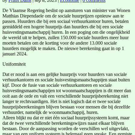
by
Frans Dams
|
sep 8, 2023
|
Economie
|
0 comments
De Vlaamse Regering beslist op aansturen van minister van Wonen
Matthias Diependaele om de sociale huurprijzen opnieuw aan te
passen. Huurders die bij een sociaal verhuurkantoor huren, betalen
gemiddeld een hogere huurprijs dan huurders die bij een sociale
huisvestingsmaatschappij huren. In een poging om die ongelijkheid
de wereld uit te helpen, zullen 150.000 sociale huurders meer huur
moeten betalen om de korting voor de andere 13.000 sociale
huurders mogelijk te maken. De nieuwe berekening gaat in op 1
januari 2024.
Uniformiteit
Dat er nood is aan een gelijke huurprijs voor huurders van sociale
verhuurkantoren en sociale huisvestingsmaatschappijen staat buiten
kijf. Door de fusie van sociale verhuurkantoren en sociale
huisvestingsmaatschappijen tot woonmaatschappijen is dit meer dan
ooit aan de orde en valt een verschillende huurprijsberekening niet
langer te rechtvaardigen. Het is niet logisch dat er twee sociale
huurprijsberekeningen blijven bestaan voor mensen die bij dezelfde
verhuurder, namelijk de woonmaatschappij, huren.
Alleen blijkt nu dat er niet één sociaal huurprijssysteem komt, maar
dat de twee verschillende berekeningswijzes naast elkaar blijven
bestaan. Door de aanpassing worden de verschillen wel uitgevlakt,
maar van een uniform systeem is helemaal geen sprake. Een gemiste