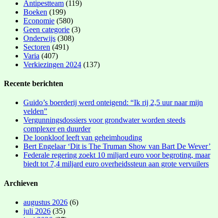
Antipestteam
(119)
Boeken
(199)
Economie
(580)
Geen categorie
(3)
Onderwijs
(308)
Sectoren
(491)
Varia
(407)
Verkiezingen 2024
(137)
Recente berichten
Guido’s boerderij werd onteigend: “Ik rij 2,5 uur naar mijn
velden”
Vergunningsdossiers voor grondwater worden steeds
complexer en duurder
De loonkloof leeft van geheimhouding
Bert Engelaar ‘Dit is The Truman Show van Bart De Wever’
Federale regering zoekt 10 miljard euro voor begroting, maar
biedt tot 7,4 miljard euro overheidssteun aan grote vervuilers
Archieven
augustus 2026
(6)
juli 2026
(35)