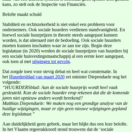
kans, zo stelt ook de Inspectie van Financiën.
Belofte maakt schuld
Stabiliteit en rechtszekerheid is niet enkel een probleem voor
ondernemers. Ook sociale huurders verdienen standvastigheid. En
hoewel sociale huurprijzen in theorie steeds aangepast kunnen
worden, is dat uiteraard niet de bedoeling. Ook sociale huurders
moeten kunnen inschatten waar ze aan toe zijn. Begin deze
legislatuur (in 2020) werden de sociale huurprijzen van huurders bij
een sociale huisvestingsmaatschappij al een eerste keer aangepast,
ook toen al met
stijgingen tot gevolg
.
Dat zorgde toen voor stevig debat en heel wat consternatie. In
het
Huurdersblad van maart 2020
zei minister Diependaele nog het
volgende:
“HUURDERSblad: Aan de sociale huurprijs wordt heel vaak
gesleuteld. Kan de sociale huurder erop rekenen dat die de komende
jaren niet opnieuw anders wordt berekend?
Matthias Diependaele: We maken nog een grondige analyse van de
huidige wijzigingen, maar er zijn geen nieuwe wijzigingen gepland
deze legislatuur.”
Aan duidelijkheid geen gebrek, maar het blijkt dus een loze belofte.
In het Vlaams regeerakkoord stond trouwens dat de ‘sociale