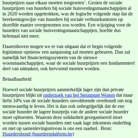
huurprijzen naar elkaar moeten toegroeien’. Gezien de sociale
huurprijzen van huurders bij sociale huisvestingsmaatschappijen al
in 2020 werden opgetrokken, was de logische volgende stap dat de
berekeningswijze van huurders bij sociale verhuurkantoren op
dezelfde manier overgenomen zou worden. Een wijziging voor de
huurders van sociale huisvestingsmaatschappijen, hoefde dus
helemaal niet meer.
Daarenboven mogen we er van uitgaan dat er begin volgende
legislatuur opnieuw een aanpassing zal moeten gebeuren. Dan zal
namelijk het financieringssysteem van de nieuwe
woonmaatschappijen, waar de sociale huurprijzen een fundamenteel
deel van uitmaken, ook hervormd moeten worden.
Betaalbaarheid
Hoewel sociale huurprijzen aanmerkelijk lager zijn dan private
huurprijzen blijkt uit
onderzoek van het Steunpunt Wonen
dat maar
liefst 34% van de sociale huurders onvoldoende overhoudt om nog
menswaardig te leven. Het is dan ook onbegrijpelijk dat de ene
sociale huurder de lagere huurprijs van de andere sociale huurder
moet ophoesten. Waarom deze solidariteit georganiseerd moet
worden tussen sociale huurders met vaak lage inkomens onderling
en niet op samenlevingsniveau is ons een raadsel. Bron:
Huurdersbond (huurdersplatform.be)