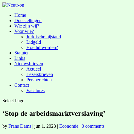
Home
Doelstellingen
Wie zijn wij?
Voor wie?
Juridische bijstand
Lidgeld
Hoe lid worden?
Statuten
Links
Nieuwsbrieven
Actueel
Lezersbrieven
Persberichten
Contact
Vacatures
Select Page
‘Stop de arbeidsmarktverslaving’
by
Frans Dams
|
jun 1, 2023
|
Economie
|
0 comments