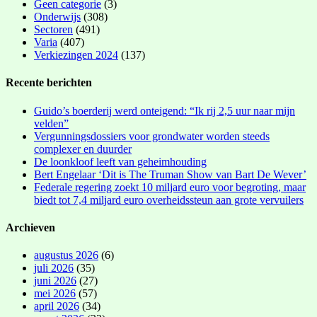
Geen categorie
(3)
Onderwijs
(308)
Sectoren
(491)
Varia
(407)
Verkiezingen 2024
(137)
Recente berichten
Guido’s boerderij werd onteigend: “Ik rij 2,5 uur naar mijn
velden”
Vergunningsdossiers voor grondwater worden steeds
complexer en duurder
De loonkloof leeft van geheimhouding
Bert Engelaar ‘Dit is The Truman Show van Bart De Wever’
Federale regering zoekt 10 miljard euro voor begroting, maar
biedt tot 7,4 miljard euro overheidssteun aan grote vervuilers
Archieven
augustus 2026
(6)
juli 2026
(35)
juni 2026
(27)
mei 2026
(57)
april 2026
(34)