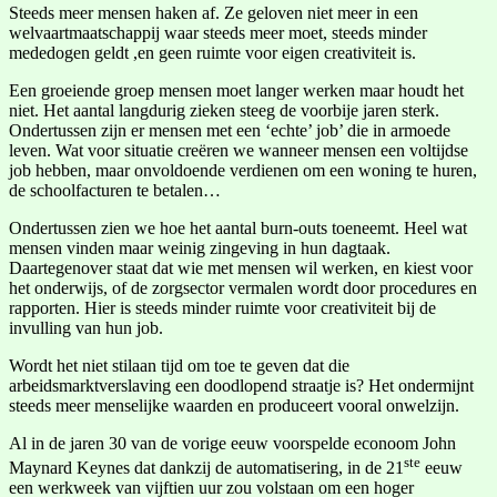
Steeds meer mensen haken af. Ze geloven niet meer in een
welvaartmaatschappij waar steeds meer moet, steeds minder
mededogen geldt ,en geen ruimte voor eigen creativiteit is.
Een groeiende groep mensen moet langer werken maar houdt het
niet. Het aantal langdurig zieken steeg de voorbije jaren sterk.
Ondertussen zijn er mensen met een ‘echte’ job’ die in armoede
leven. Wat voor situatie creëren we wanneer mensen een voltijdse
job hebben, maar onvoldoende verdienen om een woning te huren,
de schoolfacturen te betalen…
Ondertussen zien we hoe het aantal burn-outs toeneemt. Heel wat
mensen vinden maar weinig zingeving in hun dagtaak.
Daartegenover staat dat wie met mensen wil werken, en kiest voor
het onderwijs, of de zorgsector vermalen wordt door procedures en
rapporten. Hier is steeds minder ruimte voor creativiteit bij de
invulling van hun job.
Wordt het niet stilaan tijd om toe te geven dat die
arbeidsmarktverslaving een doodlopend straatje is? Het ondermijnt
steeds meer menselijke waarden en produceert vooral onwelzijn.
Al in de jaren 30 van de vorige eeuw voorspelde econoom John
ste
Maynard Keynes dat dankzij de automatisering, in de 21
eeuw
een werkweek van vijftien uur zou volstaan om een hoger