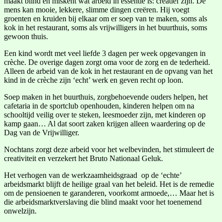
maakt blind en miskent wat arbeid in essentie is: creatief zijn. De
mens kan mooie, lekkere, slimme dingen creëren. Hij voegt
groenten en kruiden bij elkaar om er soep van te maken, soms als
kok in het restaurant, soms als vrijwilligers in het buurthuis, soms
gewoon thuis.
Een kind wordt met veel liefde 3 dagen per week opgevangen in
crèche. De overige dagen zorgt oma voor de zorg en de tederheid.
Alleen de arbeid van de kok in het restaurant en de opvang van het
kind in de crèche zijn ‘echt’ werk en geven recht op loon.
Soep maken in het buurthuis, zorgbehoevende ouders helpen, het
cafetaria in de sportclub openhouden, kinderen helpen om na
schooltijd veilig over te steken, leesmoeder zijn, met kinderen op
kamp gaan… Al dat soort zaken krijgen alleen waardering op de
Dag van de Vrijwilliger.
Nochtans zorgt deze arbeid voor het welbevinden, het stimuleert de
creativiteit en verzekert het Bruto Nationaal Geluk.
Het verhogen van de werkzaamheidsgraad op de ‘echte’
arbeidsmarkt blijft de heilige graal van het beleid. Het is de remedie
om de pensioenen te garanderen, voorkomt armoede,… Maar het is
die arbeidsmarktverslaving die blind maakt voor het toenemend
onwelzijn.