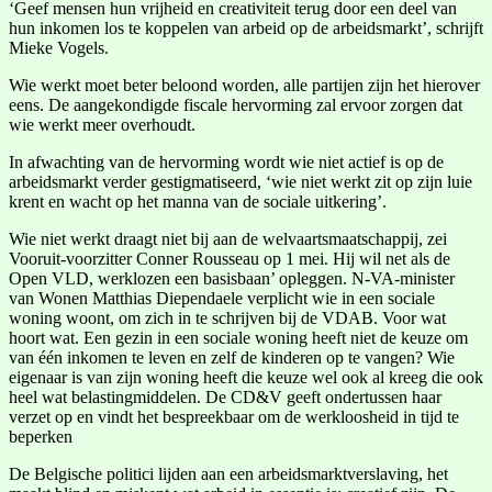
‘Geef mensen hun vrijheid en creativiteit terug door een deel van
hun inkomen los te koppelen van arbeid op de arbeidsmarkt’, schrijft
Mieke Vogels.
Wie werkt moet beter beloond worden, alle partijen zijn het hierover
eens. De aangekondigde fiscale hervorming zal ervoor zorgen dat
wie werkt meer overhoudt.
In afwachting van de hervorming wordt wie niet actief is op de
arbeidsmarkt verder gestigmatiseerd, ‘wie niet werkt zit op zijn luie
krent en wacht op het manna van de sociale uitkering’.
Wie niet werkt draagt niet bij aan de welvaartsmaatschappij, zei
Vooruit-voorzitter Conner Rousseau op 1 mei. Hij wil net als de
Open VLD, werklozen een basisbaan’ opleggen. N-VA-minister
van Wonen Matthias Diependaele verplicht wie in een sociale
woning woont, om zich in te schrijven bij de VDAB. Voor wat
hoort wat. Een gezin in een sociale woning heeft niet de keuze om
van één inkomen te leven en zelf de kinderen op te vangen? Wie
eigenaar is van zijn woning heeft die keuze wel ook al kreeg die ook
heel wat belastingmiddelen. De CD&V geeft ondertussen haar
verzet op en vindt het bespreekbaar om de werkloosheid in tijd te
beperken
De Belgische politici lijden aan een arbeidsmarktverslaving, het