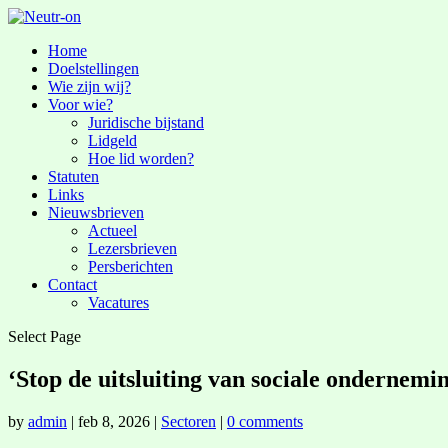
Home
Doelstellingen
Wie zijn wij?
Voor wie?
Juridische bijstand
Lidgeld
Hoe lid worden?
Statuten
Links
Nieuwsbrieven
Actueel
Lezersbrieven
Persberichten
Contact
Vacatures
Select Page
‘Stop de uitsluiting van sociale ondernemi
by
admin
|
feb 8, 2026
|
Sectoren
|
0 comments