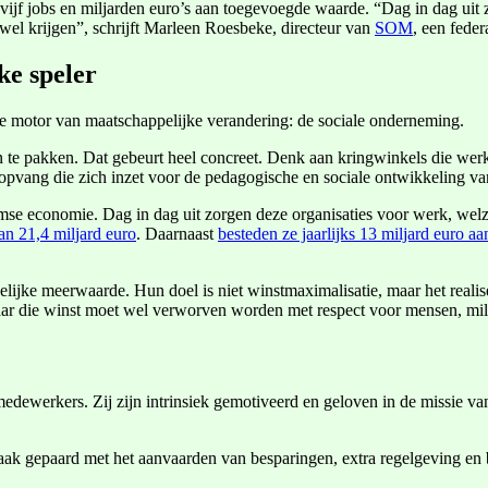
vijf jobs en miljarden euro’s aan toegevoegde waarde. “Dag in dag uit
wel krijgen”, schrijft Marleen Roesbeke, directeur van
SOM
, een fede
ke speler
e motor van maatschappelijke verandering: de sociale onderneming.
an te pakken. Dat gebeurt heel concreet. Denk aan kringwinkels die wer
opvang die zich inzet voor de pedagogische en sociale ontwikkeling va
se economie. Dag in dag uit zorgen deze organisaties voor werk, welzi
n 21,4 miljard euro
. Daarnaast
besteden ze jaarlijks 13 miljard euro a
lijke meerwaarde. Hun doel is niet winstmaximalisatie, maar het realis
ar die winst moet wel verworven worden met respect voor mensen, mil
edewerkers. Zij zijn intrinsiek gemotiveerd en geloven in de missie van 
aak gepaard met het aanvaarden van besparingen, extra regelgeving en be