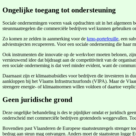
Ongelijke toegang tot ondersteuning
Sociale ondernemingen voeren vaak opdrachten uit in het algemeen be
steunmaatregelen die commerciële bedrijven wel kunnen gebruiken om
Zo komen ze zelden in aanmerking voor de
kmo-portefeuille
, een sub
adviestrajecten recupereren. Voor een sociale onderneming die haar med
Ook instrumenten die innovatie op de werkvloer moeten belonen, zijn 
vernieuwend idee dat bijdraagt aan de competitiviteit van de organis
een sociale onderneming is dat veel minder evident, want de communi
Daarnaast zijn er klimaatsubsidies voor bedrijven die investeren in 
aankloppen bij het Vlaams Infrastructuurfonds (VIPA). Maar de Vla
strengere energie- of klimaatnormen willen voldoen of daartoe verpli
Geen juridische grond
Deze ongelijke behandeling is des te pijnlijker omdat er juridisch g
onderscheid met commerciële bedrijven grotendeels weggevallen. Toch b
Bovendien past Vlaanderen de Europese staatssteunregels strenger toe 
bedrag aan steun mag ontvangen. Anders moet de staatssteun logge Eu