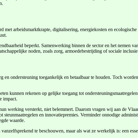
n.
met arbeidsmarktkrapte, digitalisering, energiekosten en ecologische tr
uut.
wendbaarheid beperkt. Samenwerking binnen de sector en het nemen van
tschappelijke noden, zoals zorg, armoedebestrijding of sociale inclusie
en ondersteuning toegankelijk en betaalbaar te houden. Toch worden d
en kunnen rekenen op gelijke toegang tot ondersteuningsmaatregelen.
e impact.
n werking versterkt, niet belemmert. Daarom vragen wij aan de Vlaams
ot steunmaatregelen en innovatiepremies. Verminder onnodige administra
egde waarde.
ls vanzelfsprekend te beschouwen, maar als wat ze werkelijk is: een es