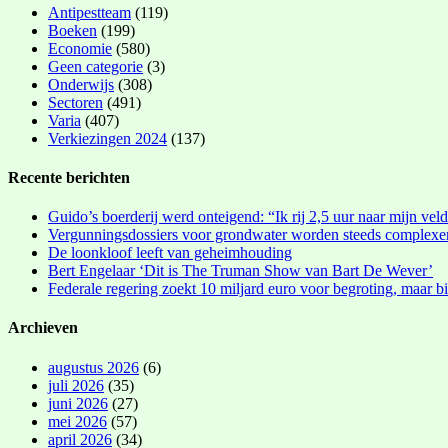
Antipestteam
(119)
Boeken
(199)
Economie
(580)
Geen categorie
(3)
Onderwijs
(308)
Sectoren
(491)
Varia
(407)
Verkiezingen 2024
(137)
Recente berichten
Guido’s boerderij werd onteigend: “Ik rij 2,5 uur naar mijn vel
Vergunningsdossiers voor grondwater worden steeds complexe
De loonkloof leeft van geheimhouding
Bert Engelaar ‘Dit is The Truman Show van Bart De Wever’
Federale regering zoekt 10 miljard euro voor begroting, maar bi
Archieven
augustus 2026
(6)
juli 2026
(35)
juni 2026
(27)
mei 2026
(57)
april 2026
(34)