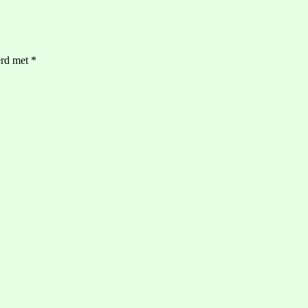
erd met
*