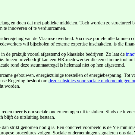
lang en doen dat met publieke middelen. Toch worden ze structureel be
 te innoveren of te verduurzamen.
sidieregeling van de Vlaamse overheid. Via deze portefeuille kunnen c
ewerkers wil bijscholen of externe expertise inschakelen, is die financ
in de praktijk vooral afgestemd op klassieke bedrijven. Zo laat de
inno
atie. In een privébedrijf kan een HR-medewerker die een slimme tool on
catie rond deze steunmaatregel is helemaal niet op hen afgestemd.
duurzame gebouwen, energiezuinige toestellen of energiebesparing. Tot 
amse Regering besloot om
deze subsidies voor sociale ondernemingen on
cht worden.
een reden meer is om sociale ondernemingen uit te sluiten. Sinds de in
lijft de uitsluiting bestaan.
dan strikt genomen nodig is. Een concreet voorbeeld is de ‘de-minimisr
ropese procedures volgen. Sociale ondernemingen signaleren ons dat V