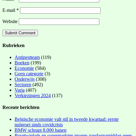
E-mail
*
Website
Rubrieken
Antipestteam
(119)
Boeken
(199)
Economie
(584)
Geen categorie
(3)
Onderwijs
(308)
Sectoren
(492)
Varia
(407)
Verkiezingen 2024
(137)
Recente berichten
Belgische economie valt stil in tweede kwartaal: eerste
nulgroei sinds covidcrisis
BMW schrapt 8.000 banen
Buurtwinkels en supermarkten mogen zondagnamiddag geen