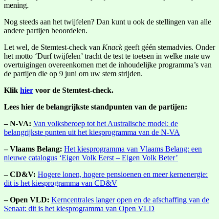
mening.
Nog steeds aan het twijfelen? Dan kunt u ook de stellingen van alle
andere partijen beoordelen.
Let wel, de Stemtest-check van
Knack
geeft géén stemadvies. Onder
het motto ‘Durf twijfelen’ tracht de test te toetsen in welke mate uw
overtuigingen overeenkomen met de inhoudelijke programma’s van
de partijen die op 9 juni om uw stem strijden.
Klik
hier
voor de Stemtest-check.
Lees hier de belangrijkste standpunten van de partijen:
– N-VA:
Van volksberoep tot het Australische model: de
belangrijkste punten uit het kiesprogramma van de N-VA
– Vlaams Belang:
Het kiesprogramma van Vlaams Belang: een
nieuwe catalogus ‘Eigen Volk Eerst – Eigen Volk Beter’
– CD&V:
Hogere lonen, hogere pensioenen en meer kernenergie:
dit is het kiesprogramma van CD&V
– Open VLD:
Kerncentrales langer open en de afschaffing van de
Senaat: dit is het kiesprogramma van Open VLD