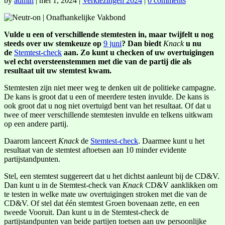
by
admin
|
mei 1, 2024
|
Verkiezingen 2024
|
0 comments
Vulde u een of verschillende stemtesten in, maar twijfelt u nog
steeds over uw stemkeuze op
9 juni
? Dan biedt
Knack
u nu
de
Stemtest-check
aan. Zo kunt u checken of uw overtuigingen
wel echt oversteenstemmen met die van de partij die als
resultaat uit uw stemtest kwam.
Stemtesten zijn niet meer weg te denken uit de politieke campagne.
De kans is groot dat u een of meerdere testen invulde. De kans is
ook groot dat u nog niet overtuigd bent van het resultaat. Of dat u
twee of meer verschillende stemtesten invulde en telkens uitkwam
op een andere partij.
Daarom lanceert
Knack
de
Stemtest-check
. Daarmee kunt u het
resultaat van de stemtest aftoetsen aan 10 minder evidente
partijstandpunten.
Stel, een stemtest suggereert dat u het dichtst aanleunt bij de CD&V.
Dan kunt u in de Stemtest-check van
Knack
CD&V aanklikken om
te testen in welke mate uw overtuigingen stroken met die van de
CD&V. Of stel dat één stemtest Groen bovenaan zette, en een
tweede Vooruit. Dan kunt u in de Stemtest-check de
partijstandpunten van beide partijen toetsen aan uw persoonlijke