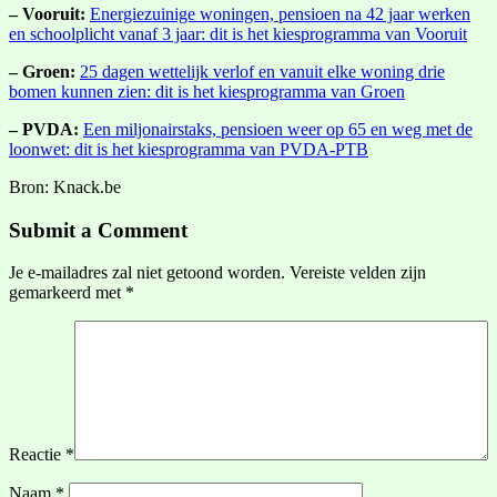
– Vooruit:
Energiezuinige woningen, pensioen na 42 jaar werken
en schoolplicht vanaf 3 jaar: dit is het kiesprogramma van Vooruit
– Groen:
25 dagen wettelijk verlof en vanuit elke woning drie
bomen kunnen zien: dit is het kiesprogramma van Groen
– PVDA:
Een miljonairstaks, pensioen weer op 65 en weg met de
loonwet: dit is het kiesprogramma van PVDA-PTB
Bron: Knack.be
Submit a Comment
Je e-mailadres zal niet getoond worden.
Vereiste velden zijn
gemarkeerd met
*
Reactie
*
Naam
*