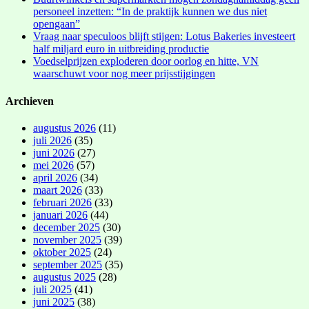
personeel inzetten: “In de praktijk kunnen we dus niet
opengaan”
Vraag naar speculoos blijft stijgen: Lotus Bakeries investeert
half miljard euro in uitbreiding productie
Voedselprijzen exploderen door oorlog en hitte, VN
waarschuwt voor nog meer prijsstijgingen
Archieven
augustus 2026
(11)
juli 2026
(35)
juni 2026
(27)
mei 2026
(57)
april 2026
(34)
maart 2026
(33)
februari 2026
(33)
januari 2026
(44)
december 2025
(30)
november 2025
(39)
oktober 2025
(24)
september 2025
(35)
augustus 2025
(28)
juli 2025
(41)
juni 2025
(38)