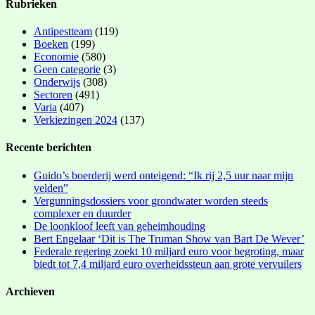
Rubrieken
Antipestteam
(119)
Boeken
(199)
Economie
(580)
Geen categorie
(3)
Onderwijs
(308)
Sectoren
(491)
Varia
(407)
Verkiezingen 2024
(137)
Recente berichten
Guido’s boerderij werd onteigend: “Ik rij 2,5 uur naar mijn
velden”
Vergunningsdossiers voor grondwater worden steeds
complexer en duurder
De loonkloof leeft van geheimhouding
Bert Engelaar ‘Dit is The Truman Show van Bart De Wever’
Federale regering zoekt 10 miljard euro voor begroting, maar
biedt tot 7,4 miljard euro overheidssteun aan grote vervuilers
Archieven