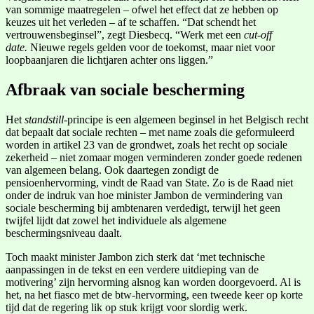
van sommige maatregelen – ofwel het effect dat ze hebben op
keuzes uit het verleden – af te schaffen. “Dat schendt het
vertrouwensbeginsel”, zegt Diesbecq. “Werk met een
cut-off
date.
Nieuwe regels gelden voor de toekomst, maar niet voor
loopbaanjaren die lichtjaren achter ons liggen.”
Afbraak van sociale bescherming
Het
standstill
-principe is een algemeen beginsel in het Belgisch recht
dat bepaalt dat sociale rechten – met name zoals die geformuleerd
worden in artikel 23 van de grondwet, zoals het recht op sociale
zekerheid – niet zomaar mogen verminderen zonder goede redenen
van algemeen belang. Ook daartegen zondigt de
pensioenhervorming, vindt de Raad van State. Zo is de Raad niet
onder de indruk van hoe minister Jambon de vermindering van
sociale bescherming bij ambtenaren verdedigt, terwijl het geen
twijfel lijdt dat zowel het individuele als algemene
beschermingsniveau daalt.
Toch maakt minister Jambon zich sterk dat ‘met technische
aanpassingen in de tekst en een verdere uitdieping van de
motivering’ zijn hervorming alsnog kan worden doorgevoerd. Al is
het, na het fiasco met de btw-hervorming, een tweede keer op korte
tijd dat de regering lik op stuk krijgt voor slordig werk.