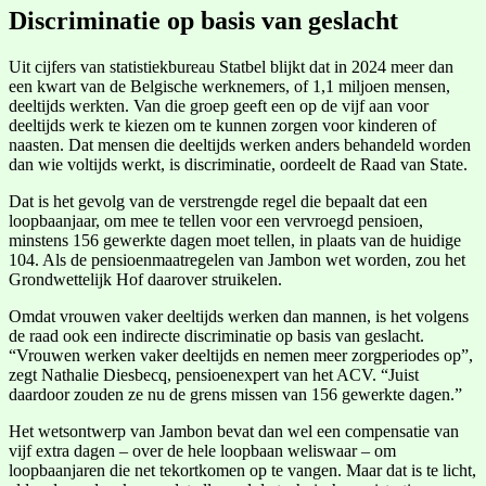
Discriminatie op basis van geslacht
Uit cijfers van statistiekbureau Statbel blijkt dat in 2024 meer dan
een kwart van de Belgische werknemers, of 1,1 miljoen mensen,
deeltijds werkten. Van die groep geeft een op de vijf aan voor
deeltijds werk te kiezen om te kunnen zorgen voor kinderen of
naasten. Dat mensen die deeltijds werken anders behandeld worden
dan wie voltijds werkt, is discriminatie, oordeelt de Raad van State.
Dat is het gevolg van de verstrengde regel die bepaalt dat een
loopbaanjaar, om mee te tellen voor een vervroegd pensioen,
minstens 156 gewerkte dagen moet tellen, in plaats van de huidige
104. Als de pensioenmaatregelen van Jambon wet worden, zou het
Grondwettelijk Hof daarover struikelen.
Omdat vrouwen vaker deeltijds werken dan mannen, is het volgens
de raad ook een indirecte discriminatie op basis van geslacht.
“Vrouwen werken vaker deeltijds en nemen meer zorgperiodes op”,
zegt Nathalie Diesbecq, pensioenexpert van het ACV. “Juist
daardoor zouden ze nu de grens missen van 156 gewerkte dagen.”
Het wetsontwerp van Jambon bevat dan wel een compensatie van
vijf extra dagen – over de hele loopbaan weliswaar – om
loopbaanjaren die net tekortkomen op te vangen. Maar dat is te licht,