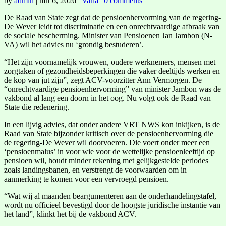
by
admin
|
mrt 6, 2026
|
Varia
|
0 comments
De Raad van State zegt dat de pensioenhervorming van de regering-
De Wever leidt tot discriminatie en een onrechtvaardige afbraak van
de sociale bescherming. Minister van Pensioenen Jan Jambon (N-
VA) wil het advies nu ‘grondig bestuderen’.
“Het zijn voornamelijk vrouwen, oudere werknemers, mensen met
zorgtaken of gezondheidsbeperkingen die vaker deeltijds werken en
de kop van jut zijn”, zegt ACV-voorzitter Ann Vermorgen. De
“onrechtvaardige pensioenhervorming” van minister Jambon was de
vakbond al lang een doorn in het oog. Nu volgt ook de Raad van
State die redenering.
In een lijvig advies, dat onder andere VRT NWS kon inkijken, is de
Raad van State bijzonder kritisch over de pensioenhervorming die
de regering-De Wever wil doorvoeren. Die voert onder meer een
‘pensioenmalus’ in voor wie voor de wettelijke pensioenleeftijd op
pensioen wil, houdt minder rekening met gelijkgestelde periodes
zoals landingsbanen, en verstrengt de voorwaarden om in
aanmerking te komen voor een vervroegd pensioen.
“Wat wij al maanden beargumenteren aan de onderhandelingstafel,
wordt nu officieel bevestigd door de hoogste juridische instantie van
het land”, klinkt het bij de vakbond ACV.