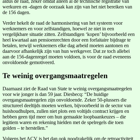
aldus de raad, zeker omdat alleen al de technische registratie van
werkuren en -dagen de oorzaak kan zijn van het niet bereiken van
de 156 dagen.
Verder hekelt de raad de harmonisering van het systeem voor
werknemers en voor zelfstandigen, hoewel ze niet in een
vergelijkbare situatie zitten. Zelfstandigen ‘kopen’ bijvoorbeeld een
heel kwartaal aan pensioenrechten door een forfaitaire bijdrage te
betalen, terwijl werknemers elke dag arbeid moeten aantonen en
daarvoor afhankelijk zijn van hun werkgever. Dat ze toch allebei
aan de 156-dagenregel moeten voldoen, is voor de raad eveneens
onvoldoende gemotiveerd.
Te weinig overgangsmaatregelen
Daarnaast ziet de Raad van State te weinig overgangsmaatregelen
voor wie jonger is dan 59 jaar. Diesbecq: “De huidige
overgangsmaatregelen zijn onvoldoende. Zeker 50-plussers die
structureel deeltijds moeten werken, bijvoorbeeld in de sector van
huishoudhulpen, zullen niet plots een voltijds contract krijgen en
hebben geen tijd meer om hun gemaakte loopbaankeuzes – die
legitiem waren en rekening hielden met de spelregels die toen
golden – te herstellen.”
Volgens het ACV is het dan ook noodzakelijk om de retroactiviteit