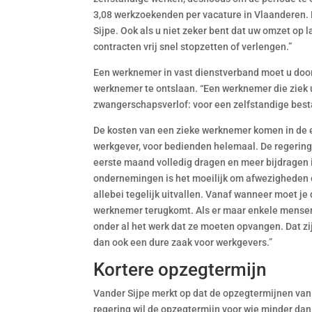
3,08 werkzoekenden per vacature in Vlaanderen. D
Sijpe. Ook als u niet zeker bent dat uw omzet op l
contracten vrij snel stopzetten of verlengen.”
Een werknemer in vast dienstverband moet u door
werknemer te ontslaan. “Een werknemer die ziek u
zwangerschapsverlof: voor een zelfstandige bestaa
De kosten van een zieke werknemer komen in de e
werkgever, voor bedienden helemaal. De regering
eerste maand volledig dragen en meer bijdragen 
ondernemingen is het moeilijk om afwezigheden 
allebei tegelijk uitvallen. Vanaf wanneer moet j
werknemer terugkomt. Als er maar enkele mensen
onder al het werk dat ze moeten opvangen. Dat zij
dan ook een dure zaak voor werkgevers.”
Kortere opzegtermijn
Vander Sijpe merkt op dat de opzegtermijnen van e
regering wil de opzegtermijn voor wie minder dan