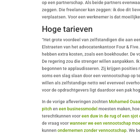
op een partnerschap. Als beide partners evenwaar
zeggen. Die freelancer kan zeggen: ik doe dit liever 
verplaatsen. Voor een werknemer is dat moeilijker
Hoge tarieven
“Het grote voordeel van zelfstandigen die aan een
Elstraeten van het advocatenkantoor Four & Five. 
hebben extra kosten, zoals een boekhouder. De
De regering zou die strenger willen aanpakken. 
begonnen te applaudisseren. Zij krijgen posities
soms een slag slaan door een vennootschap op te 
willen als zelfstandige netto wel evenveel over
voor de opdrachtgevers ligt daardoor een pak hog
In de vorige afleveringen zochten
Mohamed Oua
pitch
en
een businessmodel
moesten maken, hoe
terechtkunnen voor
een duw in de rug of een sjot
de vraag voor
wanneer we een vennootschap moe
kunnen
ondernemen zonder vennootschap
. We b