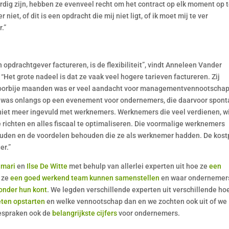
dig zijn, hebben ze evenveel recht om het contract op elk moment op 
niet, of dit is een opdracht die mij niet ligt, of ik moet mij te ver
.”
 opdrachtgever factureren, is de flexibiliteit”, vindt Anneleen Vander
“Het grote nadeel is dat ze vaak veel hogere tarieven factureren. Zij
 voorbije maanden was er veel aandacht voor managementvennootscha
Ik was onlangs op een evenement voor ondernemers, die daarvoor spon
 niet meer ingevuld met werknemers. Werknemers die veel verdienen, w
richten en alles fiscaal te optimaliseren. Die voormalige werknemers
houden en de voordelen behouden die ze als werknemer hadden. De kostp
er.”
amari
en
Ilse De Witte
met behulp van allerlei experten uit hoe ze
een
 ze
een goed werkend team kunnen samenstellen
en waar ondernemer
 onder hun kont
. We legden verschillende experten uit verschillende h
ten opstarten
en welke vennootschap dan en we zochten ook uit of we
espraken ook de
belangrijkste cijfers
voor ondernemers.