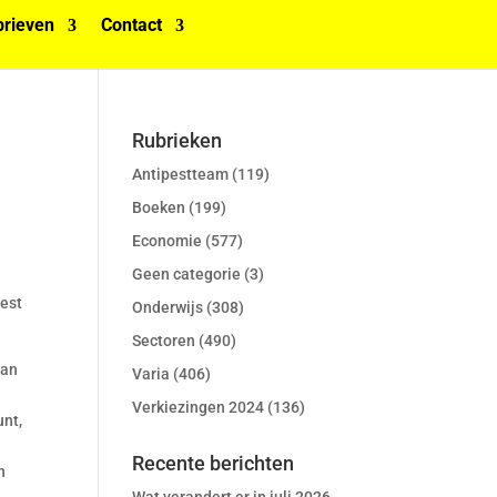
rieven
Contact
Rubrieken
Antipestteam
(119)
Boeken
(199)
Economie
(577)
Geen categorie
(3)
best
Onderwijs
(308)
Sectoren
(490)
van
Varia
(406)
Verkiezingen 2024
(136)
unt,
Recente berichten
n