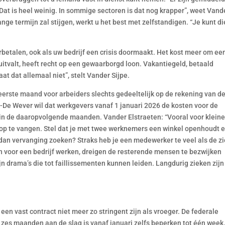
at is heel weinig. In sommige sectoren is dat nog krapper”, weet Vand
ange termijn zal stijgen, werkt u het best met zelfstandigen. “Je kunt di
betalen, ook als uw bedrijf een crisis doormaakt. Het kost meer om ee
itvalt, heeft recht op een gewaarborgd loon. Vakantiegeld, betaald
t dat allemaal niet”, stelt Vander Sijpe.
erste maand voor arbeiders slechts gedeeltelijk op de rekening van d
-De Wever wil dat werkgevers vanaf 1 januari 2026 de kosten voor de
in de daaropvolgende maanden. Vander Elstraeten: “Vooral voor klein
op te vangen. Stel dat je met twee werknemers een winkel openhoudt e
e dan vervanging zoeken? Straks heb je een medewerker te veel als de z
 voor een bedrijf werken, dreigen de resterende mensen te bezwijken
n drama’s die tot faillissementen kunnen leiden. Langdurig zieken zijn
en vast contract niet meer zo stringent zijn als vroeger. De federale
 zes maanden aan de slag is vanaf januari zelfs beperken tot één week.