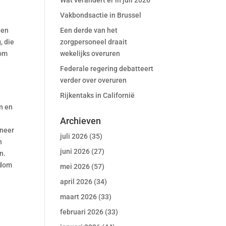
Wat verandert er in juli 2026
Vakbondsactie in Brussel
gen
Een derde van het
, die
zorgpersoneel draait
 om
wekelijks overuren
Federale regering debatteert
verder over overuren
Rijkentaks in Californië
n en
Archieven
nneer
juli 2026
(35)
n
juni 2026
(27)
n.
ndom
mei 2026
(57)
april 2026
(34)
maart 2026
(33)
februari 2026
(33)
d