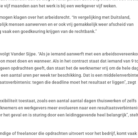
 vijf maanden aan het werk is bij een werkgever vijf weken.
 mogen klagen over het arbeidsrecht. “In vergelijking met Duitsland,
elijk mensen aanwerven en er ook vrij gemakkelijk weer afscheid van
g vaak een goedkeuring krijgen van de rechtbank.”
vervolgt Vander Sijpe. “Als je iemand aanwerft met een arbeidsovereenk
on moet doen en wanneer. Als in het contract staat dat iemand van 9 t
geen opdrachten geeft, dan staat het de werknemer vrij om de hele da
 een aantal uren per week ter beschikking. Dat is een middelenverbinte
atsverbintenis: tegen die deadline moet het resultaat er liggen”, zegt
ibiliteit toestaat, zoals een aantal aantal dagen thuiswerken of zelfs
erknemers en werkgevers meer evolueren naar een resultaatsverbintenis
r het geval en is sturing door een leidinggevende heel belangrijk”, stel
dige of freelancer die opdrachten uitvoert voor het bedrijf, komt vaak