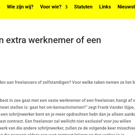
n
Wie zijn wij?
Voor wie?
Statuten
Links
Nieuwsb
en extra werknemer of een
n aan freelancers of zelfstandigen? Voor welke taken nemen ze het 
best in zee gaat met een vaste werknemer of een freelancer, hangt af 
 moet stellen is: gaat het om kernactiviteiten?” zegt Frank Vander Sijpe,
je een schrijnwerker bent en je meer opdrachten hebt dan je alleen aank
t contract. Een freelancer zal wellicht niet exclusief voor jou willen
 werk van die andere schrijnwerker, zullen ze de volgende keer misschie