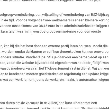
 die persoon elders een vast contract krijgen en dan verlies je je
oelgroepvermindering: een vrijstelling of vermindering van RSZ-bijdra
n de tijd. Voor de volgende twee werknemers is er een kleinere korting
gever een tussenkomst van 36,45 euro in de administratiekosten krijgen
 de kwartalen waarin hij een doelgroepvermindering voor een eerste
n, kan hij die het best door een externe partij laten bouwen. Mocht die
ten worden, omdat de klanten er zelf hun droomkeuken kunnen ontwerpe
andere situatie. Vander Sijpe: “Als je daarvoor een beroep doet op een
ten, zodat die website bijvoorbeeld eigendom van het bedrijf blijft wa
el van de medewerkers van het IT-departement vast in dienst. Wij zijn ee
nen te berekenen moeten goed werken en regelmatig een update krijge
es wat een werknemer tijdens de werkuren maakt, is automatisch eige
 zou duren om de vacature in te vullen, dan kunt u beter met een
verbruggen tot u iemand vast in dienst kunt nemen. “Er zijn gemiddel