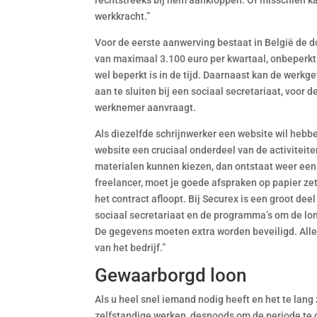
rechtstreeks bij hem aankloppen. Of misschien kan
werkkracht.”
Voor de eerste aanwerving bestaat in België de d
van maximaal 3.100 euro per kwartaal, onbeperkt i
wel beperkt is in de tijd. Daarnaast kan de werk
aan te sluiten bij een sociaal secretariaat, voor
werknemer aanvraagt.
Als diezelfde schrijnwerker een website wil hebbe
website een cruciaal onderdeel van de activitei
materialen kunnen kiezen, dan ontstaat weer een 
freelancer, moet je goede afspraken op papier zet
het contract afloopt. Bij Securex is een groot de
sociaal secretariaat en de programma’s om de lo
De gegevens moeten extra worden beveiligd. All
van het bedrijf.”
Gewaarborgd loon
Als u heel snel iemand nodig heeft en het te lang
zelfstandige werken, desnoods om de periode te o