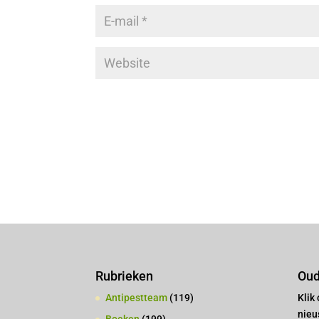
Rubrieken
Oud
Antipestteam
(119)
Klik
nieu
Boeken
(199)