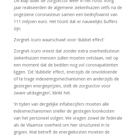
De klap duwt de zorgsector weer in het rood. Vorig
jaar realiseerden de algemene ziekenhuizen zelfs na de
ongeziene corona­steun samen een bedrijfswinst van
111 miljoen euro. Het toont dat er nauwelijks buffers
zijn.
Zorgnet-Icuro waarschuwt voor ‘dubbel effect’
Zorgnet-Icuro vreest dat zonder extra overheidssteun
ziekenhuizen mensen zullen moeten ontslaan, net op
een moment dat de bedden nog vol coronapatiënten
liggen. ‘Dit ‘dubbele’ effect, enerzijds de onvoldoende
of te trage indexeringsmechanismen en anderzijds de
gestegen energieprijzen, stelt de zorgsector voor
zware uitdagingen’, klinkt het.
‘In tijden van dergelijke inflatiecijfers moeten alle
indexmechanismen sneller de gestegen loonkosten
van het personeel volgen. We vragen zowel de federale
als de Vlaamse overheid om hier structureel in te
grijpen. Wat betreft de energiekosten moeten de